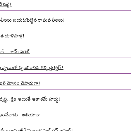
ినట్టే!
ాసలీలలు బయటపెట్టిన రాఘవ లీలలు!
త దూళిపాళ్ల!
నిదే – రామ్ చరణ్
్థాయిలో స్పందించిన కల్కి డైరెక్టర్!
మాత భలే మోసం చేసాడుగా!
స్ట్.. క్లిక్ అయితే ఆకాశమే హద్దు!
 వేధించేవాడు : ఇలియానా
ోజు గ్రాస్ తోనే ‘మురారి’ ఫుల్ రన్ అవుట్!