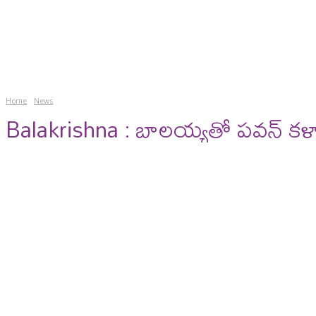
news
gossips
photos
vi
Home
News
Balakrishna : బాలయ్యతో పవన్ కళ్యాణ్ ప