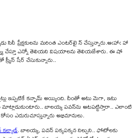
సినీ ప్రేక్షకులను మరింత ఎంటర్‌టై న్ చేస్తున్నారు.ఆఁహాఁ హా
ర్వ్యూ చేస్తూ ఎన్నో తెలియని విషయాలను తెలియజేశారు. ఈ షో
్క్రీన్ షేర్ చేసుకున్నారు..
ట్లు ఇప్పటికే కన్ఫామ్ అయ్యింది. దీంతో అటు మెగా, ఇటు
 మాట్లాడుకుంటారు.. బాలయ్య పవన్‌ను ఆటపట్టిస్తారా.. ఎలాంటి
డ్ కోసం ఎదురుచూస్తున్నారు అభిమానులు.
 కల్యాణ్
. బాలయ్య, పవన్ పక్కపక్కన నిల్చుని.. ఫోటోలకు