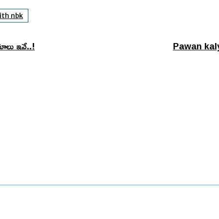
ith nbk
ాలు ఇవే..!
Pawan kalyan