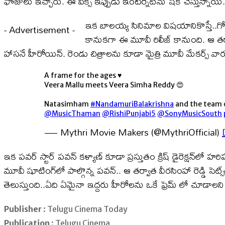
ఫోజులు ఇచ్చారు. ఈ పిక్స్ ఇప్పుడు ఇంటర్నెట్‌ను షేక్ చేస్తున్నా
ఇక బాలయ్య సినిమాల విషయానికొస్తే..గోపీచ
- Advertisement -
కానుకగా ఈ మూవీ రిలీజ్ కానుంది. ఆ తర్వ
హాసనే హీరోయిన్. రెండు చిత్రాలను కూడా మైత్రి మూవీ మేకర్స్ వార
A frame for the ages ♥️
Veera Mallu meets Veera Simha Reddy 😍
Natasimham
#NandamuriBalakrishna
and the team
@MusicThaman
@RishiPunjabi5
@SonyMusicSouth
— Mythri Movie Makers (@MythriOfficial)
ఇక పవర్ స్టార్ పవన్ కళ్యాణ్ కూడా ప్రస్తుతం క్రిష్ డైరెక్షన్‌లో 
మూవీ షూటింగ్‌లో పాల్గొన్న పవన్.. ఆ తర్వాత వీరసింహా రెడ్డి సెట
తెలుస్తుంది..ఏది ఏమైనా ఇద్దరు హీరోలను ఒకే ఫ్రెమ్ లో చూడాలని ఫ్
Publisher
: Telugu Cinema Today
Publication
: Telugu Cinema