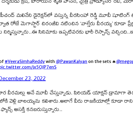
యి. దర్శకుడు క్రిష్, హీరోయిన్ శృతి హాసన్, మైత్రి ప్రొడ్యూసర్ రవ
ంద్ మలినేని డైరెక్షన్‌లో వస్తున్న వీరసింహా రెడ్డి మూవీ షూటింగ
ాత రోజే మెగాస్టార్ చిరంజీవి నటించిన ‘వాల్తేరు వీరయ్య’ కూడా ప
ు నిర్మిస్తున్నారు..ఈ సినిమాకు ఇప్పటివరకు భారీ రెస్పాన్స్ వచ్చ
 of
#VeeraSimhaReddy
with
@PawanKalyan
on the sets 🔥
@megop
pic.twitter.com/jx5OJP7enS
December 23, 2022
హరిహర వీరమల్లు అనే మూవీ చేస్తున్నాడు. పిరియడ్ యాక్షన్ డ్రామాగా తె
్స్‌లోకి వెళ్లి బాలయ్యను కలిశారు.అలాగే వీరు రాజకియాల్లో కూడా రా
యాన్స్ ఆసక్తి కనబరుస్తున్నారు..