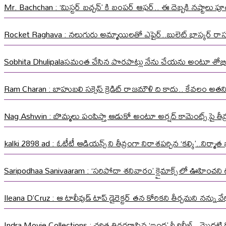
Mr. Bachchan : ‘మిస్టర్ బచ్చన్’ కి బంపర్ ఆఫర్.. ఈ దెబ్బకి నష్టాలు పూడ
Rocket Raghava : నలుగురు అమ్మాయిలతో ఎఫైర్..బులెట్ భాస్కర్ ర
Sobhita Dhulipalaసమంత చేసిన పొరపాట్లు నేను చేయను అంటూ శోభి
Ram Charan : బాహుబలి సక్సెస్ క్రెడిట్ రాజమౌళి ది కాదు.. కేవలం అత
Nag Ashwin : బొమ్మలు పంపిస్తా ఆడుకో అంటూ అర్షద్ కామెంట్స్ పై తీవ్ర స
kalki 2898 ad : ఓటీటీ ఆడియన్స్ ని తీవ్రంగా నిరాశపర్చిన ‘కల్కి’..నిర్
Saripodhaa Sanivaaram : ‘సరిపోదా శనివారం’ క్లైమాక్స్ లో ఊహించని ట్వి
Ileana D’Cruz : ఆ టాలీవుడ్ టాప్ డైరెక్టర్ తన కోరికని తీర్చమని నన్ను
Indra Movie Collections : చరిత్ర తిరగరాసిన ‘ఇంద్ర’ రీ రిలీజ్.. మొదటి ర