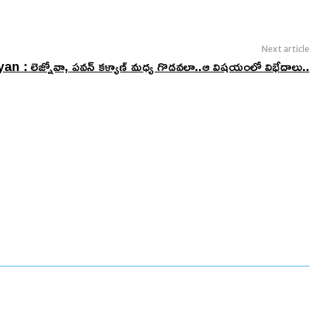
Next article
 : లెజ్నోవా, పవన్ కళ్యాణ్ మధ్య గొడవలా..ఆ విషయంలో విభేదాలు..