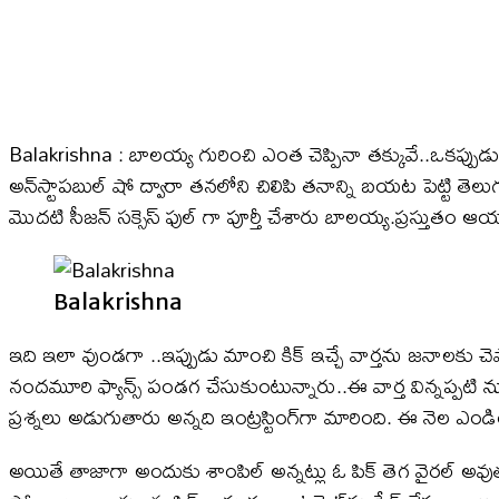
Balakrishna : బాలయ్య గురించి ఎంత చెప్పినా తక్కువే..ఒకప్పుడు
అన్‌స్టాపబుల్ షో ద్వారా తనలోని చిలిపి తనాన్ని బయట పెట్టి తె
మొదటి సీజన్ సక్సెస్ ఫుల్ గా పూర్తీ చేశారు బాలయ్య.ప్రస్తుతం ఆయన అ
Balakrishna
ఇది ఇలా వుండగా ..ఇప్పుడు మాంచి కిక్ ఇచ్చే వార్తను జనాలకు చె
నందమూరి ఫ్యాన్స్ పండగ చేసుకుంటున్నారు..ఈ వార్త విన్నప్పటి
ప్రశ్నలు అడుగుతారు అన్నది ఇంట్రస్టింగ్‌గా మారింది. ఈ నెల 
అయితే తాజాగా అందుకు శాంపిల్ అన్నట్లు ఓ పిక్ తెగ వైరల్ అవుతుం