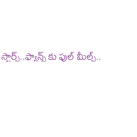
్..ఫ్యాన్స్ కు ఫుల్ మీల్స్..