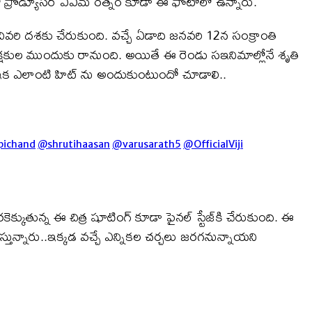
ి, మరో ప్రొడ్యూసర్ ఏఎమ్ రత్నం కూడా ఈ ఫోటోలో ఉన్నారు.
్ చివరి దశకు చేరుకుంది. వచ్చే ఏడాది జనవరి 12న సంక్రాంతి
్రేక్షకుల ముందుకు రానుంది. అయితే ఈ రెండు సఇనిమాల్లోనే శృతి
ింది..ఇక ఎలాంటి హిట్ ను అందుకుంటుందో చూడాలి..
ichand
@shrutihaasan
@varusarath5
@OfficialViji
రకెక్కుతున్న ఈ చిత్ర షూటింగ్ కూడా ఫైనల్ స్టేజ్‌కి చేరుకుంది. ఈ
నిస్తున్నారు..ఇక్కడ వచ్చే ఎన్నికల చర్చలు జరగనున్నాయని