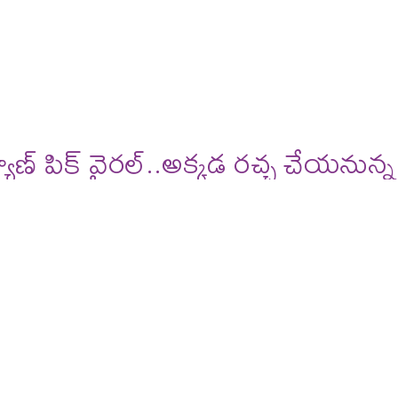
deos
reviews
ిక్ వైరల్..అక్కడ రచ్చ చేయనున్న స్టార్స