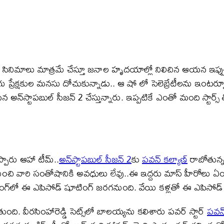
 సినిమాలు మాత్రమే చేస్తూ జనాల హృదయాల్లో నిలిచిన ఆయన ఇప్పుడు 
లుగు ప్రేక్షకుల మనసు దోచుకున్నాడు.. ఆ షో లో సెలెబ్రేటీలను ఇంట
న్‌స్టాపబుల్ సీజన్ 2 చేస్తున్నారు. ఇప్పటికే ఎంతో మంది స్టార్స్ తో స
ప్పారు ఆహా టీమ్..
అన్‌స్టాపబుల్ సీజన్ 2
కు
పవన్ కల్యాణ్
రాబోతున్న
 నుంచి వారి సంతోషానికి అవధులు లేవు..ఈ ఇద్దరు మాస్ హీరోలు ఏం
ఎండింగ్‌లో ఈ ఎపిసోడ్ షూటింగ్ జరగనుంది. వేయి కళ్లతో ఈ ఎపిసో
ది. వీరసింహారెడ్డి సెట్స్‌లో బాలయ్యను కలిశారు పవర్ స్టార్
పవన్