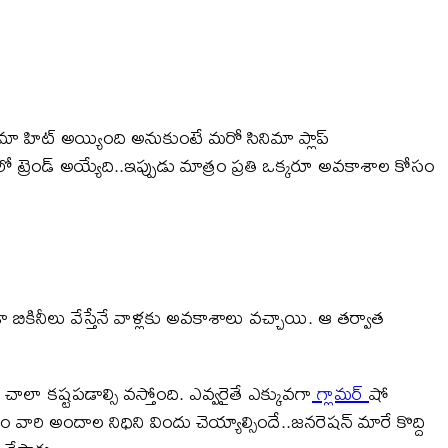
ా హిట్ అయ్యింది అనుకుంటే మరో సినిమా ప్లాప్
లో ట్రెండ్ అయ్యేది..ఇప్పుడు మాత్రం ప్రతి ఒక్కరూ అవకాశాల కోసం
ా బికినీలు వేస్తేనే వాళ్లకు అవకాశాలు వచ్చాయి. ఆ తర్వాత
చాలా కష్టపడాల్సి వస్తోంది. ఎవ్వరైతే ఎక్కువగా
గ్లామర్
షో
 వారి అందాల నిధిని విందు చెయ్యాల్సిందే..జనరెషన్ మారే కొద్ది