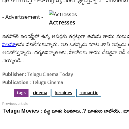
ఇక హీరోయిన్లు కూడా కుర్రాళ్ళు సెగలు పుట్టిస్తున్నారు.. ఎందుక
- Advertisement -
Actresses
ఇకపోతే ఇండస్ట్రీలో ఉన్న ఆఫర్లకు తగ్గట్టుగా తమను తాము మలుచుక
సినిమా
లను వదిలేసుకున్నారు. ఇది ఒకప్పుడు మాట..కానీ ఇప్పుడు ఆ 
ఆరబోస్తున్నారు. దర్శకనిర్మాతలకు, హీరోలకు తాము దేనికైనా రెడీ
చెయ్యండి..
Publisher
: Telugu Cinema Today
Publication
: Telugu Cinema
tags
cinema
heroines
romantic
Previous article
Telugu Movies : పచ్చి బూతు సినిమాలు..? బూతులు బాబోయ్.. బ