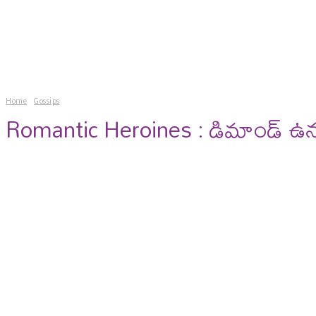
news
gossips
photos
vi
Home
Gossips
Romantic Heroines : డిమాండ్ ఉన్న