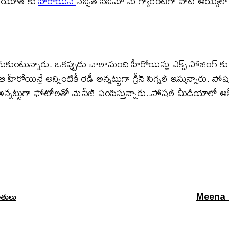
ంటే యూత్ కు
హీరోయిన్
నచ్చితే సినిమా ను గ్యారెంటీగా హిట్ అయ్యేలా 
ుంటున్నారు. ఒకప్పుడు చాలామంది హీరోయిన్లు ఎక్స్ పోజింగ్ కు నో 
హీరోయిన్లే అన్నింటికీ రెడీ అన్నట్టుగా గ్రీన్ సిగ్నల్ ఇస్తున్నార
 అన్నట్టుగా ఫోటోలతో మెసేజ్ పంపిస్తున్నారు..సోషల్ మీడియాలో అన్
ూతులు
Meena : భ