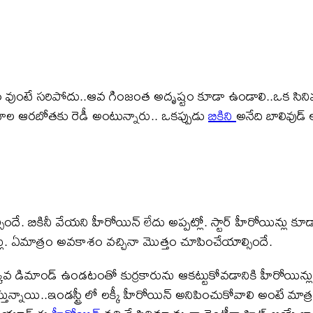
ం వుంటే సరిపోదు..ఆవ గింజంత అదృష్టం కూడా ఉండాలి..ఒక సినిమ
ాల ఆరబోతకు రెడీ అంటున్నారు.. ఒకప్పుడు
బికిని
అనేది బాలివుడ్ 
దే. బికినీ వేయని హీరోయిన్ లేదు అప్పట్లో. స్టార్ హీరోయిన్లు కూడ
ిన్లు. ఏమాత్రం అవకాశం వచ్చినా మొత్తం చూపించేయాల్సిందే.
ం ఎక్కువ డిమాండ్ ఉండటంతో కుర్రకారును ఆకట్టుకోవడానికి హీరోయిన్లు 
ున్నాయి..ఇండస్ట్రీ లో లక్కీ హీరోయిన్ అనిపించుకోవాలి అంటే మాత్రం