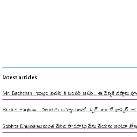
latest articles
Mr. Bachchan : ‘మిస్టర్ బచ్చన్’ కి బంపర్ ఆఫర్.. ఈ దెబ్బకి నష్టాలు పూడ
Rocket Raghava : నలుగురు అమ్మాయిలతో ఎఫైర్..బులెట్ భాస్కర్ ర
Sobhita Dhulipalaసమంత చేసిన పొరపాట్లు నేను చేయను అంటూ శోభి