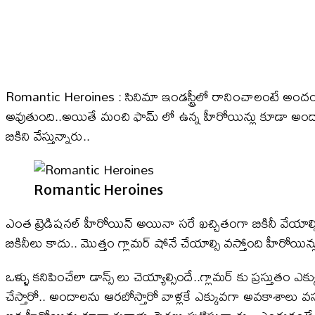
Romantic Heroines : సినిమా ఇండస్ట్రీలో రానించాలంటే అంద
అవుతుంది..అయితే మంచి ఫామ్ లో ఉన్న హీరోయిన్లు కూడా అంద
బికిని వేస్తున్నారు..
Romantic Heroines
ఎంత ట్రెడిషనల్ హీరోయిన్ అయినా సరే ఖచ్చితంగా బికినీ వేయాల్సిం
బికినీలు కాదు.. మొత్తం గ్లామర్ షోనే చేయాల్సి వస్తోంది హీరోయ
ఒళ్ళు కనిపించేలా డాన్స్ లు చెయ్యాల్సిందే..గ్లామర్ కు ప్రస్తుత
చేస్తారో.. అందాలను ఆరబోస్తారో వాళ్లకే ఎక్కువగా అవకాశాలు వస్త