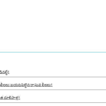
ినట్టే!
ాసలీలలు బయటపెట్టిన రాఘవ లీలలు!
త దూళిపాళ్ల!