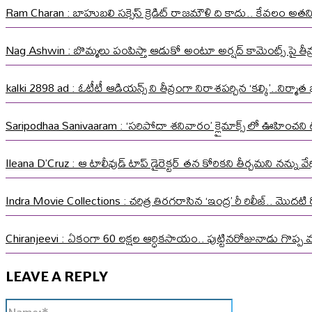
Ram Charan : బాహుబలి సక్సెస్ క్రెడిట్ రాజమౌళి ది కాదు.. కేవలం అత
Nag Ashwin : బొమ్మలు పంపిస్తా ఆడుకో అంటూ అర్షద్ కామెంట్స్ పై తీవ్ర స
kalki 2898 ad : ఓటీటీ ఆడియన్స్ ని తీవ్రంగా నిరాశపర్చిన ‘కల్కి’..నిర్
Saripodhaa Sanivaaram : ‘సరిపోదా శనివారం’ క్లైమాక్స్ లో ఊహించని ట్వి
Ileana D’Cruz : ఆ టాలీవుడ్ టాప్ డైరెక్టర్ తన కోరికని తీర్చమని నన్ను
Indra Movie Collections : చరిత్ర తిరగరాసిన ‘ఇంద్ర’ రీ రిలీజ్.. మొదటి ర
Chiranjeevi : ఏకంగా 60 లక్షల ఆర్ధికసాయం.. పుట్టినరోజునాడు గొప్ప 
LEAVE A REPLY
Name:*