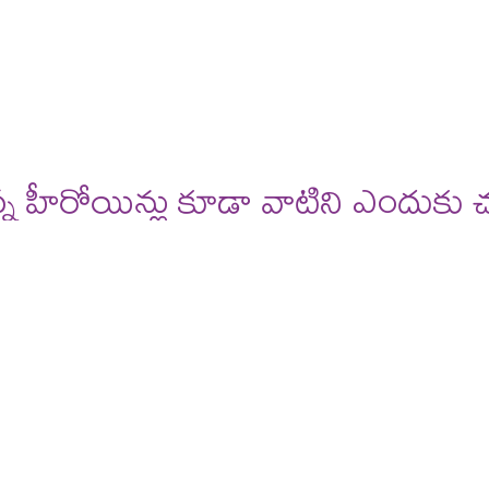
deos
reviews
 హీరోయిన్లు కూడా వాటిని ఎందుకు చూ