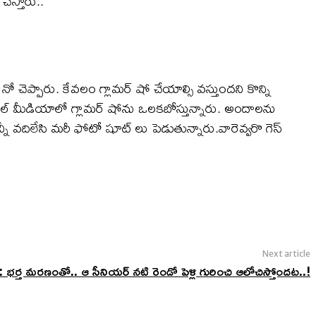
చేస్తారు..
చెప్పారు. కేవలం గ్లామర్ షో చేయాల్సి వస్తుందని కొన్ని
ు. సోషల్ మీడియాలో గ్లామర్ షోను ఒలకబోస్తున్నారు. అందాలను
నీ వదిలేసి మరీ ఫోటో షూట్ లు పెడుతున్నారు.వారెవ్వరొ గెస్
Next article
ర్త మరణంతో.. ఆ సీనియర్ నటి రెండో పెళ్లి గురించి ఆలోచిస్తోందట..!