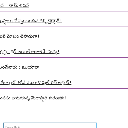
నిదే – రామ్ చరణ్
్థాయిలో స్పందించిన కల్కి డైరెక్టర్!
మాత భలే మోసం చేసాడుగా!
స్ట్.. క్లిక్ అయితే ఆకాశమే హద్దు!
 వేధించేవాడు : ఇలియానా
ోజు గ్రాస్ తోనే ‘మురారి’ ఫుల్ రన్ అవుట్!
మనసు చాటుకున్న మెగాస్టార్ చిరంజీవి!
Email:*