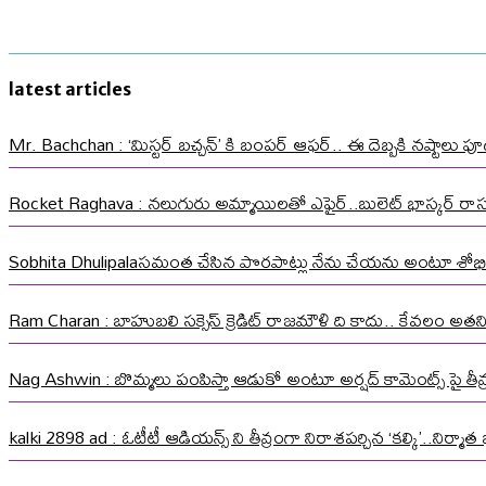
latest articles
Mr. Bachchan : ‘మిస్టర్ బచ్చన్’ కి బంపర్ ఆఫర్.. ఈ దెబ్బకి నష్టాలు పూడ
Rocket Raghava : నలుగురు అమ్మాయిలతో ఎఫైర్..బులెట్ భాస్కర్ ర
Sobhita Dhulipalaసమంత చేసిన పొరపాట్లు నేను చేయను అంటూ శోభి
Ram Charan : బాహుబలి సక్సెస్ క్రెడిట్ రాజమౌళి ది కాదు.. కేవలం అత
Nag Ashwin : బొమ్మలు పంపిస్తా ఆడుకో అంటూ అర్షద్ కామెంట్స్ పై తీవ్ర స
kalki 2898 ad : ఓటీటీ ఆడియన్స్ ని తీవ్రంగా నిరాశపర్చిన ‘కల్కి’..నిర్