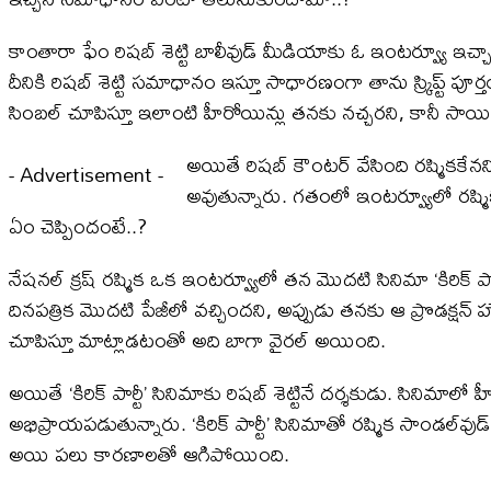
కాంతారా ఫేం రిషబ్ శెట్టి బాలీవుడ్ మీడియాకు ఓ ఇంటర్వ్యూ ఇచ
దీనికి రిషబ్ శెట్టి సమాధానం ఇస్తూ సాధారణంగా తాను స్క్రిప్ట్ ప
సింబల్ చూపిస్తూ ఇలాంటి హీరోయిన్లు తనకు నచ్చరని, కానీ సాయిప
అయితే రిషబ్ కౌంటర్ వేసింది రష్మికకేనని
- Advertisement -
అవుతున్నారు. గతంలో ఇంటర్వ్యూలో రష్మిక 
ఏం చెప్పిందంటే..?
నేషనల్ క్రష్ రష్మిక ఒక ఇంటర్వ్యూలో తన మొదటి సినిమా ‘కిర
దినపత్రిక మొదటి పేజీలో వచ్చిందని, అప్పుడు తనకు ఆ ప్రొడక్షన్ 
చూపిస్తూ మాట్లాడటంతో అది బాగా వైరల్ అయింది.
అయితే ‘కిరిక్ పార్టీ’ సినిమాకు రిషబ్ శెట్టినే దర్శకుడు. సినిమాలో హ
అభిప్రాయపడుతున్నారు. ‘కిరిక్ పార్టీ’ సినిమాతో రష్మిక సాండల్​వ
అయి పలు కారణాలతో ఆగిపోయింది.