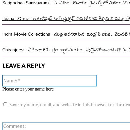
Saripodhaa Sanivaaram : ‘సరిపోదా శనివారం’ క్లైమాక్స్ లో ఊహించని ట్వి
Ileana D’Cruz : ఆ టాలీవుడ్ టాప్ డైరెక్టర్ తన కోరికని తీర్చమని నన్ను
Indra Movie Collections : చరిత్ర తిరగరాసిన ‘ఇంద్ర’ రీ రిలీజ్.. మొదటి ర
Chiranjeevi : ఏకంగా 60 లక్షల ఆర్ధికసాయం.. పుట్టినరోజునాడు గొప్ప 
LEAVE A REPLY
Name:*
Please enter your name here
Save my name, email, and website in this browser for the ne