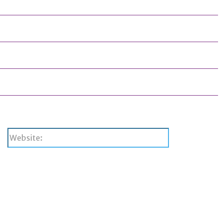
Website: