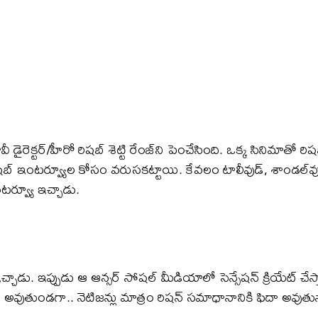
వీ డైరెక్టర్/హీరో రిషబ్ శెట్టి రేంజ్‌ని పెంచేసింది. ఒక్క సినిమాతో
షబ్ ఇంటర్వ్యూల కోసం వరుసకట్టాయి. కేవలం టాలీవుడ్, శాండల్‌వు
టర్వ్యూ ఇచ్చాడు.
ు. ఇప్పుడు ఆ ఆన్సర్ సోషల్ మీడియాలో సెన్సేషన్ క్రియేట్ చేస్త
ఫైర్ అవుతుండగా.. నెటిజన్లు మాత్రం రిషన్ సమాధానానికి ఫిదా అవుత