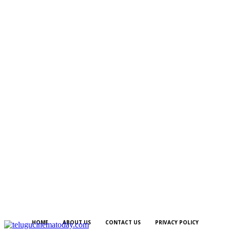
HOME
ABOUT US
CONTACT US
PRIVACY POLICY