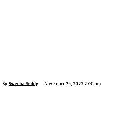
By
Swecha Reddy
November 25, 2022 2:00 pm