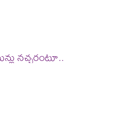
యిన్లు నచ్చరంటూ..