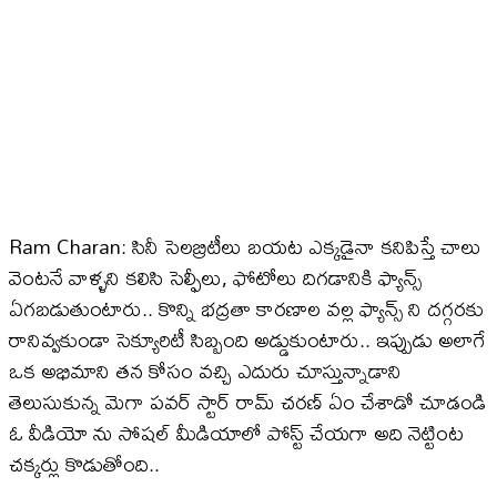
Ram Charan: సినీ సెలబ్రిటీలు బయట ఎక్కడైనా కనిపిస్తే చాలు
వెంటనే వాళ్ళని కలిసి సెల్ఫీలు, ఫోటోలు దిగడానికి ఫ్యాన్స్
ఏగబడుతుంటారు.. కొన్ని భద్రతా కారణాల వల్ల ఫ్యాన్స్ ని దగ్గరకు
రానివ్వకుండా సెక్యూరిటీ సిబ్బంది అడ్డుకుంటారు.. ఇప్పుడు అలాగే
ఒక అభిమాని తన కోసం వచ్చి ఎదురు చూస్తున్నాడాని
తెలుసుకున్న మెగా పవర్ స్టార్ రామ్ చరణ్ ఏం చేశాడో చూడండి
ఓ వీడియో ను సోషల్ మీడియాలో పోస్ట్ చేయగా అది నెట్టింట
చక్కర్లు కొడుతోంది..