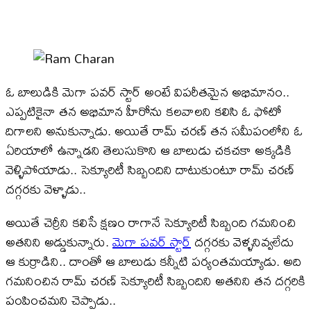
ఓ బాలుడికి మెగా పవర్ స్టార్ అంటే విపరీతమైన అభిమానం..
ఎప్పటికైనా తన అభిమాన హీరోను కలవాలని కలిసి ఓ ఫోటో
దిగాలని అనుకున్నాడు. అయితే రామ్ చరణ్ తన సమీపంలోని ఓ
ఏరియాలో ఉన్నాడని తెలుసుకొని ఆ బాలుడు చకచకా అక్కడికి
వెళ్ళిపోయాడు.. సెక్యూరిటీ సిబ్బందిని దాటుకుంటూ రామ్ చరణ్
దగ్గరకు వెళ్ళాడు..
అయితే చెర్రీని కలిసే క్షణం రాగానే సెక్యూరిటీ సిబ్బంది గమనించి
అతనిని అడ్డుకున్నారు.
మెగా పవర్ స్టార్
దగ్గరకు వెళ్ళనివ్వలేదు
ఆ కుర్రాడిని.. దాంతో ఆ బాలుడు కన్నీటి పర్యంతమయ్యాడు. అది
గమనించిన రామ్ చరణ్ సెక్యూరిటీ సిబ్బందిని అతనిని తన దగ్గరికి
పంపించమని చెప్పాడు..