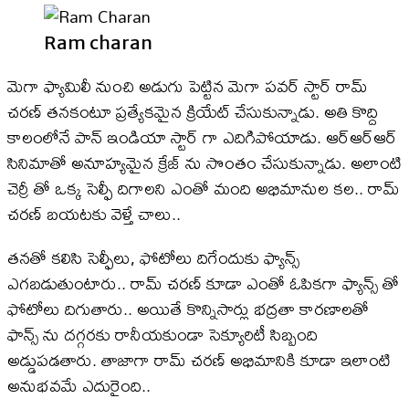
Ram charan
మెగా ఫ్యామిలీ నుంచి అడుగు పెట్టిన మెగా పవర్ స్టార్ రామ్
చరణ్ తనకంటూ ప్రత్యేకమైన క్రియేట్ చేసుకున్నాడు. అతి కొద్ది
కాలంలోనే పాన్ ఇండియా స్టార్ గా ఎదిగిపోయాడు. ఆర్ఆర్ఆర్
సినిమాతో అనూహ్యమైన క్రేజ్ ను సొంతం చేసుకున్నాడు. అలాంటి
చెర్రీ తో ఒక్క సెల్ఫీ దిగాలని ఎంతో మంది అభిమానుల కల.. రామ్
చరణ్ బయటకు వెళ్తే చాలు..
తనతో కలిసి సెల్ఫీలు, ఫోటోలు దిగేందుకు ఫ్యాన్స్
ఎగబడుతుంటారు.. రామ్ చరణ్ కూడా ఎంతో ఓపికగా ఫ్యాన్స్ తో
ఫోటోలు దిగుతారు.. అయితే కొన్నిసార్లు భద్రతా కారణాలతో
ఫాన్స్ ను దగ్గరకు రానీయకుండా సెక్యూరిటీ సిబ్బంది
అడ్డుపడతారు. తాజాగా రామ్ చరణ్ అభిమానికి కూడా ఇలాంటి
అనుభవమే ఎదురైంది..