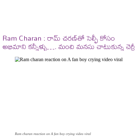
Ram Charan : రామ్ చ‌ర‌ణ్‌తో సెల్ఫీ కోసం
అభిమాని క‌న్నీళ్ళు…. మంచి మనసు చాటుకున్న చెర్రీ
Ram charan reaction on A fan boy crying video viral