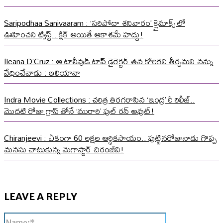
Saripodhaa Sanivaaram : ‘సరిపోదా శనివారం’ క్లైమాక్స్ లో
ఊహించని ట్విస్ట్.. క్లిక్ అయితే ఆకాశమే హద్దు!
Ileana D’Cruz : ఆ టాలీవుడ్ టాప్ డైరెక్టర్ తన కోరికని తీర్చమని నన్ను
వేధించేవాడు : ఇలియానా
Indra Movie Collections : చరిత్ర తిరగరాసిన ‘ఇంద్ర’ రీ రిలీజ్..
మొదటి రోజు గ్రాస్ తోనే ‘మురారి’ ఫుల్ రన్ అవుట్!
Chiranjeevi : ఏకంగా 60 లక్షల ఆర్ధికసాయం.. పుట్టినరోజునాడు గొప్ప
మనసు చాటుకున్న మెగాస్టార్ చిరంజీవి!
LEAVE A REPLY
Name:*