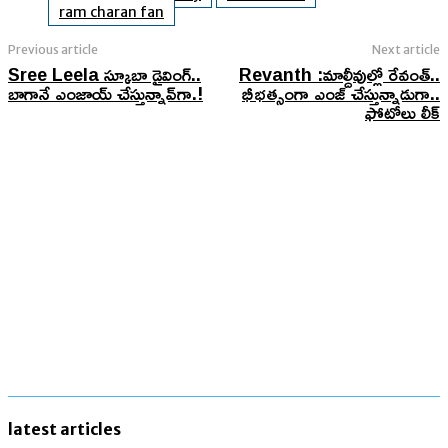
ram charan fan
Previous article
Next article
Sree Leela స్కూబా డైవింగ్..
Revanth :మాల్దీవుల్లో రేవంత్‌..
బాగానే ఎంజాయ్ చేస్తున్నావ్‌గా.!
భీభ‌త్సంగా ఎంజ్ చేస్తున్నాడుగా..
ఫోటోలు లీక్
latest articles