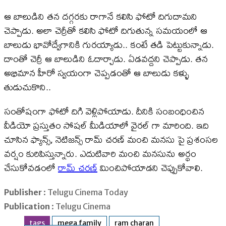
ఆ బాలుడిని తన దగ్గరకు రాగానే కలిసి ఫోటో దిగుదామని
చెప్పాడు. అలా చెర్రీతో కలిసి ఫోటో దిగుతున్న సమయంలో ఆ
బాలుడు భావోద్వేగానికి గురయ్యాడు.. కంటే తడి పెట్టుకున్నాడు.
దాంతో చెర్రీ ఆ బాలుడిని ఓదార్చాడు. ఏడవద్దని చెప్పాడు. తన
అభిమాన హీరో స్వయంగా చెప్పడంతో ఆ బాలుడు కళ్ళు
తుడుచుకొని..
సంతోషంగా ఫోటో దిగి వెళ్లిపోయాడు. దీనికి సంబంధించిన
వీడియో ప్రస్తుతం సోషల్ మీడియాలో వైరల్ గా మారింది. ఇది
చూసిన ఫ్యాన్స్, నెటిజన్స్ రామ్ చరణ్ మంచి మనసు పై ప్రశంసల
వర్షం కురిపిస్తున్నారు. ఎదుటివారి మంచి మనసును అర్థం
చేసుకోవడంలో
రామ్ చరణ్
మించిపోయాడని చెప్పుకోవాలి.
Publisher
: Telugu Cinema Today
Publication
: Telugu Cinema
tags
mega family
ram charan