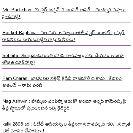
Mr. Bachchan : ‘మిస్టర్ బచ్చన్’ కి బంపర్ ఆఫర్.. ఈ దెబ్బకి నష్టాలు
పూడినట్టే!
Rocket Raghava : నలుగురు అమ్మాయిలతో ఎఫైర్..బులెట్ భాస్కర్
రాసలీలలు బయటపెట్టిన రాఘవ లీలలు!
Sobhita Dhulipalaసమంత చేసిన పొరపాట్లు నేను చేయను అంటూ
శోభిత దూళిపాళ్ల!
Ram Charan : బాహుబలి సక్సెస్ క్రెడిట్ రాజమౌళి ది కాదు.. కేవలం
అతనిదే – రామ్ చరణ్
Nag Ashwin : బొమ్మలు పంపిస్తా ఆడుకో అంటూ అర్షద్ కామెంట్స్ పై
తీవ్ర స్థాయిలో స్పందించిన కల్కి డైరెక్టర్!
kalki 2898 ad : ఓటీటీ ఆడియన్స్ ని తీవ్రంగా నిరాశపర్చిన ‘కల్కి’..నిర్మాత
భలే మోసం చేసాడుగా!