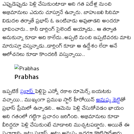
ఎప్పుడెప్పుడు పెళ్లి చేసుకుంటాడా అని గత పదేళ్ల నుంచి
అభిమానులు ఎదురు చూస్తూనే ఉన్నారు. బాహుబలి సినిమా
విడుదల తర్వాతే ప్రభాస్ ఓ ఇంటివాడు అవుతాడని అందరూ
భావించారు.. కానీ డార్లింగ్ సైలెంట్ అయ్యాడు.. ఆ తర్వాత
అనుకున్నా కూడా అది కాలేదు..అప్పటి నుంచి ఇప్పటివరకు మాట
మారుస్తూ వస్తున్నాడు..డార్లింగ్ కూడా ఆ ఉద్దేశం లేదా అనే
ఆలోచనలు కూడా కొందరికి వస్తున్నాయి..
Prabhas
ఇప్పటికే
ప్రభాస్
పెళ్లిపై ఎన్నో రకాల రూమెర్స్ బయటకు
వచ్చాయి.. ముఖ్యంగా ప్రముఖ స్టార్ హీరోయిన్
అనుష్క శెట్టి
తో
ప్రభాస్ ప్రేమలో ఉన్నాడని.. ఆమెను పెళ్లి చేసుకోవడం ఖాయం
అని గతంలో గట్టిగా ప్రచారం జరిగింది. అభిమానులు కూడా
వీరిద్దరూ పెళ్లి చేసుకుంటే చూడాలని ముచ్చటపడ్డారు. అయితే ఈ
ప్రచారాన్ని ఇటు ప్రభాస్, అటు అనుష్క ఇద్దరూ కొట్టిపారేశారు.