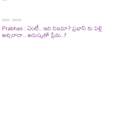
Home
Gossips
Prabhas : ఏంటీ.. ఇది నిజమా? ప్రభాస్ కు పెళ్లి
అచ్చిరాదా.. అనుష్కతో ప్రేమ..?