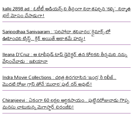
kalki 2898 ad : ఓటీటీ ఆడియన్స్ ని తీవ్రంగా నిరాశపర్చిన ‘కల్కి’..నిర్మాత
భలే మోసం చేసాడుగా!
Saripodhaa Sanivaaram : ‘సరిపోదా శనివారం’ క్లైమాక్స్ లో
ఊహించని ట్విస్ట్.. క్లిక్ అయితే ఆకాశమే హద్దు!
Ileana D’Cruz : ఆ టాలీవుడ్ టాప్ డైరెక్టర్ తన కోరికని తీర్చమని నన్ను
వేధించేవాడు : ఇలియానా
Indra Movie Collections : చరిత్ర తిరగరాసిన ‘ఇంద్ర’ రీ రిలీజ్..
మొదటి రోజు గ్రాస్ తోనే ‘మురారి’ ఫుల్ రన్ అవుట్!
Chiranjeevi : ఏకంగా 60 లక్షల ఆర్ధికసాయం.. పుట్టినరోజునాడు గొప్ప
మనసు చాటుకున్న మెగాస్టార్ చిరంజీవి!