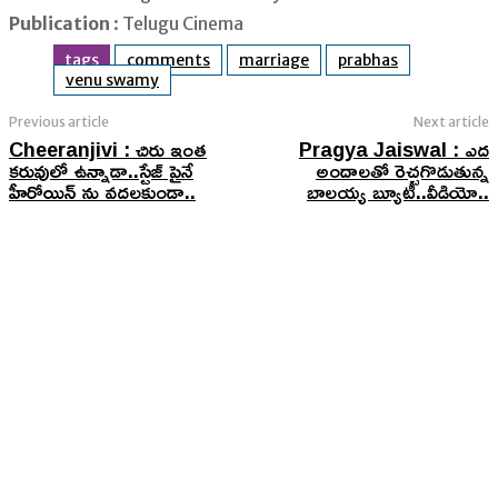
Publication
: Telugu Cinema
tags
comments
marriage
prabhas
venu swamy
Previous article
Next article
Cheeranjivi : చిరు ఇంత
Pragya Jaiswal : ఎద
కరువులో ఉన్నాడా..స్టేజ్ పైనే
అందాలతో రెచ్చగొడుతున్న
హీరోయిన్ ను వదలకుండా..
బాలయ్య బ్యూటీ..వీడియో..