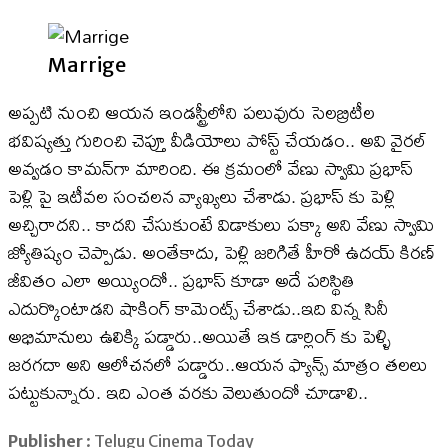
Marrige
అప్పటి నుంచి ఆయన ఇండస్ట్రీలోని పలువురు సెలబ్రిటీల
భవిష్యత్తు గురించి చెప్తూ వీడియోలు పోస్ట్‌ చేయడం.. అవి వైరల్
అవ్వడం కామన్‌గా మారింది. ఈ క్రమంలో వేణు స్వామి ప్రభాస్‌
పెళ్లి పై ఇటీవల సంచలన వ్యాఖ్యలు చేశాడు. ప్రభాస్ కు పెళ్లి
అచ్చిరాదని.. కాదని చేసుకుంటే విడాకులు పక్కా అని వేణు స్వామి
జ్యోతిష్యం చెప్పాడు. అంతేకాదు, పెళ్లి జరిగితే హీరో ఉదయ్‌ కిరణ్‌
జీవితం ఎలా అయ్యిందో.. ప్రభాస్ కూడా అదే పరిస్థితి
ఎదుర్కొంటాడని షాకింగ్ కామెంట్స్ చేశాడు..ఇది విన్న సినీ
అభిమానులు ఉలిక్కి పడ్డారు..అయితే ఇక డార్లింగ్ కు పెళ్ళి
జరగదా అని ఆలోచనలో పడ్డారు..ఆయన ఫ్యాన్స్‌ మాత్రం తలలు
పట్టుకున్నారు. ఇది ఎంత వరకు వెలుతుందో చూడాలి..
Publisher
: Telugu Cinema Today