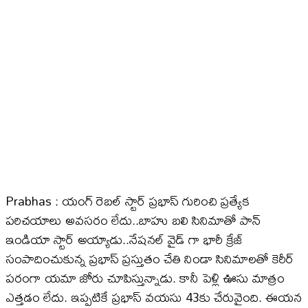
Prabhas : యంగ్ రెబల్ స్టార్ ప్రభాస్ గురించి ప్రత్యేక
పరిచయాలు అవసరం లేదు..బాహు బలి సినిమాతో పాన్
ఇండియా స్టార్ అయ్యాడు..నేషనల్ వైడ్ గా భారీ క్రేజ్
సంపాదించుకున్న ప్రభాస్ ప్రస్తుతం చేతి నిండా సినిమాలతో కెరీర్
పరంగా యమా జోరు చూపిస్తున్నాడు. కానీ పెళ్లి ఊసు మాత్రం
ఎత్తడం లేదు. ఇప్పటికే ప్రభాస్ వయసు 43కు చేరువైంది. ఈయన