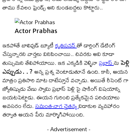
తాము కేవలం ఫ్రెండ్స్ అని కుండబద్దలు కొట్టారు..
Actor Prabhas
ఇకపోతే బాలివుడ్ బ్యూటీ
కృతిసనన్
తో డార్లింగ్ డేటింగ్
చేస్తున్నారని వార్తలు వినిపించాయి.. చివరకు అవి కూడా
తుస్సుమని తేలిపోయాయి. ఇక ఎక్కడికి వెళ్ళినా
ప్రభాస్
ను
పెళ్లి
అన్న ప్రశ్న వెంటాడుతూనే ఉంది. కానీ, ఆయన
ఎప్పుడు..?
మాత్రం ప్రతిసారి మాట దాటేస్తూనే వచ్చాడు. అయితే రీసెంట్ గా
జ్యోతిష్యుడు వేణు స్వామి ప్రభాస్ పెళ్లి పై షాకింగ్ విషయాన్ని
బయటపెట్టాడు. ఈయన గురించి ప్రత్యేకమైన పరిచయాలు
అవసరం లేదు.
సమంత-నాగ చైతన్య
విడాకుల వ్యవహారం
తర్వాత ఆయన పేరు మార్మొగిపోయింది.
- Advertisement -