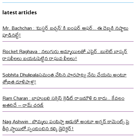
latest articles
Mr. Bachchan : ‘మిస్టర్ బచ్చన్’ కి బంపర్ ఆఫర్.. ఈ దెబ్బకి నష్టాలు
పూడినట్టే!
Rocket Raghava : నలుగురు అమ్మాయిలతో ఎఫైర్..బులెట్ భాస్కర్
రాసలీలలు బయటపెట్టిన రాఘవ లీలలు!
Sobhita Dhulipalaసమంత చేసిన పొరపాట్లు నేను చేయను అంటూ
శోభిత దూళిపాళ్ల!
Ram Charan : బాహుబలి సక్సెస్ క్రెడిట్ రాజమౌళి ది కాదు.. కేవలం
అతనిదే – రామ్ చరణ్
Nag Ashwin : బొమ్మలు పంపిస్తా ఆడుకో అంటూ అర్షద్ కామెంట్స్ పై
తీవ్ర స్థాయిలో స్పందించిన కల్కి డైరెక్టర్!