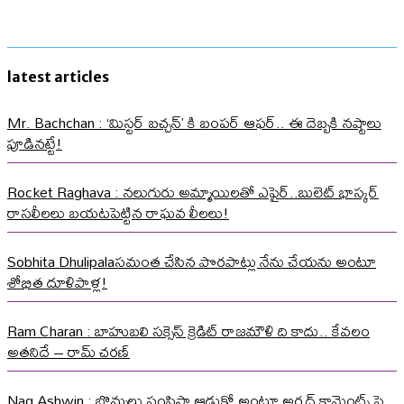
latest articles
Mr. Bachchan : ‘మిస్టర్ బచ్చన్’ కి బంపర్ ఆఫర్.. ఈ దెబ్బకి నష్టాలు
పూడినట్టే!
Rocket Raghava : నలుగురు అమ్మాయిలతో ఎఫైర్..బులెట్ భాస్కర్
రాసలీలలు బయటపెట్టిన రాఘవ లీలలు!
Sobhita Dhulipalaసమంత చేసిన పొరపాట్లు నేను చేయను అంటూ
శోభిత దూళిపాళ్ల!
Ram Charan : బాహుబలి సక్సెస్ క్రెడిట్ రాజమౌళి ది కాదు.. కేవలం
అతనిదే – రామ్ చరణ్
Nag Ashwin : బొమ్మలు పంపిస్తా ఆడుకో అంటూ అర్షద్ కామెంట్స్ పై