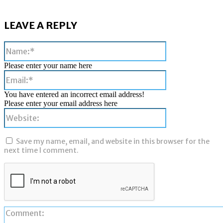
LEAVE A REPLY
Name:*
Please enter your name here
Email:*
You have entered an incorrect email address!
Please enter your email address here
Website:
Save my name, email, and website in this browser for the
next time I comment.