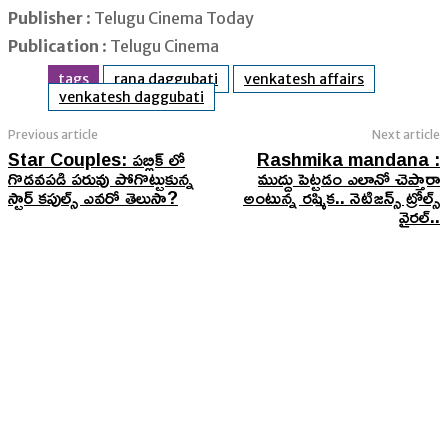
Publisher
: Telugu Cinema Today
Publication
: Telugu Cinema
tags
rana daggubati
venkatesh affairs
venkatesh daggubati
Previous article
Next article
Star Couples: పబ్లిక్ లో
Rashmika mandana :
గొడవపడి పరువు పోగొట్టుకున్న
ముద్దు పెట్టడం ఎలానో చెప్తారా
స్టార్ కపుల్స్ ఎవరో తెలుసా?
అంటున్న రష్మిక.. నెటిజన్స్ ట్రోల్స్
వైరల్..