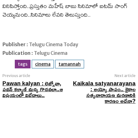
వినిపిస్తోంది..ప్రస్తుతం మహేష్ బాబు సినిమాలో ఐటమ్ సాంగ్
చెయ్యనుంది..సినిమాలు లేవని తెలుస్తుంది..
Publisher
: Telugu Cinema Today
Publication
: Telugu Cinema
tags
cinema
tamannah
Previous article
Next article
Pawan kalyan : లెజ్నోవా,
Kaikala satyanarayana
పవన్ కళ్యాణ్ మధ్య గొడవలా..ఆ
: అయ్యో పాపం.. కైకాల
విషయంలో విభేదాలు..
సత్యనారాయణ మరణానికి
కారణం అదేనా?