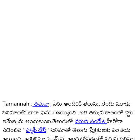
Tamannah :
తమన్నా
పేరు అందరికి తెలుసు..రెండు మూడు
సినిమాలతో బాగా ఫెమస్ అయ్యింది..అతి తక్కువ కాలంలో స్టార్
ఇమేజ్ ను అందుకుంది.తెలుగులో
వరుణ్ సందేశ్
హీరోగా
నటించిన ‘
హ్యాపీ డేస్
‘ సినిమాతో తెలుగు ప్రేక్షకులకు పరిచయ
అయింది. ఆ సినిమా సక్సెస్ ను అందుకోవడంతో వరుస సినిమా