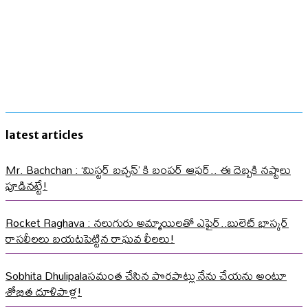
latest articles
Mr. Bachchan : ‘మిస్టర్ బచ్చన్’ కి బంపర్ ఆఫర్.. ఈ దెబ్బకి నష్టాలు
పూడినట్టే!
Rocket Raghava : నలుగురు అమ్మాయిలతో ఎఫైర్..బులెట్ భాస్కర్
రాసలీలలు బయటపెట్టిన రాఘవ లీలలు!
Sobhita Dhulipalaసమంత చేసిన పొరపాట్లు నేను చేయను అంటూ
శోభిత దూళిపాళ్ల!