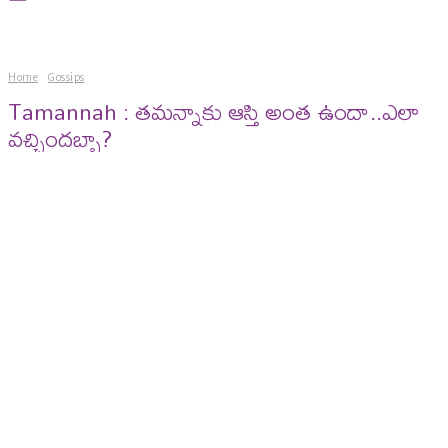
Home
Gossips
Tamannah : తమన్నాకు ఆస్తి అంత ఉందా..ఎలా
వచ్చిందబ్బా?