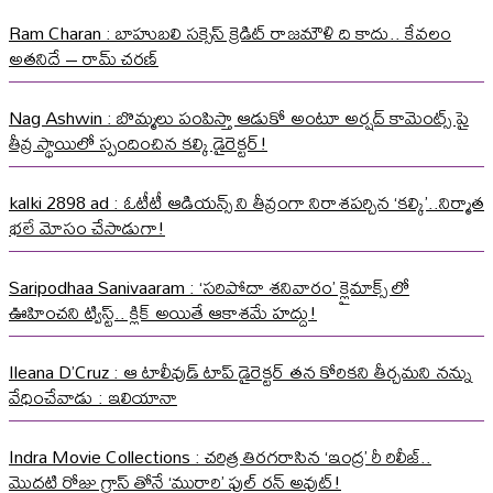
Ram Charan : బాహుబలి సక్సెస్ క్రెడిట్ రాజమౌళి ది కాదు.. కేవలం
అతనిదే – రామ్ చరణ్
Nag Ashwin : బొమ్మలు పంపిస్తా ఆడుకో అంటూ అర్షద్ కామెంట్స్ పై
తీవ్ర స్థాయిలో స్పందించిన కల్కి డైరెక్టర్!
kalki 2898 ad : ఓటీటీ ఆడియన్స్ ని తీవ్రంగా నిరాశపర్చిన ‘కల్కి’..నిర్మాత
భలే మోసం చేసాడుగా!
Saripodhaa Sanivaaram : ‘సరిపోదా శనివారం’ క్లైమాక్స్ లో
ఊహించని ట్విస్ట్.. క్లిక్ అయితే ఆకాశమే హద్దు!
Ileana D’Cruz : ఆ టాలీవుడ్ టాప్ డైరెక్టర్ తన కోరికని తీర్చమని నన్ను
వేధించేవాడు : ఇలియానా
Indra Movie Collections : చరిత్ర తిరగరాసిన ‘ఇంద్ర’ రీ రిలీజ్..
మొదటి రోజు గ్రాస్ తోనే ‘మురారి’ ఫుల్ రన్ అవుట్!