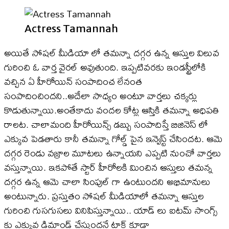
Actress Tamannah
అయితే సోషల్ మీడియా లో తమన్నా దగ్గర ఉన్న ఆస్తుల విలువ
గురించి ఓ వార్త వైరల్ అవుతుంది. ఇప్పటివరకు ఇండస్ట్రీలోకి
వచ్చిన ఏ హీరోయిన్ సంపాదించ లేనంత
సంపాదించిందని..అదేలా సాధ్యం అంటూ వార్తలు చక్కర్లు
కొడుతున్నాయి.అంతేకాదు వందల కోట్ల ఆస్తికి తమన్నా అధిపతి
రాలట. చాలామంది హీరోయిన్స్ డబ్బు సంపాదిస్తే బిజినెస్ లో
ఎక్కువ పెడతారు కానీ తమన్నా గోల్డ్ పైన ఇన్వెస్ట్ చేసిందట. ఆమె
దగ్గర రెండు వజ్రాల మూటలు ఉన్నాయని ఎప్పటి నుంచో వార్తలు
వస్తున్నాయి. ఇకపోతే స్టార్ హీరోలకి మించిన ఆస్తులు తమన్న
దగ్గర ఉన్న ఆమె చాలా సింపుల్ గా ఉంటుందని అభిమానులు
అంటున్నారు. ప్రస్తుతం సోషల్ మీడియాలో తమన్నా ఆస్తుల
గురించి గుసగుసలు వినిపిస్తున్నాయి.. యాడ్ లు ఐటమ్ సాంగ్స్
కు ఎక్కువ డిమాండ్ చేస్తుందనే టాక్ కూడా