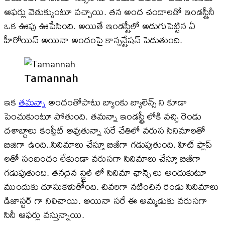
ఆఫర్లు వెతుక్కుంటూ వచ్చాయి. తన అంద చందాలతో ఇండస్ట్రీనీ
ఒక ఊపు ఊపేసింది. అయితే ఇండస్ట్రీలో అడుగుపెట్టిన ఏ
హీరోయిన్ అయినా అందంపై కాన్సన్ట్రేషన్ పెడుతుంది.
Tamannah
ఇక
తమన్నా
అందంతోపాటు బ్యాంకు బ్యాలెన్స్ ని కూడా
పెంచుకుంటూ పోతుంది. తమన్నా ఇండస్ట్రీ లోకి వచ్చి రెండు
దశాబ్దాలు కంప్లీట్ అవుతున్నా సరే చేతిలో వరుస సినిమాలతో
బిజిగా ఉంది..సినిమాలు చేస్తూ బిజీగా గడుపుతుంది. హిట్ ఫ్లాప్
లతో సంబంధం లేకుండా వరుసగా సినిమాలు చేస్తూ బిజీగా
గడుపుతుంది. తనదైన స్టైల్ లో సినిమా ఛాన్స్ లు అందుకుటూ
ముందుకు దూసుకెళుతోంది. చివరిగా నటించిన రెండు సినిమాలు
డిజాస్టర్ గా నిలిచాయి. అయినా సరే ఈ అమ్మడుకు వరుసగా
సినీ ఆఫర్లు వస్తున్నాయి.