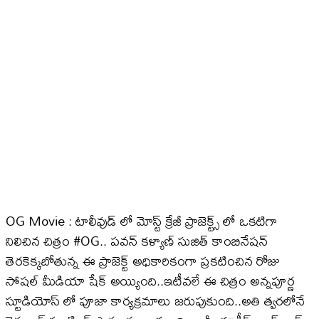
OG Movie : టాలీవుడ్ లో మోస్ట్ క్రేజీ ప్రాజెక్ట్స్ లో ఒకటిగా
నిలిచిన చిత్రం #OG.. పవన్ కళ్యాణ్ సుజిత్ కాంబినేషన్
తెరకెక్కబోతున్న ఈ ప్రాజెక్ట్ అధికారికంగా ప్రకటించిన రోజు
సోషల్ మీడియా షేక్ అయ్యింది..ఇటీవలే ఈ చిత్రం అన్నపూర్ణ
స్టూడియోస్ లో పూజా కార్యక్రమాలు జరుపుకుంది..అతి త్వరలోనే