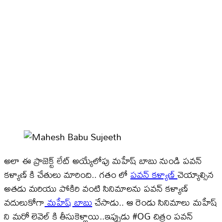
అలా ఈ ప్రాజెక్ట్ లేట్ అయ్యేలోపు మహేష్ బాబు నుండి పవన్
కళ్యాణ్ కి చేతులు మారింది.. గతం లో
పవన్ కళ్యాణ్
చెయ్యాల్సిన
అతడు మరియు పోకిరి వంటి సినిమాలను పవన్ కళ్యాణ్
వదులుకోగా
మహేష్ బాబు
చేసాడు.. ఆ రెండు సినిమాలు మహేష్
ని మరో లెవెల్ కి తీసుకెళ్లాయి..ఇప్పుడు #OG చిత్రం పవన్