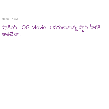
Home
News
షాకింగ్.. OG Movie ని వదులుకున్న స్టార్ హీరో
అతనేనా!