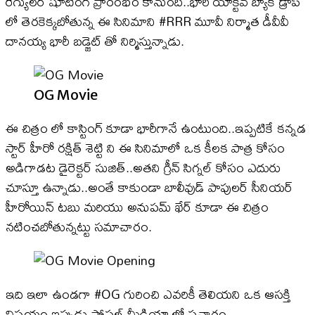
రెగ్యులర్ షూటింగ్ ప్రారంభం కానుంది..భారీ యాక్టీవ్ బ్యాక్ డ్రాప్
లో తెరకెక్కబోతున్న ఈ సినిమాని #RRR మూవీ నిర్మాత డీవీవీ
దానయ్య భారీ బడ్జెట్ తో నిర్మిస్తున్నాడు.
OG Movie
ఈ చిత్రం లో కాస్టింగ్ కూడా భారీగానే ఉంటుంది..ఇప్పటికే కన్నడ
స్టార్ హీరో రక్షిత్ శెట్టి ని ఈ సినిమాలో ఒక కీలక పాత్ర కోసం
అడిగాడట డైరెక్టర్ సుజిత్..అతని గ్రీన్ సిగ్నల్ కోసం ఎదురు
చూస్తూ ఉన్నాడు..అంతే కాకుండా బాలీవుడ్ పాపులర్ సీనియర్
హీరోయిన్ టబు మరియు అనుపమ్ ఖేర్ కూడా ఈ చిత్రం
నటించబోతున్నట్టు సమాచారం.
ఇది ఇలా ఉండగా #OG గురించి ఎవరికీ తెలియని ఒక ఆసక్తి
విషయం ఇప్పుడు సోషల్ మీడియా లో ప్రచారం