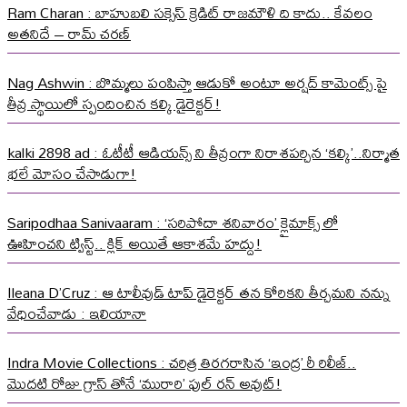
Ram Charan : బాహుబలి సక్సెస్ క్రెడిట్ రాజమౌళి ది కాదు.. కేవలం
అతనిదే – రామ్ చరణ్
Nag Ashwin : బొమ్మలు పంపిస్తా ఆడుకో అంటూ అర్షద్ కామెంట్స్ పై
తీవ్ర స్థాయిలో స్పందించిన కల్కి డైరెక్టర్!
kalki 2898 ad : ఓటీటీ ఆడియన్స్ ని తీవ్రంగా నిరాశపర్చిన ‘కల్కి’..నిర్మాత
భలే మోసం చేసాడుగా!
Saripodhaa Sanivaaram : ‘సరిపోదా శనివారం’ క్లైమాక్స్ లో
ఊహించని ట్విస్ట్.. క్లిక్ అయితే ఆకాశమే హద్దు!
Ileana D’Cruz : ఆ టాలీవుడ్ టాప్ డైరెక్టర్ తన కోరికని తీర్చమని నన్ను
వేధించేవాడు : ఇలియానా
Indra Movie Collections : చరిత్ర తిరగరాసిన ‘ఇంద్ర’ రీ రిలీజ్..
మొదటి రోజు గ్రాస్ తోనే ‘మురారి’ ఫుల్ రన్ అవుట్!