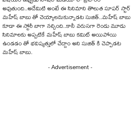
అవుతుంది..అదేమిటి అంటే ఈ సినిమాని తొలుత సూపర్ స్టార్
మహేష్ బాబు తో చెయ్యాలనుకున్నాడట సుజిత్..మహేష్ బాబు
కూడా ఈ స్టోరీ బాగా నచ్చింది..కానీ వరుసగా రెండు మూడు
సినిమాలకు అప్పటికే మహేష్ బాబు కమిట్ అయిపోయి
ఉండడం తో భవిష్యత్తులో చేద్దాం అని సుజిత్ కి చెప్పాడట
మహేష్ బాబు.
- Advertisement -