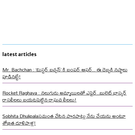
latest articles
Mr. Bachchan : ‘మిస్టర్ బచ్చన్’ కి బంపర్ ఆఫర్.. ఈ దెబ్బకి నష్టాలు
పూడినట్టే!
Rocket Raghava : నలుగురు అమ్మాయిలతో ఎఫైర్..బులెట్ భాస్కర్
రాసలీలలు బయటపెట్టిన రాఘవ లీలలు!
Sobhita Dhulipalaసమంత చేసిన పొరపాట్లు నేను చేయను అంటూ
శోభిత దూళిపాళ్ల!