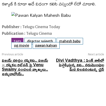
కళ్యాణ్ కి కూడా అదే విధంగా కలిసి వస్తుందో లేదో చూడాలి.
Publisher
: Telugu Cinema Today
Publication
: Telugu Cinema
tags
director sujeeth
mahesh babu
og movie
pawan kalyan
Previous article
Next article
విజ‌య్ ద‌రిద్రం ర‌ష్మిక‌కు.. విజయ్
Divi Vadthya : పింక్ శారీలో
– రష్మికల రిలేషన్ పై Venu
పిచ్చెక్కిస్తున్న దివి.. నడుమొంపుల
Swamy సంచలన వ్యాఖ్యలు..
మీద నిలవనంటున్న చైన్
అమ్మబాబోయ్..