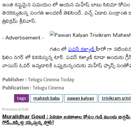
ఇంత కష్టమైన సమయం లో ఆయన మహేష్ బాబు సినిమా కోసం పని చేయబ
తెరకెక్కుతున్న సంగతి అందరికీ తెలిసిందే. వచ్చే ఏడాది సంక్రా
త్రివిక్రమ్ శ్రీనివాస్.
- Advertisement -
గతం లో
పవన్ కళ్యాణ్
హీరో గా నటించిన ‘
ఫిలిం నగర్ లో వినిపిస్తున్న టాక్. పవన్ కళ్యాణ్ కూడా అందుకు
వాయిస్ ఓవర్ ఇవ్వడానికి ఒప్పుకున్నందుకు మహేష్ ఫ్యాన్స్ సంతోషం 
Publisher
: Telugu Cinema Today
Publication
: Telugu Cinema
tags
mahesh babu
pawan kalyan
trivikram srin
Previous article
Muralidhar Goud : సినిమా అవకాశాల కోసం గుడి ముందు బిచ్చమ్ ఎత
గౌడ్..కన్నీళ్లు రప్పిస్తున్న స్టోరీ!