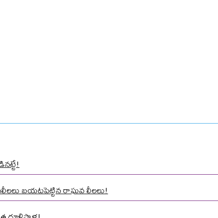
ినట్టే!
ాసలీలలు బయటపెట్టిన రాఘవ లీలలు!
త దూళిపాళ్ల!