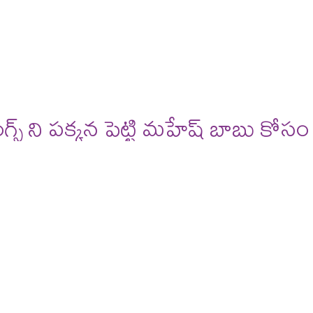
deos
reviews
 ని పక్కన పెట్టి మహేష్ బాబు కోసం పన