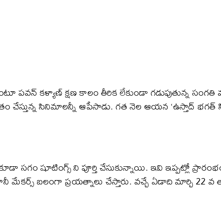
న్ కళ్యాణ్ క్షణ కాలం తీరిక లేకుండా గడుపుతున్న సంగతి మన అంద
తుతం చేస్తున్న సినిమాలన్నీ ఆపేసాడు. గత నెల ఆయన ‘ఉస్తాద్ భగత్ స
కూడా సగం షూటింగ్స్ ని పూర్తి చేసుకున్నాయి. ఇవి ఇప్పట్లో ప్రా
కానీ మేకర్స్ బలంగా ప్రయత్నాలు చేస్తారు. వచ్చే ఏడాది మార్చి 22 వ త