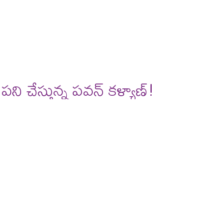
ి చేస్తున్న పవన్ కళ్యాణ్!