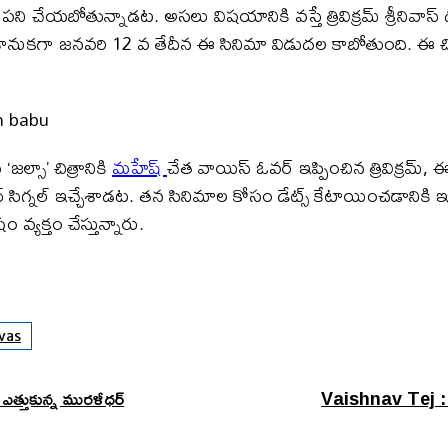
ోతున్నాడట. అసలు విషయానికి వస్తే త్రివిక్రమ్ శ్రీనివాస్ ద
ంతి కానుకగా జనవరి 12 వ తేదీన ఈ సినిమా విడుదల కాబోతుంది. ఈ చ
జల్సా’ చిత్రానికి
మహేష్
చేత వాయిస్ ఓవర్ ఇప్పించిన త్రివిక్రమ్,
 గ్రీన్ సిగ్నల్ ఇచ్చేశాడట. తన సినిమాల కోసం డేట్స్ కేటాయించడా
వ్యక్తం చేస్తున్నారు.
ivas
్తుకున్న మురళీధర్
Vaishnav Tej : రీతు