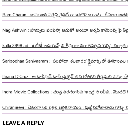
Ram Charan : బాహుబలి సక్సెస్ క్రెడిట్ రాజమౌళి ది కాదు.. కేవలం అత
Nag Ashwin : బొమ్మలు పంపిస్తా ఆడుకో అంటూ అర్షద్ కామెంట్స్ పై తీవ్ర స
kalki 2898 ad : ఓటీటీ ఆడియన్స్ ని తీవ్రంగా నిరాశపర్చిన ‘కల్కి’..నిర్
Saripodhaa Sanivaaram : ‘సరిపోదా శనివారం’ క్లైమాక్స్ లో ఊహించని ట్వి
Ileana D’Cruz : ఆ టాలీవుడ్ టాప్ డైరెక్టర్ తన కోరికని తీర్చమని నన్ను
Indra Movie Collections : చరిత్ర తిరగరాసిన ‘ఇంద్ర’ రీ రిలీజ్.. మొదటి ర
Chiranjeevi : ఏకంగా 60 లక్షల ఆర్ధికసాయం.. పుట్టినరోజునాడు గొప్ప 
LEAVE A REPLY