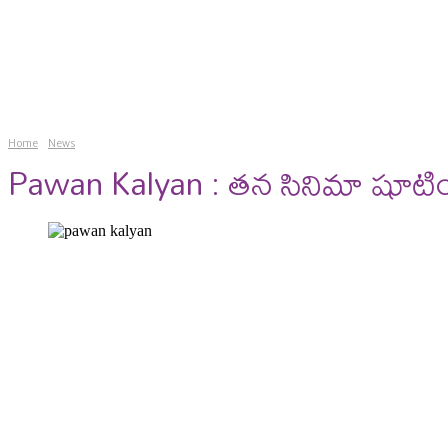
news
gossips
photos
vi
Home
News
Pawan Kalyan : తన సినిమా షూటింగ్స్