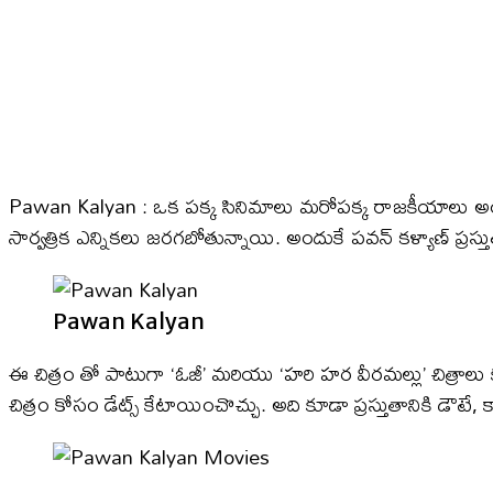
Pawan Kalyan : ఒక పక్క సినిమాలు మరోపక్క రాజకీయాలు అంటూ పవ
సార్వత్రిక ఎన్నికలు జరగబోతున్నాయి. అందుకే పవన్ కళ్యాణ్ ప్రస్
Pawan Kalyan
ఈ చిత్రం తో పాటుగా ‘ఓజీ’ మరియు ‘హరి హర వీరమల్లు’ చిత్రాలు 
చిత్రం కోసం డేట్స్ కేటాయించొచ్చు. అది కూడా ప్రస్తుతానికి డౌటే, 