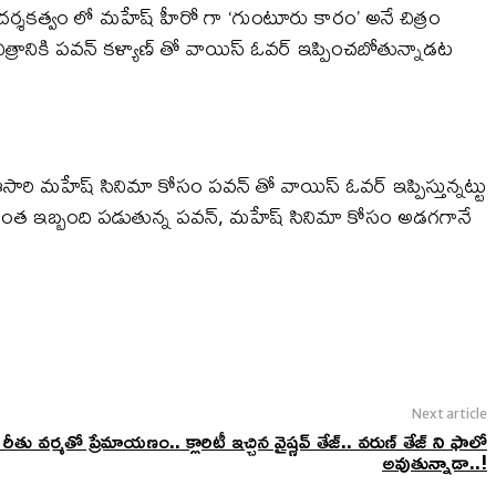
ర్శకత్వం లో మహేష్ హీరో గా ‘గుంటూరు కారం’ అనే చిత్రం
ిత్రానికి పవన్ కళ్యాణ్ తో వాయిస్ ఓవర్ ఇప్పించబోతున్నాడట
 ఈసారి మహేష్ సినిమా కోసం పవన్ తో వాయిస్ ఓవర్ ఇప్పిస్తున్నట్టు
నికి ఇంత ఇబ్బంది పడుతున్న పవన్, మహేష్ సినిమా కోసం అడగగానే
Next article
 వర్మతో ప్రేమాయణం.. క్లారిటీ ఇచ్చిన వైష్ణవ్ తేజ్.. వరుణ్ తేజ్ ని ఫాలో
అవుతున్నాడా..!