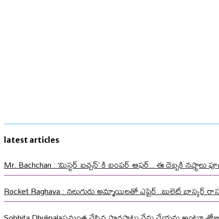
latest articles
Mr. Bachchan : ‘మిస్టర్ బచ్చన్’ కి బంపర్ ఆఫర్.. ఈ దెబ్బకి నష్టాలు పూడ
Rocket Raghava : నలుగురు అమ్మాయిలతో ఎఫైర్..బులెట్ భాస్కర్ ర
Sobhita Dhulipalaసమంత చేసిన పొరపాట్లు నేను చేయను అంటూ శోభి