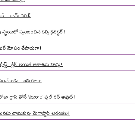
నిదే – రామ్ చరణ్
్థాయిలో స్పందించిన కల్కి డైరెక్టర్!
మాత భలే మోసం చేసాడుగా!
స్ట్.. క్లిక్ అయితే ఆకాశమే హద్దు!
 వేధించేవాడు : ఇలియానా
ోజు గ్రాస్ తోనే ‘మురారి’ ఫుల్ రన్ అవుట్!
మనసు చాటుకున్న మెగాస్టార్ చిరంజీవి!