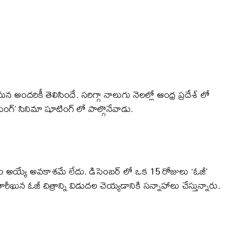
రికీ తెలిసిందే. సరిగ్గా నాలుగు నెలల్లో ఆంధ్ర ప్రదేశ్ లో
ింగ్’ సినిమా షూటింగ్ లో పాల్గొనేవాడు.
రంభం అయ్యే అవకాశమే లేదు. డిసెంబర్ లో ఒక 15 రోజులు ‘ఓజీ’
ారీఖున ఓజీ చిత్రాన్ని విడుదల చెయ్యడానికి సన్నాహాలు చేస్తున్నారు.