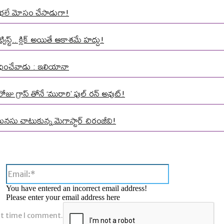
మాత భలే మోసం చేసాడుగా!
స్ట్.. క్లిక్ అయితే ఆకాశమే హద్దు!
 వేధించేవాడు : ఇలియానా
ోజు గ్రాస్ తోనే ‘మురారి’ ఫుల్ రన్ అవుట్!
మనసు చాటుకున్న మెగాస్టార్ చిరంజీవి!
Email:*
You have entered an incorrect email address!
Please enter your email address here
xt time I comment.