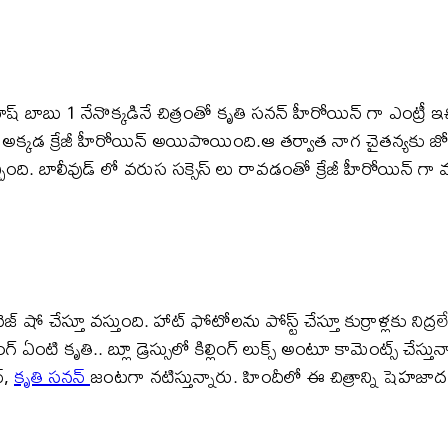
్ బాబు 1 నేనొక్కడినే చిత్రంతో కృతి సనన్ హీరోయిన్ గా ఎంట్రీ ఇచ
అక్కడ క్రేజీ హీరోయిన్ అయిపొయింది.ఆ తర్వాత నాగ చైతన్యకు జ
ంది. బాలీవుడ్ లో వరుస సక్సెస్ లు రావడంతో క్రేజీ హీరోయిన్ గా మా
ేస్తూ వస్తుంది. హాట్ ఫోటోలను పోస్ట్ చేస్తూ కుర్రాళ్లకు నిద్రలేకుం
ి కృతి.. బ్లూ డ్రెస్సులో కిల్లింగ్ లుక్స్ అంటూ కామెంట్స్ చేస్తు
్,
కృతి సనన్
జంటగా నటిస్తున్నారు. హిందీలో ఈ చిత్రాన్ని షెహజాద అనే