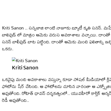
Kriti Sanon .. సన్నజాజి లాంటి నాజూకు బ్యూటీ కృతి సనన్. మహేష
బాలివుడ్ లో మాత్రం ఆమెకు వరుస అవకాశాలు వచ్చాయి. దాంతో 
సనన్ బాలీవుడ్ బాట పట్టింది. దాంతో ఆమెకు మంచి ఫలితాన్ని ఇచ్చి
ఒకరు.
Kriti Sanon
ఒకవైపు మంచి అవకాశాలు వస్తున్నా కూడా సోషల్ మీడియాలో క్లివెజ్ షో చ
ఫోటోను షేర్ చేసింది. ఆ ఫోటోలను చూసిన వారంతా ఆ ఎక్స్పోజింగ్ ఏంట
అవుతోంది. రోహిత్ ధావన్ దర్శకత్వంలో.. యువహీరో కార్తీక్ ఆర్యన
రెడీ అవుతోంది..