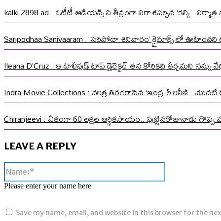
kalki 2898 ad : ఓటీటీ ఆడియన్స్ ని తీవ్రంగా నిరాశపర్చిన ‘కల్కి’..నిర్
Saripodhaa Sanivaaram : ‘సరిపోదా శనివారం’ క్లైమాక్స్ లో ఊహించని ట్వి
Ileana D’Cruz : ఆ టాలీవుడ్ టాప్ డైరెక్టర్ తన కోరికని తీర్చమని నన్ను
Indra Movie Collections : చరిత్ర తిరగరాసిన ‘ఇంద్ర’ రీ రిలీజ్.. మొదటి ర
Chiranjeevi : ఏకంగా 60 లక్షల ఆర్ధికసాయం.. పుట్టినరోజునాడు గొప్ప 
LEAVE A REPLY
Name:*
Please enter your name here
Save my name, email, and website in this browser for the ne