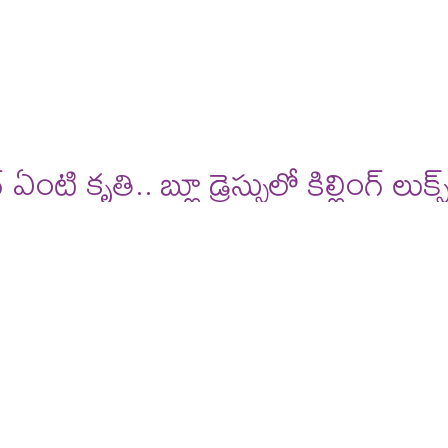
deos
reviews
టి కృతి.. బ్లూ డ్రెస్సులో కిల్లింగ్ లుక్స్