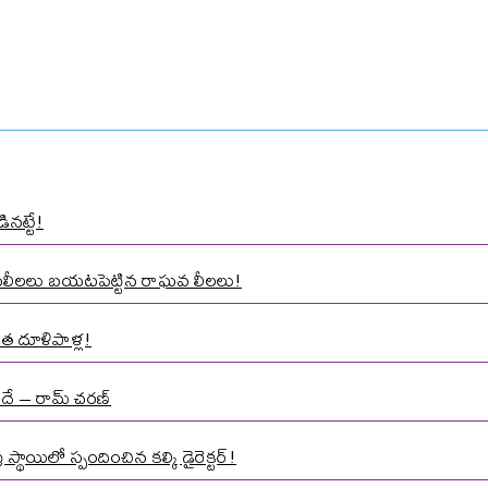
ినట్టే!
ాసలీలలు బయటపెట్టిన రాఘవ లీలలు!
త దూళిపాళ్ల!
నిదే – రామ్ చరణ్
్థాయిలో స్పందించిన కల్కి డైరెక్టర్!