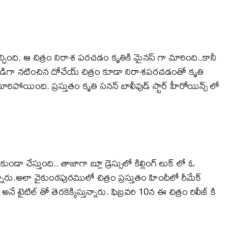
్చింది. ఆ చిత్రం నిరాశ పరచడం కృతికి మైనస్ గా మారింది..కానీ
ోడిగా నటించిన దోచేయ్ చిత్రం కూడా నిరాశపరచడంతో కృతి
రిపోయింది. ప్రస్తుతం కృతి సనన్ బాలీవుడ్ స్టార్ హీరోయిన్స్ లో
డా చేస్తుంది.. తాజాగా బ్లూ డ్రెస్సులో కిల్లింగ్ లుక్ లో ఓ
న్నారు.అలా వైకుంఠపురములో చిత్రం ప్రస్తుతం హిందీలో రీమేక్
 టైటిల్ తో తెరకెక్కిస్తున్నారు. ఫిబ్రవరి 10న ఈ చిత్రం రిలీజ్ కి