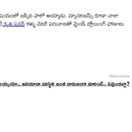
ప్స్ విషయంలో బన్నీని ఫాలో అయ్యాడు. మ్యానరిజమ్స్ కూడా చాలా
నే
కృతి సనన్
కళ్ళు చెదిరే పరువాలతో మైండ్ బ్లోయింగ్ ఫోజులు
Next article
య్యయో.. ఇలియానా పరిస్థితి ఇంత దారుణంగా మారిందే.. ఏమైందబ్బా?