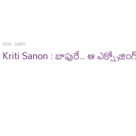
news
gossips
photos
vi
Home
Gallery
Kriti Sanon : బాపురే.. ఆ ఎక్స్పోజింగ్ ఏం