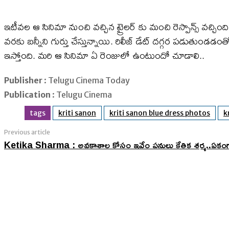
ఇటీవల ఆ సినిమా నుంచి వచ్చిన ట్రైలర్ కు మంచి రెస్పాన్స్ వచ్చింద
వరకు బన్నీని గుర్తు చేస్తున్నాయి. రిలీజ్ డేట్ దగ్గర పడుతుండడం
ఇస్తోంది. మరి ఆ సినిమా ఏ రెంజులో ఉంటుందో చూడాలి..
Publisher
: Telugu Cinema Today
Publication
: Telugu Cinema
tags
kriti sanon
kriti sanon blue dress photos
k
Previous article
Ketika Sharma : అవకాశాల కోసం ఇవేం పనులు కేతిక శర్మ..ఏకంగా 