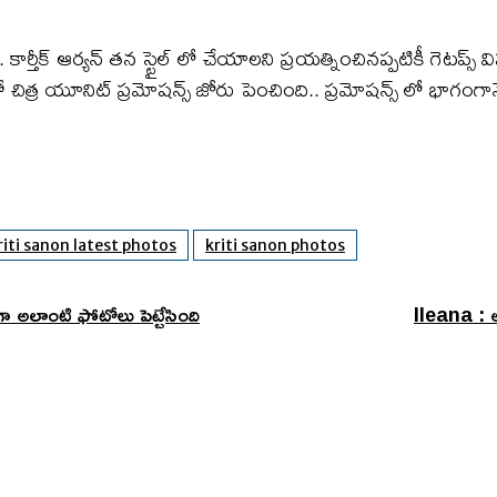
ి. కార్తీక్ ఆర్యన్ తన స్టైల్ లో చేయాలని ప్రయత్నించినప్పటికీ గెట
తో చిత్ర యూనిట్ ప్రమోషన్స్ జోరు పెంచింది.. ప్రమోషన్స్ లో భాగంగా
riti sanon latest photos
kriti sanon photos
అలాంటి ఫోటోలు పెట్టేసింది
Ileana : అ