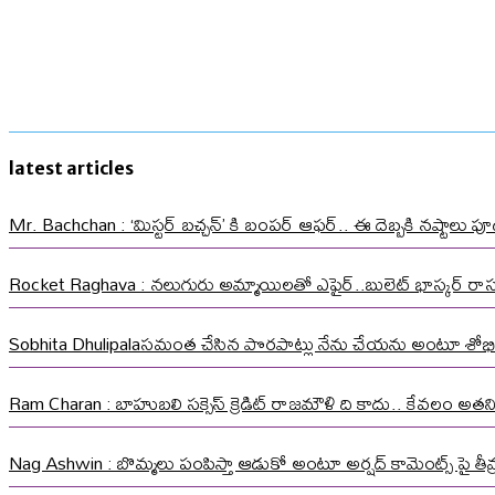
latest articles
Mr. Bachchan : ‘మిస్టర్ బచ్చన్’ కి బంపర్ ఆఫర్.. ఈ దెబ్బకి నష్టాలు పూడ
Rocket Raghava : నలుగురు అమ్మాయిలతో ఎఫైర్..బులెట్ భాస్కర్ ర
Sobhita Dhulipalaసమంత చేసిన పొరపాట్లు నేను చేయను అంటూ శోభి
Ram Charan : బాహుబలి సక్సెస్ క్రెడిట్ రాజమౌళి ది కాదు.. కేవలం అత
Nag Ashwin : బొమ్మలు పంపిస్తా ఆడుకో అంటూ అర్షద్ కామెంట్స్ పై తీవ్ర స