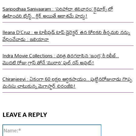
Saripodhaa Sanivaaram : ‘సరిపోదా శనివారం’ క్లైమాక్స్ లో
ఊహించని ట్విస్ట్.. క్లిక్ అయితే ఆకాశమే హద్దు!
Ileana D’Cruz : ఆ టాలీవుడ్ టాప్ డైరెక్టర్ తన కోరికని తీర్చమని నన్ను
వేధించేవాడు : ఇలియానా
Indra Movie Collections : చరిత్ర తిరగరాసిన ‘ఇంద్ర’ రీ రిలీజ్..
మొదటి రోజు గ్రాస్ తోనే ‘మురారి’ ఫుల్ రన్ అవుట్!
Chiranjeevi : ఏకంగా 60 లక్షల ఆర్ధికసాయం.. పుట్టినరోజునాడు గొప్ప
మనసు చాటుకున్న మెగాస్టార్ చిరంజీవి!
LEAVE A REPLY
Name:*