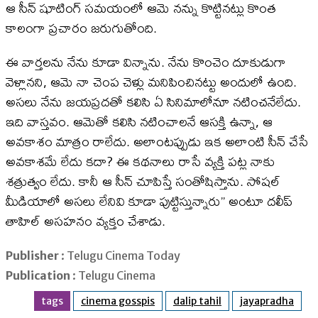
ఆ సీన్‌ షూటింగ్‌ సమయంలో ఆమె నన్ను కొట్టినట్లు కొంత
కాలంగా ప్రచారం జరుగుతోంది.
ఈ వార్తలను నేను కూడా విన్నాను. నేను కొంచెం దూకుడుగా
వెళ్లానని, ఆమె నా చెంప చెళ్లు మనిపించినట్టు అందులో ఉంది.
అసలు నేను జయప్రదతో కలిసి ఏ సినిమాలోనూ నటించనేలేదు.
ఇది వాస్తవం. ఆమెతో కలిసి నటించాలనే ఆసక్తి ఉన్నా, ఆ
అవకాశం మాత్రం రాలేదు. అలాంటప్పుడు ఇక అలాంటి సీన్ చేసే
అవకాశమే లేదు కదా? ఈ కథనాలు రాసే వ్యక్తి పట్ల నాకు
శత్రుత్వం లేదు. కానీ ఆ సీన్ చూపిస్తే సంతోషిస్తాను. సోషల్
మీడియాలో అసలు లేనివి కూడా పుట్టిస్తున్నారు’’ అంటూ దలీప్‌
తాహిల్‌ అసహనం వ్యక్తం చేశాడు.
Publisher
: Telugu Cinema Today
Publication
: Telugu Cinema
tags
cinema gosspis
dalip tahil
jayapradha