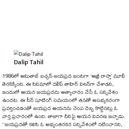
Dalip Tahil
1986లో అమితాబ్‌ బచ్చన్‌-జయప్రద జంటగా ‘ఆఖ్రీ రాస్తా’ మూవీ
తెరకెక్కింది. ఈ సినిమాలో దలీప్‌ తాహిర్‌ విలన్‌గా చేశాడని,
ఇందులో ఆయన జ‍యప్రదను అత్యాచారం చేసే ఓ సన్నివేశం
ఉందట. ఈ సీన్‌ షూటింగ్‌ సమయంలో తనతో అసభ్యకరంగా
ప్రవర్తించడంతో జయప్రద ఆయనను చెంప దెబ్బ కొట్టినట్లు ఓ
వార్త ప్రచారంలో ఉంది. తాజాగా దీనిపై ఆయన వివరణ ఇచ్చాడు.
‘‘జయప్రదతో కలిసి ఓ అభ్యంతరకర సన్నివేశంలో నటించానని,