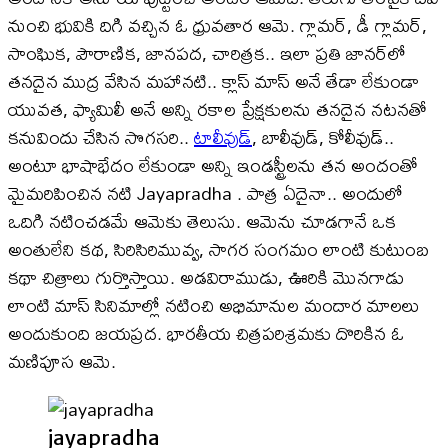
నుంచి భువికి దిగి వచ్చిన ఓ ధ్రువతార ఆమె. గ్లామర్, డీ గ్లామర్,
సాంఘిక, పౌరాణిక, జానపద, చారిత్రక.. ఇలా ప్రతి జానర్​లో
తనదైన ముద్ర వేసిన మహానటి.. క్లాస్ మాస్ అనే తేడా లేకుండా
యువత, ఫ్యామిలీ అనే అన్ని రకాల ప్రేక్షకులను తనదైన నటనతో
కనువిందు చేసిన సొగసరి..
టాలీవుడ్
, బాలీవుడ్, కోలీవుడ్..
అంటూ భాషాభేదం లేకుండా అన్ని ఇండస్ట్రీలను తన అందంతో
మైమరిపించిన నటి Jayapradha . పాత్ర ఏదైనా.. అందులో
ఒదిగి నటించడమే ఆమెకు తెలుసు. ఆమెను చూడగానే ఒక
అంతులేని కథ, సిరిసిరిమువ్వ, సాగర సంగమం లాంటి కుటుంబ
కథా చిత్రాలు గుర్తొస్తాయి. అడవిరాముడు, ఊరికి మొనగాడు
లాంటి మాస్ సినిమాల్లో నటించి అభిమానుల మందార మాలలు
అందుకుంది జయప్రద. భారతీయ చిత్రపరిశ్రమకు దొరికిన ఓ
మణిపూస ఆమె.
jayapradha