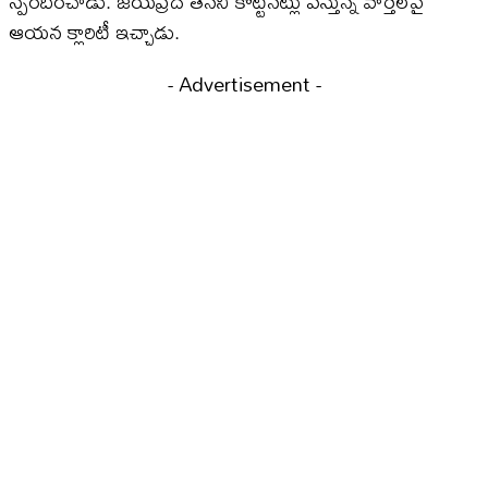
స్పందించాడు. జయప్రద తనని కొట్టినట్లు వస్తున్న వార్తలపై
ఆయన క్లారిటీ ఇచ్చాడు.
- Advertisement -