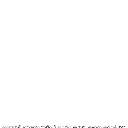
అందానికే అసూయ పుట్టించే అందం ఆమెది. తెలుగు తెరపైకి దివి