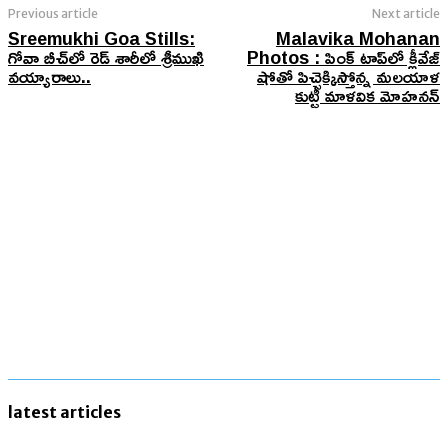
Previous article
Next article
Sreemukhi Goa Stills:
Malavika Mohanan
గోవా బీచ్​లో రెడ్ శారీలో శ్రీముఖి
Photos : పింక్ టాప్​లో క్లీవేజ్
వయ్యారాలు..
షోతో పిచ్చెక్కిస్తోన్న మలయాళ
కుట్టీ మాళవిక మోహనన్
latest articles