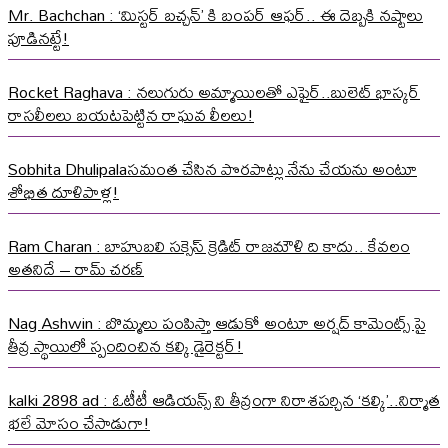
Mr. Bachchan : ‘మిస్టర్ బచ్చన్’ కి బంపర్ ఆఫర్.. ఈ దెబ్బకి నష్టాలు
పూడినట్టే!
Rocket Raghava : నలుగురు అమ్మాయిలతో ఎఫైర్..బులెట్ భాస్కర్
రాసలీలలు బయటపెట్టిన రాఘవ లీలలు!
Sobhita Dhulipalaసమంత చేసిన పొరపాట్లు నేను చేయను అంటూ
శోభిత దూళిపాళ్ల!
Ram Charan : బాహుబలి సక్సెస్ క్రెడిట్ రాజమౌళి ది కాదు.. కేవలం
అతనిదే – రామ్ చరణ్
Nag Ashwin : బొమ్మలు పంపిస్తా ఆడుకో అంటూ అర్షద్ కామెంట్స్ పై
తీవ్ర స్థాయిలో స్పందించిన కల్కి డైరెక్టర్!
kalki 2898 ad : ఓటీటీ ఆడియన్స్ ని తీవ్రంగా నిరాశపర్చిన ‘కల్కి’..నిర్మాత
భలే మోసం చేసాడుగా!