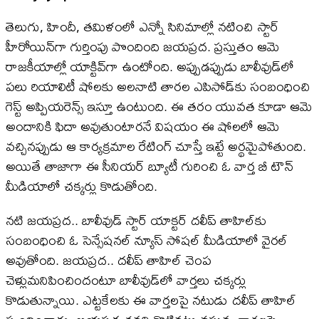
తెలుగు, హిందీ, తమిళంలో ఎన్నో సినిమాల్లో నటించి స్టార్‌
హీరోయిన్‌గా గుర్తింపు పొందింది జయప్రద. ప్రస్తుతం ఆమె
రాజకీయాల్లో యాక్టివ్‌గా ఉంటోంది. అప్పుడప్పుడు బాలీవుడ్​లో
పలు రియాలిటీ షోలకు అలనాటి తారల ఎపిసోడ్​కు సంబంధించి
గెస్ట్​ అప్పియరెన్స్ ఇస్తూ ఉంటుంది. ఈ తరం యువత కూడా ఆమె
అందానికి ఫిదా అవుతుంటారనే విషయం ఈ షోలలో ఆమె
వచ్చినప్పుడు ఆ కార్యక్రమాల రేటింగ్ చూస్తే ఇట్టే అర్థమైపోతుంది.
అయితే తాజాగా ఈ సీనియర్ బ్యూటీ గురించి ఓ వార్త బీ టౌన్
మీడియాలో చక్కర్లు కొడుతోంది.
నటి జయప్రద.. బాలీవుడ్ స్టార్ యాక్టర్ దలీప్ తాహిల్​కు
సంబంధించి ఓ సెన్సేషనల్ న్యూస్ సోషల్ మీడియాలో వైరల్
అవుతోంది. జయప్రద.. దలీప్‌ తాహిల్‌ చెంప
చెళ్లుమనిపించిందంటూ బాలీవుడ్‌లో వార్తలు చక్కర్లు
కొడుతున్నాయి. ఎట్టకేలకు ఈ వార్తలపై నటుడు దలీప్‌ తాహిల్‌