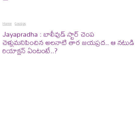
Home
Gossips
Jayapradha : బాలీవుడ్ స్టార్ చెంప
చెళ్లుమనిపించిన అలనాటి తార జయప్రద.. ఆ నటుడి
రియాక్షన్ ఏంటంటే..?