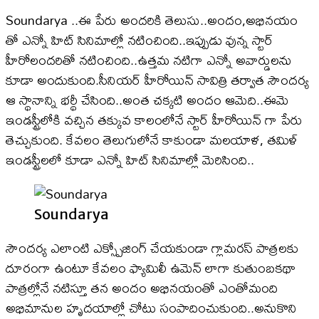
Soundarya ..ఈ పేరు అందరికి తెలుసు..అందం,అభినయం
తో ఎన్నో హిట్ సినిమాల్లో నటించింది..ఇప్పుడు వున్న స్టార్
హీరోలందరితో నటించింది..ఉత్తమ నటిగా ఎన్నో అవార్డులను
కూడా అందుకుంది.సీనియర్ హీరోయిన్ సావిత్రి తర్వాత సౌందర్య
ఆ స్థానాన్ని భర్థీ చేసింది..అంత చక్కటి అందం ఆమెది..ఈమె
ఇండస్ట్రీలోకి వచ్చిన తక్కువ కాలంలోనే స్టార్ హీరోయిన్ గా పేరు
తెచ్చుకుంది. కేవలం తెలుగులోనే కాకుండా మలయాళ, తమిళ్
ఇండస్ట్రీలలో కూడా ఎన్నో హిట్ సినిమాల్లో మెరిసింది..
Soundarya
సౌందర్య ఎలాంటి ఎక్స్పోజింగ్ చేయకుండా గ్లామరస్ పాత్రలకు
దూరంగా ఉంటూ కేవలం ఫ్యామిలీ ఉమెన్ లాగా కుతుంబకథా
పాత్రల్లోనే నటిస్తూ తన అందం అభినయంతో ఎంతోమంది
అభిమానుల హృదయాల్లో చోటు సంపాదించుకుంది..అనుకొని