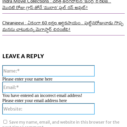
Indra Movie Collections : చరిత్ర తిరగరాసిన ‘ఇంద్ర’ రీ రిలీజ్..
మొదటి రోజు గ్రాస్ తోనే ‘మురారి’ ఫుల్ రన్ అవుట్!
Chiranjeevi : ఏకంగా 60 లక్షల ఆర్ధికసాయం.. పుట్టినరోజునాడు గొప్ప
మనసు చాటుకున్న మెగాస్టార్ చిరంజీవి!
LEAVE A REPLY
Name:*
Please enter your name here
Email:*
You have entered an incorrect email address!
Please enter your email address here
Website:
Save my name, email, and website in this browser for the