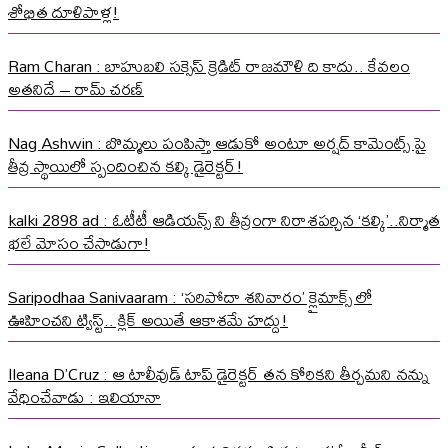
శోభిత దూళిపాళ్ల!
Ram Charan : బాహుబలి సక్సెస్ క్రెడిట్ రాజమౌళి ది కాదు.. కేవలం
అతనిదే – రామ్ చరణ్
Nag Ashwin : బొమ్మలు పంపిస్తా ఆడుకో అంటూ అర్షద్ కామెంట్స్ పై
తీవ్ర స్థాయిలో స్పందించిన కల్కి డైరెక్టర్!
kalki 2898 ad : ఓటీటీ ఆడియన్స్ ని తీవ్రంగా నిరాశపర్చిన ‘కల్కి’..నిర్మాత
భలే మోసం చేసాడుగా!
Saripodhaa Sanivaaram : ‘సరిపోదా శనివారం’ క్లైమాక్స్ లో
ఊహించని ట్విస్ట్.. క్లిక్ అయితే ఆకాశమే హద్దు!
Ileana D’Cruz : ఆ టాలీవుడ్ టాప్ డైరెక్టర్ తన కోరికని తీర్చమని నన్ను
వేధించేవాడు : ఇలియానా