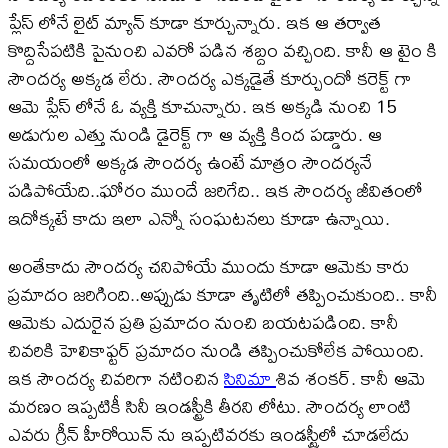
ప్లేస్ లోనే లైట్ మ్యాన్ కూడా కూర్చున్నారు. ఇక ఆ తర్వాత
కొద్దిసేపటికి పైనుంచి ఎవరో పడిన శబ్దం వచ్చింది. కానీ ఆ టైం కి
సౌందర్య అక్కడ లేరు. సౌందర్య ఎక్కడైతే కూర్చుందో కరెక్ట్ గా
ఆమె ప్లేస్ లోనే ఓ వ్యక్తి కూచున్నారు. ఇక అక్కడి నుంచి 15
అడుగుల ఎత్తు నుండి డైరెక్ట్ గా ఆ వ్యక్తి కింద పడ్డారు. ఆ
సమయంలో అక్కడ సౌందర్య ఉంటే మాత్రం సౌందర్యనే
పడిపోయేది..ఘోరం ముందే జరిగేది.. ఇక సౌందర్య జీవితంలో
ఇదోక్కటే కాదు ఇలా ఎన్నో సంఘటనలు కూడా ఉన్నాయి.
అంతేకాదు సౌందర్య చనిపోయే ముందు కూడా ఆమెకు కారు
ప్రమాదం జరిగింది..అప్పుడు కూడా తృటిలో తప్పించుకుంది.. కానీ
ఆమెకు ఎదురైన ప్రతి ప్రమాదం నుంచి బయటపడింది. కానీ
చివరికి హెలికాఫ్టర్ ప్రమాదం నుండి తప్పించుకోలేక పోయింది.
ఇక సౌందర్య చివరిగా నటించిన
సినిమా
శివ శంకర్. కానీ ఆమె
మరణం ఇప్పటికీ సినీ ఇండస్ట్రీకి తీరని లోటు. సౌందర్య లాంటి
ఎవరు గ్రీన్ హీరోయిన్ ను ఇప్పటివరకు ఇండస్ట్రీలో చూడలేదు