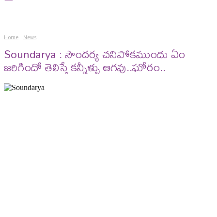
Home
News
Soundarya : సౌందర్య చనిపోకముందు ఏం
జరిగిందో తెలిస్తే కన్నీళ్ళు ఆగవు..ఘోరం..