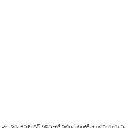
సౌందర్య శివశంకర్ సినిమాలో నటించే టైంలో సౌందర్య కూర్చున్న