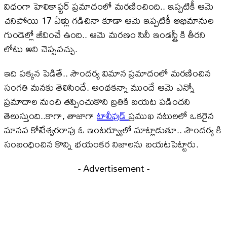
విధంగా హెలికాఫ్టర్ ప్రమాదంలో మరణించింది.. ఇప్పటికీ ఆమె
చనిపోయి 17 ఏళ్లు గడిచినా కూడా ఆమె ఇప్పటికీ అభిమానుల
గుండెల్లో జీవించే ఉంది.. ఆమె మరణం సినీ ఇండస్ట్రీ కి తీరని
లోటు అని చెప్పవచ్చు.
ఇది పక్కన పెడితే.. సౌందర్య విమాన ప్రమాదంలో మరణించిన
సంగతి మనకు తెలిసిందే. అంథకన్నా ముందే ఆమె ఎన్నో
ప్రమాదాల నుంచి తప్పించుకొని బ్రతికి బయట పడిందని
తెలుస్తుంది..కాగా, తాజాగా
టాలీవుడ్
ప్రముఖ నటులలో ఒకరైన
మానవ కోటేశ్వరరావు ఓ ఇంటర్వ్యూలో మాట్లాడుతూ.. సౌందర్య కి
సంబంధించిన కొన్ని భయంకర నిజాలను బయటపెట్టారు.
- Advertisement -