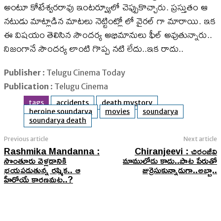
అంటూ కోటేశ్వరరావు ఇంటర్వ్యూలో చెప్పుకొచ్చారు. ప్రస్తుతం ఆ
నటుడు మాట్లాడిన మాటలు నెట్టింట్లో లో వైరల్ గా మారాయి. ఇక
ఈ విషయం తెలిసిన సౌందర్య అభిమానులు ఫీల్ అవుతున్నారు..
నిజంగానే సౌందర్య లాంటి గొప్ప నటి లేదు..ఇక రాదు..
Publisher
: Telugu Cinema Today
Publication
: Telugu Cinema
tags
accidents
death mystory
heroine soundarya
movies
soundarya
soundarya death
Previous article
Next article
Rashmika Mandanna :
Chiranjeevi : చిరంజీవి
సొంతూరు వెళ్లడానికి
మాములోడు కాదు..పాట పేరుతో
భయపడుతున్న రష్మిక.. ఆ
జుర్రెసుకున్నాడుగా..అబ్బా..
హీరోయే కారణమట..?