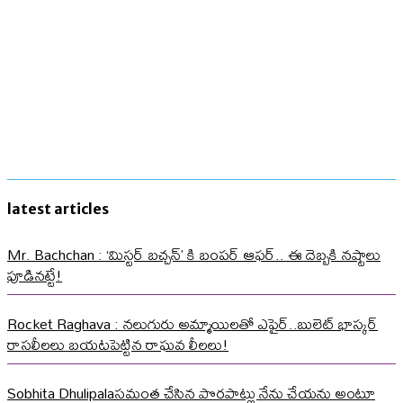
latest articles
Mr. Bachchan : ‘మిస్టర్ బచ్చన్’ కి బంపర్ ఆఫర్.. ఈ దెబ్బకి నష్టాలు
పూడినట్టే!
Rocket Raghava : నలుగురు అమ్మాయిలతో ఎఫైర్..బులెట్ భాస్కర్
రాసలీలలు బయటపెట్టిన రాఘవ లీలలు!
Sobhita Dhulipalaసమంత చేసిన పొరపాట్లు నేను చేయను అంటూ