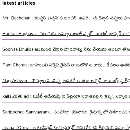
latest articles
Mr. Bachchan : ‘మిస్టర్ బచ్చన్’ కి బంపర్ ఆఫర్.. ఈ దెబ్బకి నష్టాలు పూడ
Rocket Raghava : నలుగురు అమ్మాయిలతో ఎఫైర్..బులెట్ భాస్కర్ ర
Sobhita Dhulipalaసమంత చేసిన పొరపాట్లు నేను చేయను అంటూ శోభి
Ram Charan : బాహుబలి సక్సెస్ క్రెడిట్ రాజమౌళి ది కాదు.. కేవలం అత
Nag Ashwin : బొమ్మలు పంపిస్తా ఆడుకో అంటూ అర్షద్ కామెంట్స్ పై తీవ్ర స
kalki 2898 ad : ఓటీటీ ఆడియన్స్ ని తీవ్రంగా నిరాశపర్చిన ‘కల్కి’..నిర్
Saripodhaa Sanivaaram : ‘సరిపోదా శనివారం’ క్లైమాక్స్ లో ఊహించని ట్వి
Ileana D’Cruz : ఆ టాలీవుడ్ టాప్ డైరెక్టర్ తన కోరికని తీర్చమని నన్ను