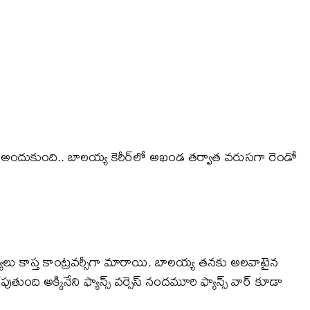
ందుకుంది.. బాలయ్య కెరీర్‌లో అఖండ తర్వాత వరుసగా రెండో
్యలు కాస్త కాంట్రవర్సీగా మారాయి. బాలయ్య తనకు అలవాటైన
ుతుంది అక్కినేని ఫ్యాన్స్ వర్సెస్ నందమూరి ఫ్యాన్స్ వార్ కూడా