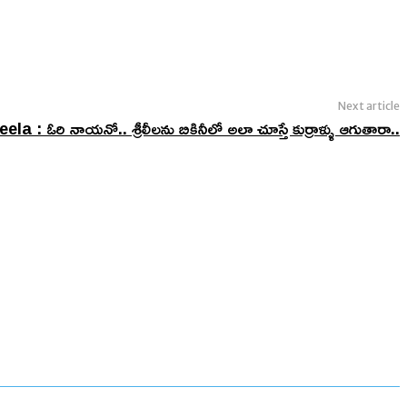
Next article
ela : ఓరి నాయనో.. శ్రీలీలను బికినీలో అలా చూస్తే కుర్రాళ్ళు ఆగుతారా..