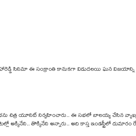
్డి సినిమా ఈ సంక్రాంతి కానుకగా విడుదలయి ఘన విజయాన్ని అ
భను చిత్ర యూనిట్ నిర్వహించారు.. ఈ సభలో బాలయ్య చేసిన వ్యాఖ
 అక్కినేని.. తొక్కినేని అన్నారు.. అది కాస్త ఇండస్ట్రీలో దుమారం రేప