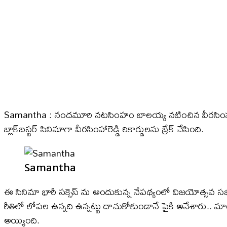
Samantha : నందమూరి నటసింహం బాలయ్య నటించిన వీరసింహారెడ
బ్లాక్‌బస్టర్ సినిమాగా వీరసింహారెడ్డి రికార్డులను బ్రేక్ చేసింది.
Samantha
ఈ సినిమా భారీ సక్సెస్ ను అందుకున్న నేపథ్యంలో విజయోత్సవ స
రీతిలో లోపల ఉన్నది ఉన్నట్టు దాచుకోకుండానే పైకి అనేశారు.. మాటల్లో
అయ్యింది.