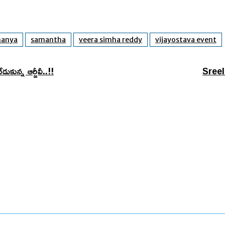
hanya
samantha
veera simha reddy
vijayostava event
ున్న ఆర్జీవీ..!!
Sreele