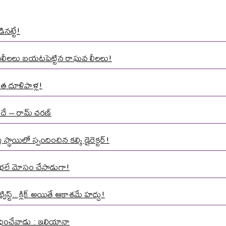
ినట్టే!
ాసలీలలు బయటపెట్టిన రాఘవ లీలలు!
త దూళిపాళ్ల!
నిదే – రామ్ చరణ్
్థాయిలో స్పందించిన కల్కి డైరెక్టర్!
మాత భలే మోసం చేసాడుగా!
స్ట్.. క్లిక్ అయితే ఆకాశమే హద్దు!
 వేధించేవాడు : ఇలియానా