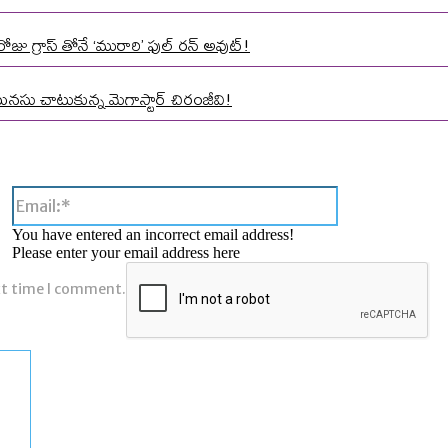
ోజు గ్రాస్ తోనే ‘మురారి’ ఫుల్ రన్ అవుట్!
మనసు చాటుకున్న మెగాస్టార్ చిరంజీవి!
Email:*
You have entered an incorrect email address!
Please enter your email address here
xt time I comment.
Comment: