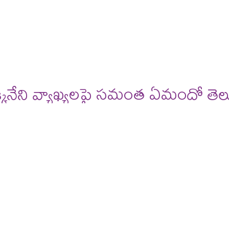
deos
reviews
క్కినేని వ్యాఖ్యలపై సమంత ఏమందో తె