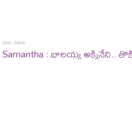
news
gossips
photos
vi
Home
Gossips
Samantha : బాలయ్య అక్కినేని.. తొ