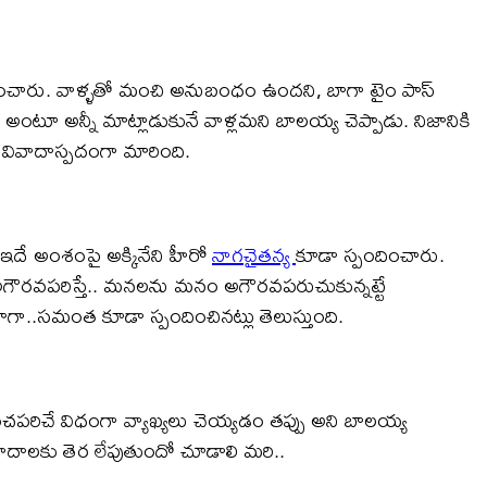
భినందించారు. వాళ్ళతో మంచి అనుబంధం ఉందని, బాగా టైం పాస్
 అంటూ అన్నీ మాట్లాడుకునే వాళ్లమని బాలయ్య చెప్పాడు. నిజానికి
ు వివాదాస్పదంగా మారింది.
 ఇదే అంశంపై అక్కినేని హీరో
నాగచైతన్య
కూడా స్పందించారు.
ని అగౌరవపరిస్తే.. మనలను మనం అగౌరవపరుచుకున్నట్టే
గా..స‌మంత కూడా స్పందించిన‌ట్లు తెలుస్తుంది.
ంచపరిచే విధంగా వ్యాఖ్యలు చెయ్యడం తప్పు అని బాలయ్య
దాలకు తెర లేపుతుందో చూడాలి మరి..