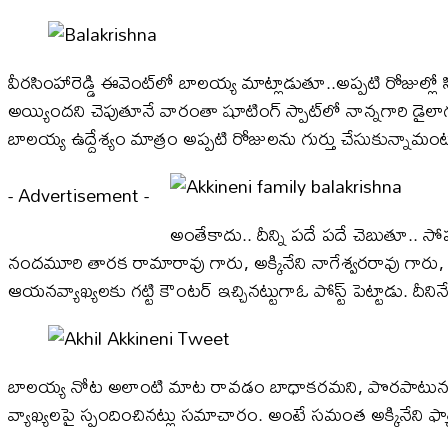
వీరసింహారెడ్డి ఈవెంట్‌లో బాలయ్య మాట్లాడుతూ..అప్పటి రోజుల్ల
అయ్యిందని చెపుతూనే వారంతా షూటింగ్ స్పాట్‌లో నాన్నగారి డైలాగ
బాలయ్య ఉద్దేశ్యం మాత్రం అప్పటి రోజులను గుర్తు చేసుకున్నామంట
- Advertisement -
అంతేకాదు.. దీన్ని పదే పదే చెబుతూ.. స
నందమూరి తారక రామారావు గారు, అక్కినేని నాగేశ్వరరావు గారు, 
ఆయనవ్యాఖ్యలకు గట్టి కౌంటర్ ఇచ్చినట్టుగాఓ పోస్ట్ పెట్టాడు. 
బాల‌య్య నోట అలాంటి మాట రావ‌డం బాధాక‌ర‌మ‌ని, పొర‌పాటున ఫ్ల
వ్యాఖ్య‌ల‌పై స్పందించిన‌ట్లు సమాచారం. అంటే సమంత అక్కినేని ఫ్