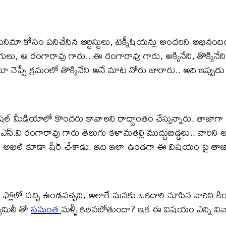
ో సినిమా కోసం పనిచేసిన ఆర్టిస్టులు, టెక్నీషియన్లు అందరిని అ
ులు, ఆ రంగారావు గారు.. ఈ రంగారావు గారు, అక్కినేని, తొక్కినేని
ూ చెప్పే క్రమంలో తొక్కినేని అనే మాట నోరు జారారు.. అది ఇప్పుడ
ోషల్ మీడియాలో కొందరు కావాలని రాద్దాంతం చేస్తున్నారు. తాజాగా
ఎస్‌.వి రంగారావు గారు తెలుగు కళామతల్లి ముద్దుబిడ్డలు.. వారి
దీనినే అఖిల్ కూడా షేర్ చేశాడు. ఇది ఇలా ఉండగా ఈ విషయం పై తాజా
ోలో వ‌చ్చి ఉండ‌వ‌చ్చ‌ని, అలాగే మనకు ఒకదారి చూపిన వారిని కి
యామిలీ తో
సమంత
మళ్ళీ కలవబోతుందా? ఇక ఈ విషయం ఎన్ని వివా