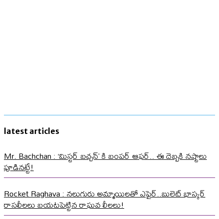
latest articles
Mr. Bachchan : ‘మిస్టర్ బచ్చన్’ కి బంపర్ ఆఫర్.. ఈ దెబ్బకి నష్టాలు
పూడినట్టే!
Rocket Raghava : నలుగురు అమ్మాయిలతో ఎఫైర్..బులెట్ భాస్కర్
రాసలీలలు బయటపెట్టిన రాఘవ లీలలు!