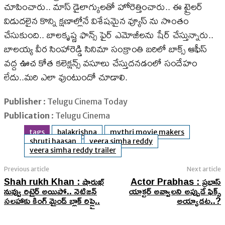
చూపించారు.. మాస్ డైలాగ్కులతో హోరెత్తించారు.. ఈ ట్రైలర్
విడుదలైన కొన్ని క్షణాల్లోనే విశేషమైన వ్యూస్ ను సొంతం
చేసుకుంది.. బాలకృష్ణ ఫాన్స్ ఫైర్ ఎమోజీలను షేర్ చేస్తున్నారు..
బాలయ్య వీర సింహారెడ్డి సినిమా సంక్రాంతి బరిలో బాక్స్ ఆఫీస్
వద్ద ఊచ కోత కలెక్షన్స్ వసూలు చేస్తుదనడంలో సందేహం
లేదు..మరి ఎలా వుంటుందో చూడాలి.
Publisher
: Telugu Cinema Today
Publication
: Telugu Cinema
tags
balakrishna
mythri movie makers
shruti haasan
veera simha reddy
veera simha reddy trailer
Previous article
Next article
Shah rukh Khan : షారుఖ్
Actor Prabhas : ప్రభాస్
నువ్వు రిటైర్ అయిపో.. నెటిజన్
యాక్టర్ అవ్వాలని అప్పుడే ఫిక్స్
సలహాకు కింగ్ మైండ్ బ్లాక్ రిప్లై..
అయ్యాడట..?