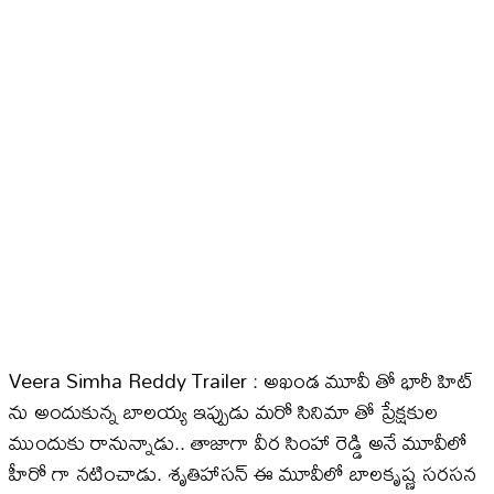
Veera Simha Reddy Trailer : అఖండ మూవీ తో భారీ హిట్
ను అందుకున్న బాలయ్య ఇప్పుడు మరో సినిమా తో ప్రేక్షకుల
ముందుకు రానున్నాడు.. తాజాగా వీర సింహా రెడ్డి అనే మూవీలో
హీరో గా నటించాడు. శృతిహాసన్ ఈ మూవీలో బాలకృష్ణ సరసన