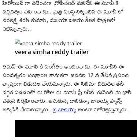
హీరోయిన్ గా నటించగా ,గోపీచంద్ మలినేని ఈ మూవీ కి
దర్శకత్వం వహించాడు.. మైత్రి సంస్థ నిర్మించిన ఈ మూవీ లో
వరలక్ష్మి శరత్ కుమార్, దునియా విజయ్ కీలక పాత్రలలో
నటిస్తున్నారు..
veera simha reddy trailer
తమన్ ఈ మూవీ కి సంగీతం అందించాడు. ఈ మూవీని ఈ
సంవత్సరం సంక్రాంతి కానుకగా జనవరి 12 వ తేదీన ప్రపంచ
వ్యాప్తంగా విడుదల చేయనున్నారు. ఈ సినిమా విడుదల తేదీ
దగ్గర పడడంతో ఈ రోజు ఈ మూవీ ఫ్రీ రిలీజ్ ఈవెంట్ ను భారీ
ఎత్తున నిర్వహించారు. అనుకున్న దానికన్నా బాలయ్య ఫ్యాన్స్
అక్కడికి చేయకున్నారు..
జై బాలయ్య
అంటూ హోరెత్తిస్తున్నారు..