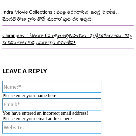
Indra Movie Collections : చరిత్ర తిరగరాసిన ‘ఇంద్ర’ రీ రిలీజ్..
మొదటి రోజు గ్రాస్ తోనే ‘మురారి’ ఫుల్ రన్ అవుట్!
Chiranjeevi : ఏకంగా 60 లక్షల ఆర్ధికసాయం.. పుట్టినరోజునాడు గొప్ప
మనసు చాటుకున్న మెగాస్టార్ చిరంజీవి!
LEAVE A REPLY
Name:*
Please enter your name here
Email:*
You have entered an incorrect email address!
Please enter your email address here
Website: