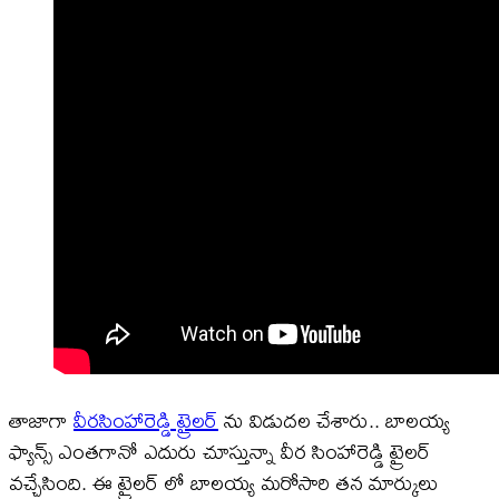
తాజాగా
వీరసింహారెడ్డి ట్రైలర్
ను విడుదల చేశారు.. బాలయ్య
ఫ్యాన్స్ ఎంతగానో ఎదురు చూస్తున్నా వీర సింహారెడ్డి ట్రైలర్
వచ్చేసింది. ఈ ట్రైలర్ లో బాలయ్య మరోసారి తన మార్కులు