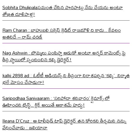
Sobhita Dhulipalaసమంత చేసిన పొరపాట్లు నేను చేయను అంటూ
శోభిత దూళిపాళ్ల!
Ram Charan : బాహుబలి సక్సెస్ క్రెడిట్ రాజమౌళి ది కాదు.. కేవలం
అతనిదే – రామ్ చరణ్
Nag Ashwin : బొమ్మలు పంపిస్తా ఆడుకో అంటూ అర్షద్ కామెంట్స్ పై
తీవ్ర స్థాయిలో స్పందించిన కల్కి డైరెక్టర్!
kalki 2898 ad : ఓటీటీ ఆడియన్స్ ని తీవ్రంగా నిరాశపర్చిన ‘కల్కి’..నిర్మాత
భలే మోసం చేసాడుగా!
Saripodhaa Sanivaaram : ‘సరిపోదా శనివారం’ క్లైమాక్స్ లో
ఊహించని ట్విస్ట్.. క్లిక్ అయితే ఆకాశమే హద్దు!
Ileana D’Cruz : ఆ టాలీవుడ్ టాప్ డైరెక్టర్ తన కోరికని తీర్చమని నన్ను
వేధించేవాడు : ఇలియానా