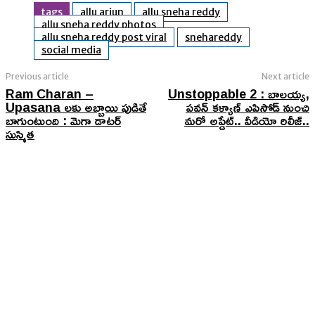
tags
allu arjun
allu sneha reddy
allu sneha reddy photos
allu sneha reddy post viral
snehareddy
social media
Previous article
Next article
Ram Charan –
Unstoppable 2 : బాలయ్య,
Upasana లకు అబ్బాయి పుడితే
పవన్ కళ్యాణ్ ఎపిసోడ్ నుంచి
బాగుంటుంది : మెగా డాటర్
మరో అప్డేట్.. వీడియో రిలీజ్..
సుస్మిత