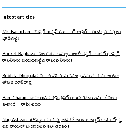
latest articles
Mr. Bachchan : ‘మిస్టర్ బచ్చన్’ కి బంపర్ ఆఫర్.. ఈ దెబ్బకి నష్టాలు
పూడినట్టే!
Rocket Raghava : నలుగురు అమ్మాయిలతో ఎఫైర్..బులెట్ భాస్కర్
రాసలీలలు బయటపెట్టిన రాఘవ లీలలు!
Sobhita Dhulipalaసమంత చేసిన పొరపాట్లు నేను చేయను అంటూ
శోభిత దూళిపాళ్ల!
Ram Charan : బాహుబలి సక్సెస్ క్రెడిట్ రాజమౌళి ది కాదు.. కేవలం
అతనిదే – రామ్ చరణ్
Nag Ashwin : బొమ్మలు పంపిస్తా ఆడుకో అంటూ అర్షద్ కామెంట్స్ పై
తీవ్ర స్థాయిలో స్పందించిన కల్కి డైరెక్టర్!