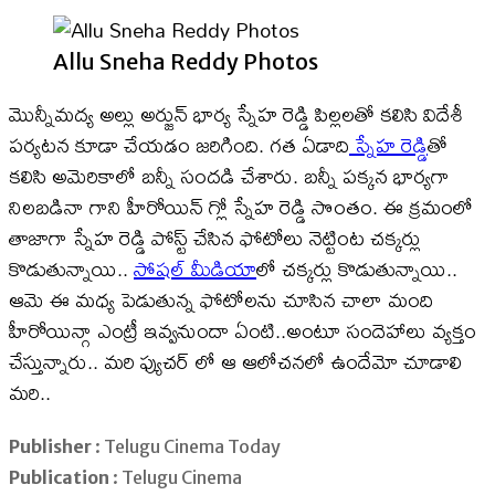
Allu Sneha Reddy Photos
మొన్నీమద్య అల్లు అర్జున్ భార్య స్నేహ రెడ్డి పిల్లలతో కలిసి విదేశీ
పర్యటన కూడా చేయడం జరిగింది. గత ఏడాది
స్నేహ రెడ్డి
తో
కలిసి అమెరికాలో బన్నీ సందడి చేశారు. బన్నీ పక్కన భార్యగా
నిలబడినా గాని హీరోయిన్ గ్లో స్నేహ రెడ్డి సొంతం. ఈ క్రమంలో
తాజాగా స్నేహ రెడ్డి పోస్ట్ చేసిన ఫోటోలు నెట్టింట చక్కర్లు
కొడుతున్నాయి..
సోషల్ మీడియా
లో చక్కర్లు కొడుతున్నాయి..
ఆమె ఈ మధ్య పెడుతున్న ఫోటోలను చూసిన చాలా మంది
హీరోయిన్గా ఎంట్రీ ఇవ్వనుందా ఏంటి..అంటూ సందెహాలు వ్యక్తం
చేస్తున్నారు.. మరి ఫ్యుచర్ లో ఆ ఆలోచనలో ఉందేమో చూడాలి
మరి..
Publisher
: Telugu Cinema Today
Publication
: Telugu Cinema