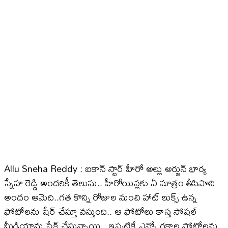
Allu Sneha Reddy : ఐకాన్ స్టార్ హీరో అల్లు అర్జున్ భార్య
స్నేహ రెడ్డి అందరికీ తెలుసు.. హీరోయిన్లకు ఏ మాత్రం తీసిపొని
అందం ఆమెది..గత కొన్ని రోజుల నుంచి హాట్ లుక్స్ ఉన్న
ఫోటోలను షేర్ చేస్తూ వస్తుంది.. ఆ ఫోటోలు కాస్త సోషల్
మీడియాను షేక్ చేస్తున్నాయి.. ఇప్పటికే ఎన్నో రకాల ఫోటోలను