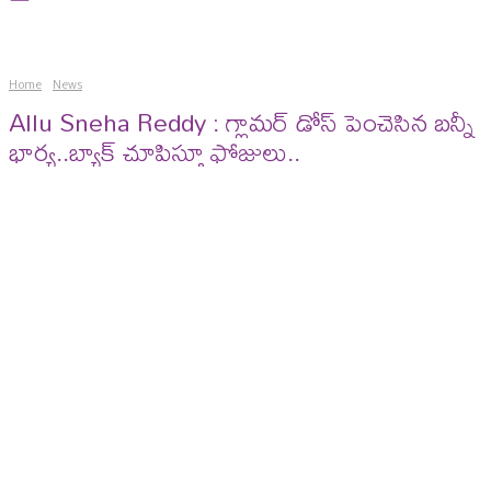
Home
News
Allu Sneha Reddy : గ్లామర్ డోస్ పెంచెసిన బన్నీ
భార్య..బ్యాక్ చూపిస్తూ ఫోజులు..