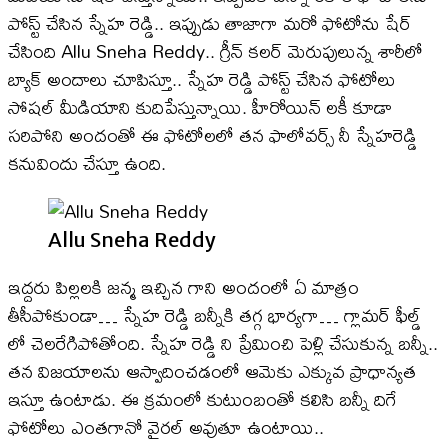
పోస్ట్ చేసిన స్నేహ రెడ్డి.. ఇప్పుడు తాజాగా మరో ఫోటోను షేర్
చేసింది Allu Sneha Reddy.. గ్రీన్ కలర్ మెరుపులున్న శారీలో
బ్యాక్ అందాలు చూపిస్తూ.. స్నేహ రెడ్డి పోస్ట్ చేసిన ఫోటోలు
సోషల్ మీడియాని కుదిపేస్తున్నాయి. హీరోయిన్ లకీ కూడా
సరిపోని అందంతో ఈ ఫోటోలలో తన ఫాలోవర్స్ నీ స్నేహరెడ్డి
కనువిందు చేస్తూ ఉంది.
Allu Sneha Reddy
ఇద్దరు పిల్లలకి జన్మ ఇచ్చిన గాని అందంలో ఏ మాత్రం
తీసీపోకుండా… స్నేహ రెడ్డి బన్నీకి తగ్గ భార్యగా… గ్లామర్ ఫీల్డ్
లో చెలరేగిపోతోంది. స్నేహ రెడ్డి ని ప్రేమించి పెళ్లి చేసుకున్న బన్నీ..
తన విజయాలను ఆస్వాదించడంలో ఆమెకు ఎక్కువ ప్రాధాన్యత
ఇస్తూ ఉంటాడు. ఈ క్రమంలో కుటుంబంతో కలిసి బన్నీ దిగే
ఫోటోలు ఎంతగానో వైరల్ అవుతూ ఉంటాయి..