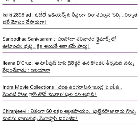
kalki 2898 ad : ఓటీటీ ఆడియన్స్ ని తీవ్రంగా నిరాశపర్చిన ‘కల్కి’..నిర్మాత
భలే మోసం చేసాడుగా!
Saripodhaa Sanivaaram : ‘సరిపోదా శనివారం’ క్లైమాక్స్ లో
ఊహించని ట్విస్ట్.. క్లిక్ అయితే ఆకాశమే హద్దు!
Ileana D’Cruz : ఆ టాలీవుడ్ టాప్ డైరెక్టర్ తన కోరికని తీర్చమని నన్ను
వేధించేవాడు : ఇలియానా
Indra Movie Collections : చరిత్ర తిరగరాసిన ‘ఇంద్ర’ రీ రిలీజ్..
మొదటి రోజు గ్రాస్ తోనే ‘మురారి’ ఫుల్ రన్ అవుట్!
Chiranjeevi : ఏకంగా 60 లక్షల ఆర్ధికసాయం.. పుట్టినరోజునాడు గొప్ప
మనసు చాటుకున్న మెగాస్టార్ చిరంజీవి!