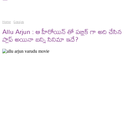
Home
Gossips
Allu Arjun : ఆ హీరోయిన్ తో పబ్లిక్ గా అది చేసిన
ప్లాప్ అయినా బన్ని సినిమా ఇదే?