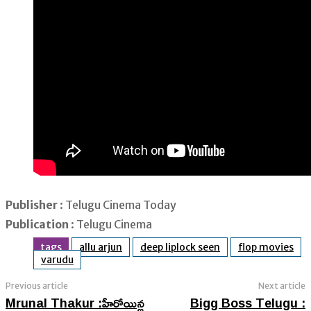
Publisher
: Telugu Cinema Today
Publication
: Telugu Cinema
tags
allu arjun
deep liplock seen
flop movies
varudu
Previous article
Next article
Mrunal Thakur :హీరోయిన్ల
Bigg Boss Telugu :