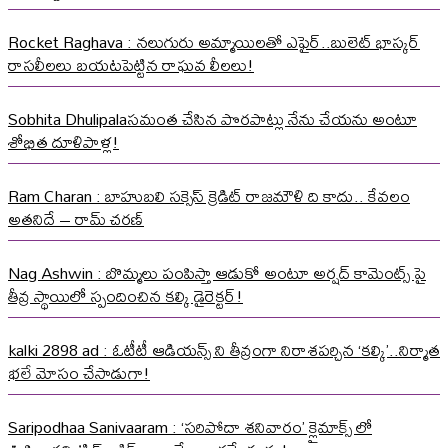
Rocket Raghava : నలుగురు అమ్మాయిలతో ఎఫైర్..బులెట్ భాస్కర్
రాసలీలలు బయటపెట్టిన రాఘవ లీలలు!
Sobhita Dhulipalaసమంత చేసిన పొరపాట్లు నేను చేయను అంటూ
శోభిత దూళిపాళ్ల!
Ram Charan : బాహుబలి సక్సెస్ క్రెడిట్ రాజమౌళి ది కాదు.. కేవలం
అతనిదే – రామ్ చరణ్
Nag Ashwin : బొమ్మలు పంపిస్తా ఆడుకో అంటూ అర్షద్ కామెంట్స్ పై
తీవ్ర స్థాయిలో స్పందించిన కల్కి డైరెక్టర్!
kalki 2898 ad : ఓటీటీ ఆడియన్స్ ని తీవ్రంగా నిరాశపర్చిన ‘కల్కి’..నిర్మాత
భలే మోసం చేసాడుగా!
Saripodhaa Sanivaaram : ‘సరిపోదా శనివారం’ క్లైమాక్స్ లో