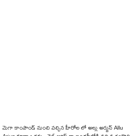
మెగా కాంపౌండ్ నుంచి వచ్చిన హీరోల లో అల్లు అర్జున్ Allu