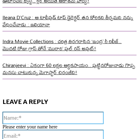
ఊహించని ట్విస్ట్.. క్లిక్ అయితే ఆకాశమే హద్దు!
Ileana D’Cruz : ఆ టాలీవుడ్ టాప్ డైరెక్టర్ తన కోరికని తీర్చమని నన్ను
వేధించేవాడు : ఇలియానా
Indra Movie Collections : చరిత్ర తిరగరాసిన ‘ఇంద్ర’ రీ రిలీజ్..
మొదటి రోజు గ్రాస్ తోనే ‘మురారి’ ఫుల్ రన్ అవుట్!
Chiranjeevi : ఏకంగా 60 లక్షల ఆర్ధికసాయం.. పుట్టినరోజునాడు గొప్ప
మనసు చాటుకున్న మెగాస్టార్ చిరంజీవి!
LEAVE A REPLY
Name:*
Please enter your name here
Email:*