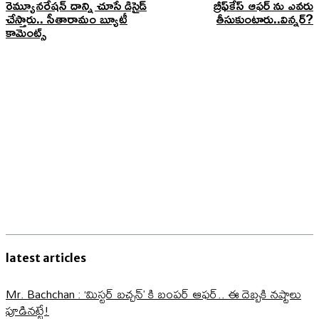
రెమ్యూనరేషన్ దాన్ని చూసే డిసైడ్
బ్రీఫ్‌కేస్ ఆఫర్ ను ఎవరు
చేస్తారు.. సీతారామం బ్యూటీ
తీసుకుంటారు..విన్నర్?
కామెంట్స్
latest articles
Mr. Bachchan : ‘మిస్టర్ బచ్చన్’ కి బంపర్ ఆఫర్.. ఈ దెబ్బకి నష్టాలు
పూడినట్టే!