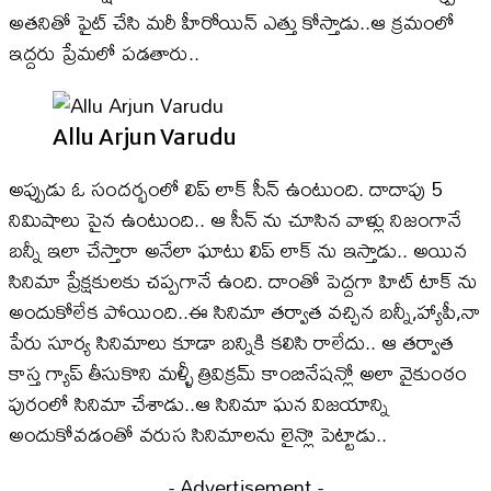
అతనితో ఫైట్ చేసి మరీ హీరోయిన్ ఎత్తు కోస్తాడు..ఆ క్రమంలో
ఇద్దరు ప్రేమలో పడతారు..
Allu Arjun Varudu
అప్పుడు ఓ సందర్భంలో లిప్ లాక్ సీన్ ఉంటుంది. దాదాపు 5
నిమిషాలు పైన ఉంటుంది.. ఆ సీన్ ను చూసిన వాళ్లు నిజంగానే
బన్నీ ఇలా చేస్తారా అనేలా ఘాటు లిప్ లాక్ ను ఇస్తాడు.. అయిన
సినిమా ప్రేక్షకులకు చప్పగానే ఉంది. దాంతో పెద్దగా హిట్ టాక్ ను
అందుకోలేక పోయింది..ఈ సినిమా తర్వాత వచ్చిన బన్నీ,హ్యాపీ,నా
పేరు సూర్య సినిమాలు కూడా బన్నికి కలిసి రాలేదు.. ఆ తర్వాత
కాస్త గ్యాప్ తీసుకొని మళ్ళీ త్రివిక్రమ్ కాంబినేషన్లో అలా వైకుంఠం
పురంలో సినిమా చేశాడు..ఆ సినిమా ఘన విజయాన్ని
అందుకోవడంతో వరుస సినిమాలను లైన్లొ పెట్టాడు..
- Advertisement -