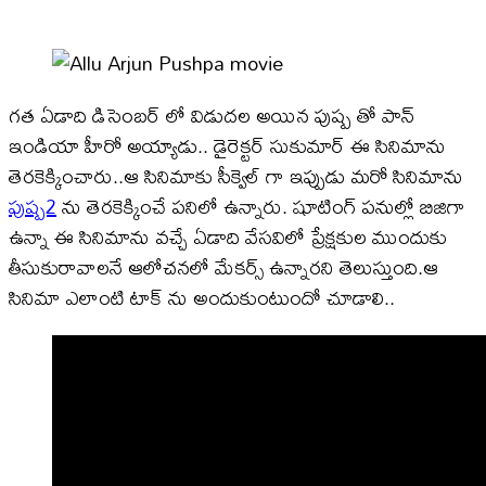
గత ఏడాది డిసెంబర్ లో విడుదల అయిన పుష్ప తో పాన్
ఇండియా హీరో అయ్యాడు.. డైరెక్టర్ సుకుమార్ ఈ సినిమాను
తెరకెక్కించారు..ఆ సినిమాకు సీక్వెల్ గా ఇప్పుడు మరో సినిమాను
పుష్ప2
ను తెరకెక్కించే పనిలో ఉన్నారు. షూటింగ్ పనుల్లో బిజిగా
ఉన్నా ఈ సినిమాను వచ్చే ఏడాది వేసవిలో ప్రేక్షకుల ముందుకు
తీసుకురావాలనే ఆలోచనలో మేకర్స్ ఉన్నారని తెలుస్తుంది.ఆ
సినిమా ఎలాంటి టాక్ ను అందుకుంటుందో చూడాలి..