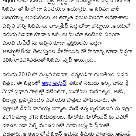
Arjun కూడా ఒకరు.. చైల్డ్ ఆర్టిస్ట్ గా ఇండస్ట్రీలోకి వచ్చిన గంగొత్రి
సినిమా తో హీరో గా పరిచయం అయ్యాడు. ఆ సినిమా భారీ
విజయాన్ని అందుకుంది..ఆ తర్వాత వరుస సినిమా అవకాశాలు
వచ్చిన కొన్ని సినిమాలు బాక్సాఫీస్ వద్ద బోల్తా కొట్టాయి..అందులో
వరుడు సినిమా కూడా ఒకటి..ఈ సినిమా కంటెంట్ పరంగా
మంచి మెసేజ్ ను ఇచ్చిన కూడా ప్రేక్షకులను పెద్దగా
ఆకట్టుకోలేదని తెలుస్తుంది..హీరోయిన్ తో రొమాన్స్ కూడా పెద్దగా
కలిసి రాకపోవడంతో సినిమా ప్లాప్ అయ్యింది..
వరుడు 2010 లో వచ్చిన సినిమా. దర్శకుడిగా గుణశేఖర్ పదవ
చిత్రం. ఈ చిత్రంలో
అల్లు అర్జున్
, తమిళ నటుడు ఆర్య, భాను శ్రీ
మెహ్రా ప్రధాన పాత్రల్లో నటించగా, సుహాసిని మణిరత్నం, ఆశిష్
విద్యార్థి, బ్రహ్మానందం సహాయక పాత్రలు పోషించారు. ఈ
చిత్రానికి డీవీవీ దానయ్య నిర్మాత. మణి శర్మ స్వరపరిచిన ఈ చిత్రం
2010 మార్చి 31న విడుదలైంది.. హీరోకు, హీరోయిన్ కు ఎవరో
చూడకుండా పెళ్ళి మండపంలో చూసి అప్పుడే ప్రేమలో
పడతారు.ఆ క్షణం లోనే విలన్ ఆమెను తీసుకు పోతాడు..అప్పుడే