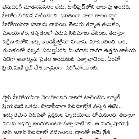
వెనుదిరిగి చూడనవసరం లేదు. టాలీవుడ్‌లోని దాదాపు అందరు
హీరోల సరసన నటించింది. ఫలితంగా చాలా కాలం స్టార్
హీరోయిన్‌గా హవాను చాటింది. తెలుగు తర్వాత తమిళం,
మలయాళం, కన్నడంలో వరుస సినిమాలు చేసింది. తద్వారా
దక్షిణాదిలోని అన్ని ఇండస్ట్రీల్లోనూ హవాను చూపించింది. ఇక,
తమిళంలో వచ్చిన ‘పరుత్తివీరన్’ సినిమాకు గానూ ఉత్తమ జాతీయ
నటిగా అవార్డును సైతం అందుకుని సత్తా చాటింది. దీంతో
ప్రియమణి క్రేజ్ దేశ వ్యాప్తంగా పెరిగిపోయింది.
స్టార్ హీరోయిన్‌గా వెలుగొందిన వారిలో టాలెంటెడ్ బ్యూటీ
ప్రియమణి ఒకరు. సాదాసీదాగా సినిమాల్లోకి వచ్చిన ఈమె..
అద్భుతమైన నటనతో ప్రేక్షకుల హృదయాలు దోచుకుంది. తద్వారా
వరుస ఆఫర్లు అందుకుంటూ సత్తా చాటింది. ఆ మధ్య షారూఖ్
ఖాన్ జవాన్ సినిమాలో నటించింది. దాంతో ఆమె క్రేజ్