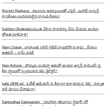
Rocket Raghava : నలుగురు అమ్మాయిలతో ఎఫైర్..బులెట్ భాస్కర్
రాసలీలలు బయటపెట్టిన రాఘవ లీలలు!
Sobhita Dhulipalaసమంత చేసిన పొరపాట్లు నేను చేయను అంటూ
శోభిత దూళిపాళ్ల!
Ram Charan : బాహుబలి సక్సెస్ క్రెడిట్ రాజమౌళి ది కాదు.. కేవలం
అతనిదే – రామ్ చరణ్
Nag Ashwin : బొమ్మలు పంపిస్తా ఆడుకో అంటూ అర్షద్ కామెంట్స్ పై
తీవ్ర స్థాయిలో స్పందించిన కల్కి డైరెక్టర్!
kalki 2898 ad : ఓటీటీ ఆడియన్స్ ని తీవ్రంగా నిరాశపర్చిన ‘కల్కి’..నిర్మాత
భలే మోసం చేసాడుగా!
Saripodhaa Sanivaaram : ‘సరిపోదా శనివారం’ క్లైమాక్స్ లో