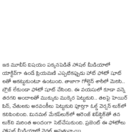
ఇక మూవీస్ విషయం పక్కనపెడితే సోషల్ మీడియాలో
యాక్టివ్‌గా ఉండే ప్రియమణి ఎప్పటికప్పుడు హాట్ ఫోటో షూట్
లతో ఆకట్టుకుంటూ ఉంటుంది. తాజాగా గోల్డెన్ శారీలో మెరిసి..
బ్లౌజ్​ లేకుండా ఫోటో షూట్ చేసింది. ఈ వయసులో కూడా వన్నె
తరగని అందాలతో ముక్కుకు ముక్కెర పెట్టుకుని.. తలపై హెయిర్
పిన్, చేతులకు అరవంకీలు పెట్టుకుని పూర్తిగా ఓల్డ్​ వెర్షన్ లుక్‌లో
కనిపించింది. మినమల్ మేకప్​లుక్‌లో ఆరెంజ్ లిప్‌స్టిక్​తో తన
లుక్​ని మరింత అందంగా సెట్​చేసుకుంది. ప్రజెంట్ ఈ ఫోటోలు
సోషల్ మీడియాలో వైరల్ అవుతున్నాయి.