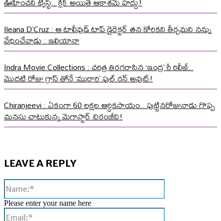
ఊహించని ట్విస్ట్.. క్లిక్ అయితే ఆకాశమే హద్దు!
Ileana D’Cruz : ఆ టాలీవుడ్ టాప్ డైరెక్టర్ తన కోరికని తీర్చమని నన్ను
వేధించేవాడు : ఇలియానా
Indra Movie Collections : చరిత్ర తిరగరాసిన ‘ఇంద్ర’ రీ రిలీజ్..
మొదటి రోజు గ్రాస్ తోనే ‘మురారి’ ఫుల్ రన్ అవుట్!
Chiranjeevi : ఏకంగా 60 లక్షల ఆర్ధికసాయం.. పుట్టినరోజునాడు గొప్ప
మనసు చాటుకున్న మెగాస్టార్ చిరంజీవి!
LEAVE A REPLY
Name:*
Please enter your name here
Email:*