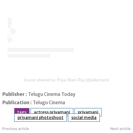
A post shared by Priya Mani Raj (@pillumani)
Publisher
: Telugu Cinema Today
Publication
: Telugu Cinema
tags
actress priyamani
priyamani
priyamani photoshoot
social media
Previous article
Next article