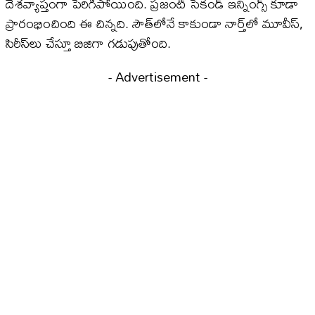
దేశవ్యాప్తంగా పెరిగిపోయింది. ప్రజంట్ సెకండ్ ఇన్నింగ్స్ కూడా
ప్రారంభించింది ఈ చిన్నది. సౌత్‌లోనే కాకుండా నార్త్‌లో మూవీస్,
సిరీస్‌లు చేస్తూ బిజిగా గడుపుతోంది.
- Advertisement -