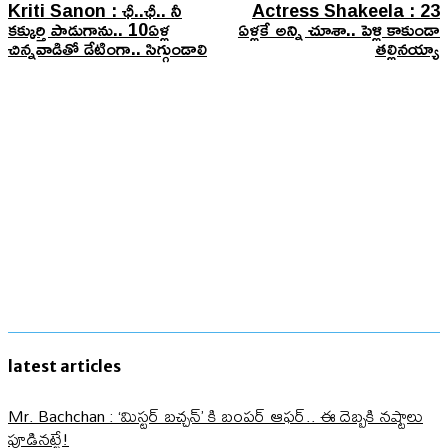
Kriti Sanon : ఛీ..ఛీ.. నీ
Actress Shakeela : 23
కక్కుర్తి పాడుగాను.. 10ఏళ్ల
ఏళ్లకే అన్ని చూశా.. పెళ్లి కాకుండా
చిన్నవాడితో డేటింగా.. సిగ్గుండాలి
తల్లినయ్యా
latest articles
Mr. Bachchan : ‘మిస్టర్ బచ్చన్’ కి బంపర్ ఆఫర్.. ఈ దెబ్బకి నష్టాలు
పూడినట్టే!