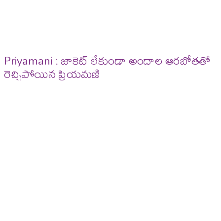
Priyamani : జాకెట్ లేకుండా అందాల ఆరబోతతో
రెచ్చిపోయిన ప్రియమణి