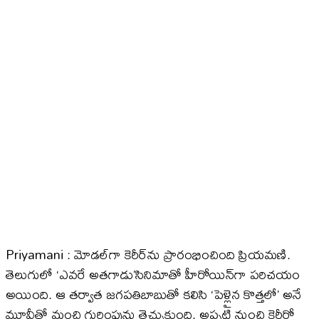
Priyamani : మోడల్‌గా కెరీర్‌ను ప్రారంభించింది ప్రియమణి.
తెలుగులో ‘ఎవరే అతగాడు’సినిమాతో హీరోయిన్‌గా పరిచయం
అయింది. ఆ తర్వాత జగపతిబాబుతో కలిసి ‘పెళ్లైన కొత్తలో’ అనే
మూవీతో మంచి గుర్తింపును తెచ్చుకుంది. అప్పటి నుంచి కెరీర్లో