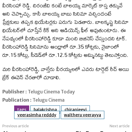
వీరసింహా రెడ్డి. చిరంజీవి కంటే బాలయ్య మార్కెట్ కాస్త తక్కువే
అని చెప్పొచ్చు. కానీ బాలయ్య బాబు సినిమా వచ్చిందంటే
ప్రేక్షకులు తప్పక థియేటర్లకు పరుగు పెడతారు. బాలకృష్ణ సినిమా
థియేటర్​లో చూస్తేనే కిక్ అని ఆడియెన్స్ ఫీల్ అవుతుంటారు. ఈ
నేపథ్యంలో వీరసింహారెడ్డి కూడా మంచి బిజినెస్ చేస్తుందని టాక్.
వీరసింహారెడ్డి సినిమాను ఆంధ్రాలో రూ.35 కోట్లకు, నైజాంలో
రూ.15 కోట్లు, సీడెడ్‌లో రూ.12.5 కోట్లకు అమ్మినట్టు తెలుస్తోంది.
మరి వీరసింహారెడ్డి, వాల్తేరు వీరయ్యలలో ఎవరు టార్గెట్ రీచ్ అయి
బ్రేక్ ఈవెన్ చేరతారో చూడాలి.
Publisher
: Telugu Cinema Today
Publication
: Telugu Cinema
tags
balakrishna
chiranjeevi
veerasimha redddy
waltheru veerayya
Previous article
Next article