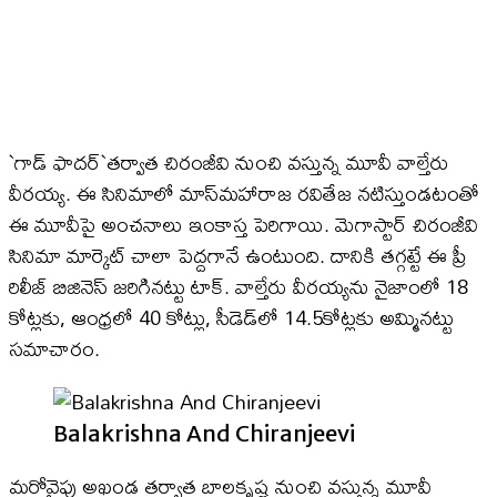
`గాడ్ ఫాద‌ర్‌`తర్వాత చిరంజీవి నుంచి వస్తున్న మూవీ వాల్తేరు
వీరయ్య. ఈ సినిమాలో మాస్​మహారాజ రవితేజ నటిస్తుండటంతో
ఈ మూవీపై అంచనాలు ఇంకాస్త పెరిగాయి. మెగాస్టార్ చిరంజీవి
సినిమా మార్కెట్ చాలా పెద్దగానే ఉంటుంది. దానికి తగ్గట్టే ఈ ప్రీ
రిలీజ్ బిజినెస్ జరిగినట్టు టాక్. వాల్తేరు వీరయ్యను నైజాంలో 18
కోట్లకు, ఆంధ్రలో 40 కోట్లు, సీడెడ్‌లో 14.5కోట్లకు అమ్మినట్టు
సమాచారం.
Balakrishna And Chiranjeevi
మరోవైపు అఖండ తర్వాత బాలకృష్ణ నుంచి వస్తున్న మూవీ