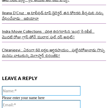
Ileana D’Cruz : ఆ టాలీవుడ్ టాప్ డైరెక్టర్ తన కోరికని తీర్చమని నన్ను
వేధించేవాడు : ఇలియానా
Indra Movie Collections : చరిత్ర తిరగరాసిన ‘ఇంద్ర’ రీ రిలీజ్..
మొదటి రోజు గ్రాస్ తోనే ‘మురారి’ ఫుల్ రన్ అవుట్!
Chiranjeevi : ఏకంగా 60 లక్షల ఆర్ధికసాయం.. పుట్టినరోజునాడు గొప్ప
మనసు చాటుకున్న మెగాస్టార్ చిరంజీవి!
LEAVE A REPLY
Name:*
Please enter your name here
Email:*