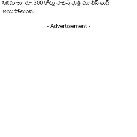
సినిమాలూ రూ.300 కోట్లు సాధిస్తే మైత్రీ మూవీస్​ ఖుష్
అయిపోతుంది.
- Advertisement -