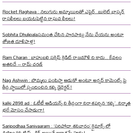
Rocket Raghava : నలుగురు అమ్మాయిలతో ఎఫైర్..బులెట్ భాస్కర్
రాసలీలలు బయటపెట్టిన రాఘవ లీలలు!
Sobhita Dhulipalaసమంత చేసిన పొరపాట్లు నేను చేయను అంటూ
శోభిత దూళిపాళ్ల!
Ram Charan : బాహుబలి సక్సెస్ క్రెడిట్ రాజమౌళి ది కాదు.. కేవలం
అతనిదే – రామ్ చరణ్
Nag Ashwin : బొమ్మలు పంపిస్తా ఆడుకో అంటూ అర్షద్ కామెంట్స్ పై
తీవ్ర స్థాయిలో స్పందించిన కల్కి డైరెక్టర్!
kalki 2898 ad : ఓటీటీ ఆడియన్స్ ని తీవ్రంగా నిరాశపర్చిన ‘కల్కి’..నిర్మాత
భలే మోసం చేసాడుగా!
Saripodhaa Sanivaaram : ‘సరిపోదా శనివారం’ క్లైమాక్స్ లో
ఊహించని ట్విస్ట్.. క్లిక్ అయితే ఆకాశమే హద్దు!