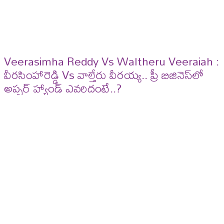
Veerasimha Reddy Vs Waltheru Veeraiah :
వీరసింహారెడ్డి Vs వాల్తేరు వీరయ్య.. ప్రీ బిజినెస్​లో
అప్పర్ హ్యాండ్ ఎవరిదంటే..?