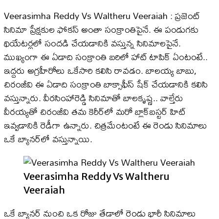
Veerasimha Reddy Vs Waltheru Veeraiah : ప్రజెంట్
సినిమా ప్రేక్షకుల ఫోకస్ అంతా సంక్రాంతిపైనే. ఈ పండుగకు
థియేటర్లలో సందడి చేయడానికి వస్తున్న సినిమాలపైనే.
ముఖ్యంగా ఈ ఏడాది సంక్రాంతి బరిలో హాట్ టాపిక్ ఏంటంటే..
ఇద్దరు అగ్రహీరోలు ఒకేసారి కలిసి రావడం. బాలయ్య బాబు,
చిరంజీవి ఈ ఏడాది సంక్రాంతి బాక్సాఫీస్ షేక్ చేయడానికి కలిసి
వస్తున్నారు. వీరసింహారెడ్డి సినిమాతో బాలకృష్ణ.. వాల్తేరు
వీరయ్యతో చిరంజీవి తమ కెరీర్​లో మరో బ్లాక్​బస్టర్ హిట్
ఇవ్వడానికి రెడీగా ఉన్నారు. చిత్రమేంటంటే ఈ రెండు సినిమాలు
ఒకే బ్యానర్​లో వస్తున్నాయి.
Veerasimha Reddy Vs Waltheru
Veeraiah
ఒకే బ్యానర్ నుంచి ఒక రోజు తేడాలో రెండు భారీ సినిమాలు