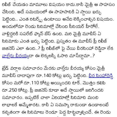
రిలీజ్ చేయడం మామూలు విషయం కాదు.కానీ మైత్రీ ఆ సాహసం
చేసింది. అదే సమయంలో ఈ సాహసానికి ఏ స్దాయి ఖర్చు
పెట్టింది.. ఎంత రిటర్న్స్ ఉంటాయి అనేది లెక్కించాల్సిన విషయం.
అందులోనూ రెండు సినిమాల్లో చేసింది సీనియర్ హీరోలే.
వాళ్లిద్దరికి సపరేట్ ఫ్యాన్ బేస్ ఉంది. మరి మైత్రీ మూవీస్ ఏ
సినిమాకు ఎంత ఖర్చు పెట్టింది. ప్రస్తుతం ఈ మూవీస్ ప్రీ రిలీజ్
బిజినెస్ ఎలా ఉంది..? ప్రీ రిలీజ్​లో పై చేయి వీరసింహా రెడ్డిదా లేక
వాల్తేరు వీరయ్య
దా ఈ లెక్కలన్నీ ఓసారి చూసేద్దామా..?
ట్రేడ్ వర్గాల సమాచారం మేరకు వాల్తేరు వీర‌య్య కోసం మైత్రీ
మూవీస్ దాదాపుగా రూ.140 కోట్లు ఖ‌ర్చు పెట్టింది.
వీర సింహారెడ్డి
కోసం మ‌రో రూ.110 కోట్లు అయ్యింద‌ని టాక్. మొత్తం క‌లిపి
రూ.250 కోట్లు. ప్రీ బిజినెస్ కూడా అదే స్దాయిలో జరిగిందని
సమాచారం. ఇప్పటికే చాలా ఏరియాల్లో సినిమాని మంచి
లాభాలకే అమ్మేశారట. కానీ ఏ సమస్యా రాకుండా ఉండాలంటే
కచ్చితంగా ఈ సినిమాలు రెండూ పెద్ద హిట్ట‌వ్వాల్సిందే. ఈ రెండు