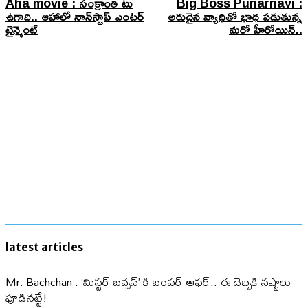
Aha movie : సంక్రాంతి టు
Big Boss Punarnavi :
ఉగాది.. ఆహాలో నాన్​స్టాప్ ఎంటర్​
అరుదైన వ్యాధితో భాధ పడుతున్న
టైన్మెంట్​
మరో హీరోయిన్..
latest articles
Mr. Bachchan : ‘మిస్టర్ బచ్చన్’ కి బంపర్ ఆఫర్.. ఈ దెబ్బకి నష్టాలు
పూడినట్టే!