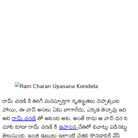
రామ్ చరణ్ కి తిరిగి మనస్ఫూర్తిగా కృతఙ్ఞతలు చెప్పాల్సింది
పోయి, ఈ వాచ్ అసలు ఏమి బాగాలేదు, ఎక్కడ తెచ్చావు ఇది
అని
రామ్ చరణ్
తో అనింది అట. అంతే కాదు ఆ వాచ్ ధర ని
చూసి కూడా రామ్ చరణ్ కి
ఉపాసన
చేతిలో చివాట్లు పడినట్టు
తెలుస్తుంది. ఇంత డబ్బులు ఇలాంటి చెత్తని కొనడానికి వేస్ట్