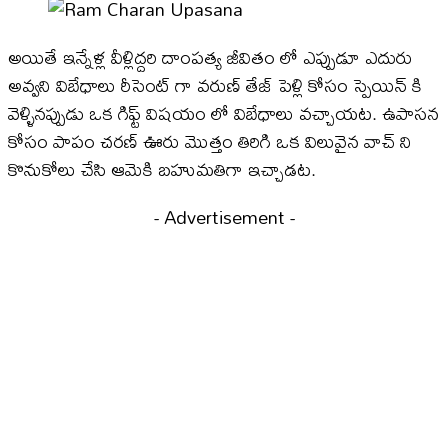
అయితే ఇన్నేళ్ల వీళ్లిద్దరి దాంపత్య జీవితం లో ఎప్పుడూ ఎదురు
అవ్వని విబేధాలు రీసెంట్ గా వరుణ్ తేజ్ పెళ్లి కోసం స్పెయిన్ కి
వెళ్ళినప్పుడు ఒక గిఫ్ట్ విషయం లో విబేధాలు వచ్చాయట. ఉపాసన
కోసం పాపం చరణ్ ఊరు మొత్తం తిరిగి ఒక విలువైన వాచ్ ని
కొనుకోలు చేసి ఆమెకి బహుమతిగా ఇచ్చాడట.
- Advertisement -