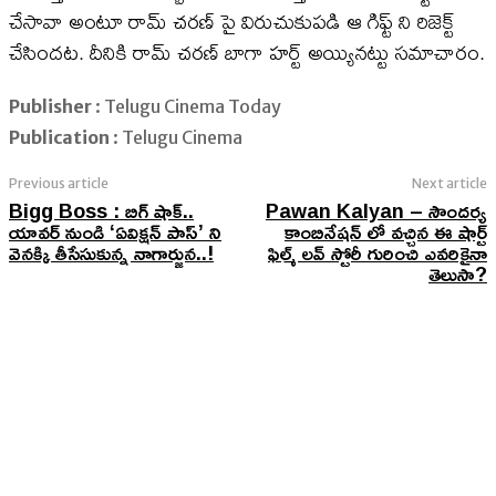
చేసావా అంటూ రామ్ చరణ్ పై విరుచుకుపడి ఆ గిఫ్ట్ ని రిజెక్ట్
చేసిందట. దీనికి రామ్ చరణ్ బాగా హర్ట్ అయ్యినట్టు సమాచారం.
Publisher
: Telugu Cinema Today
Publication
: Telugu Cinema
Previous article
Next article
Bigg Boss : బిగ్ షాక్..
Pawan Kalyan – సౌందర్య
యావర్ నుండి ‘ఏవిక్షన్ పాస్’ ని
కాంబినేషన్ లో వచ్చిన ఈ షార్ట్
వెనక్కి తీసేసుకున్న నాగార్జున..!
ఫిల్మ్ లవ్ స్టోరీ గురించి ఎవరికైనా
తెలుసా?