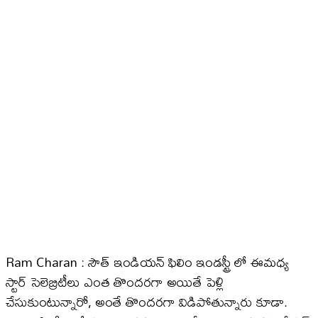
Ram Charan : సౌత్ ఇండియన్ ఫిలిం ఇండస్ట్రీ లో ఈమధ్య
స్టార్ సెలెబ్రిటీలు ఎంత తొందరగా అయితే పెళ్లి
చేసుకుంటున్నారో, అంతే తొందరగా విడిపోతున్నారు కూడా.