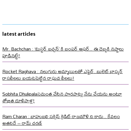
latest articles
Mr. Bachchan : ‘మిస్టర్ బచ్చన్’ కి బంపర్ ఆఫర్.. ఈ దెబ్బకి నష్టాలు
పూడినట్టే!
Rocket Raghava : నలుగురు అమ్మాయిలతో ఎఫైర్..బులెట్ భాస్కర్
రాసలీలలు బయటపెట్టిన రాఘవ లీలలు!
Sobhita Dhulipalaసమంత చేసిన పొరపాట్లు నేను చేయను అంటూ
శోభిత దూళిపాళ్ల!
Ram Charan : బాహుబలి సక్సెస్ క్రెడిట్ రాజమౌళి ది కాదు.. కేవలం
అతనిదే – రామ్ చరణ్