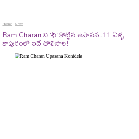
Home
News
Ram Charan ని ‘ఛీ’ కొట్టిన ఉపాసన..11 ఏళ్ళ
కాపురంలో ఇదే తొలిసారి!