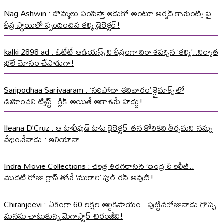
Nag Ashwin : బొమ్మలు పంపిస్తా ఆడుకో అంటూ అర్షద్ కామెంట్స్ పై
తీవ్ర స్థాయిలో స్పందించిన కల్కి డైరెక్టర్!
kalki 2898 ad : ఓటీటీ ఆడియన్స్ ని తీవ్రంగా నిరాశపర్చిన ‘కల్కి’..నిర్మాత
భలే మోసం చేసాడుగా!
Saripodhaa Sanivaaram : ‘సరిపోదా శనివారం’ క్లైమాక్స్ లో
ఊహించని ట్విస్ట్.. క్లిక్ అయితే ఆకాశమే హద్దు!
Ileana D’Cruz : ఆ టాలీవుడ్ టాప్ డైరెక్టర్ తన కోరికని తీర్చమని నన్ను
వేధించేవాడు : ఇలియానా
Indra Movie Collections : చరిత్ర తిరగరాసిన ‘ఇంద్ర’ రీ రిలీజ్..
మొదటి రోజు గ్రాస్ తోనే ‘మురారి’ ఫుల్ రన్ అవుట్!
Chiranjeevi : ఏకంగా 60 లక్షల ఆర్ధికసాయం.. పుట్టినరోజునాడు గొప్ప
మనసు చాటుకున్న మెగాస్టార్ చిరంజీవి!