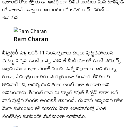
ఇలాంటి రోజుల్లో కూడా ఆదర్శంగా నిలిచే జంటలు మన టాలీవుడ్
లో చాలానే ఉన్నాయి. ఆ జంటలలో ఒకటి రామ్ చరణ్ –
ఉపాసన.
Ram Charan
వీళ్లిద్దరికీ పెళ్లి జరిగి 11 సంవత్సరాలు పిల్లలు పుట్టకపోయిన,
చుట్టూ పక్కన ఉండేవాళ్ళు, సోషల్ మీడియా లో ఉండే నెటిజెన్స్,
అభిమానులు ఇలా ఎంతో మంది ఎన్నో విధాలుగా అనుకున్నా
కూడా, ఏమాత్రం ఖాతరు చెయ్యకుండా సంసార జీవితం ని
కొనసాగించి, ఆదర్శ దంపతులు అంటే ఇలా ఉండాలి అని
అనిపించారు. రీసెంట్ గానే ఈ క్యూట్ కపుల్ కి ‘క్లిన్ కారా’ అనే
పాప పుట్టిన సంగతి అందరికీ తెలిసిందే. ఈ పాప జన్మించిన రోజు
మెగా కుటుంబం లో మరియు మెగా అభిమానుల్లో ఎంత
సంతోషం కురిసిందో మనమంతా చూసాము.