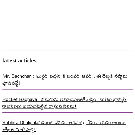
latest articles
Mr. Bachchan : ‘మిస్టర్ బచ్చన్’ కి బంపర్ ఆఫర్.. ఈ దెబ్బకి నష్టాలు
పూడినట్టే!
Rocket Raghava : నలుగురు అమ్మాయిలతో ఎఫైర్..బులెట్ భాస్కర్
రాసలీలలు బయటపెట్టిన రాఘవ లీలలు!
Sobhita Dhulipalaసమంత చేసిన పొరపాట్లు నేను చేయను అంటూ
శోభిత దూళిపాళ్ల!