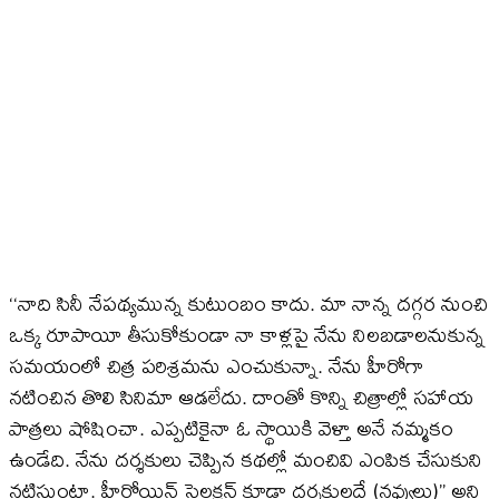
‘‘నాది సినీ నేపథ్యమున్న కుటుంబం కాదు. మా నాన్న దగ్గర నుంచి
ఒక్క రూపాయీ తీసుకోకుండా నా కాళ్లపై నేను నిలబడాలనుకున్న
సమయంలో చిత్ర పరిశ్రమను ఎంచుకున్నా. నేను హీరోగా
నటించిన తొలి సినిమా ఆడలేదు. దాంతో కొన్ని చిత్రాల్లో సహాయ
పాత్రలు షోషించా. ఎప్పటికైనా ఓ స్థాయికి వెళ్తా అనే నమ్మకం
ఉండేది. నేను దర్శకులు చెప్పిన కథల్లో మంచివి ఎంపిక చేసుకుని
నటిస్తుంటా. హీరోయిన్‌ సెలక్షన్‌ కూడా దర్శకులదే (నవ్వులు)’’ అని