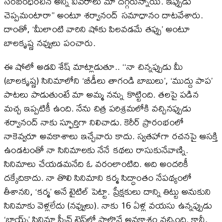
సంబంధించిన అన్ని వివరాలు మా దగ్గరున్నాయి. ఇప్పుడు
చెప్పమంటారా’’ అంటూ శర్వానంద్‌ సమాధానం దాటవేశారు.
దాంతో, ‘మీలాంటి వారిని షోకు పిలవడమే తప్పు’ అంటూ
బాలకృష్ణ నవ్వులు పంచారు.
ఈ షోలో అడవి శేష్ మాట్లాడుతూ.. ‘‘నా చిన్నప్పుడు మీ
(బాలకృష్ణ) సినిమాలోని ‘బీడీలు తాగండి బాబులు’, ‘ముద్దు పాప’
పాటలు పాడుతుంటే మా అమ్మ నన్ను కొట్టింది. తలపై పడిన
మచ్చ ఇప్పటికీ ఉంది. నేను చిత్ర పరిశ్రమలోకి వచ్చినప్పుడు
శర్వానంద్‌ నాకు స్ఫూర్తిగా నిలిచాడు. కెరీర్‌ ప్రారంభంలో
నాకెవ్వరూ అవకాశాలు ఇచ్చేవారు కాదు. స్వతహాగా రచనపై ఆసక్తి
ఉండటంతో నా సినిమాలకు నేనే కథలు రాసుకునేవాణ్ని.
సినిమాలు చేయడమనేది ఓ వరంలాంటిది. అది అందరికీ
దక్కేదికాదు. నా తొలి సినిమాని కర్మ సిద్ధాంతం నేపథ్యంలో
తీశానని, ‘కర్మ’ అనే టైటిల్‌ పెట్టా. ప్రేక్షకులు దాన్ని తిట్టు అనుకుని
సినిమాకు వెళ్లలేదు (నవ్వులు). నాకు 16 ఏళ్ల వయసు ఉన్నప్పుడు
‘బాయ్స్‌’ సినిమా స్క్రీన్‌ టెస్ట్‌లో పాల్గొనే అవకాశం వచ్చింది. కానీ,