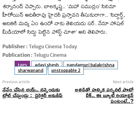
శర్వానంద్‌ చెప్పారు. బాలకృష్ణ.. ‘మహా సముద్రం’ సినిమా
హీరోయిన్‌ అదితీరావు హైదరీ ప్రస్తావన తీసుకురాగా.. ‘సిద్ధార్థ్‌,
అదితికి మధ్య ఏం ఉందో నాకు తెలియదు సర్‌. నేనూ సోషల్‌
మీడియాలో సిద్ధు పెట్టిన పోస్ట్‌ చూశా’ అని తెలిపారు.
Publisher
: Telugu Cinema Today
Publication
: Telugu Cinema
tags
adavi shesh
nandamuri balakrishna
sharwanand
unstoppable 2
Previous article
Next article
నేనేం చేసిన భయ్.. నన్నెందుకు
అతడితో హన్సిక పర్సనల్ ఫొటో
ట్రోల్ చేస్తుండ్రు : డైరెక్టర్ అనుదీప్
లీక్.. ఈ బ్యూటీ రియాక్షన్
ఏంటంటే..?