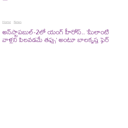
Home
News
అన్​స్టాపబుల్-2లో యంగ్​ హీరోస్.. ‘మీలాంటి
వాళ్లని పిలవడమే తప్పు’ అంటూ బాలకృష్ణ ఫైర్