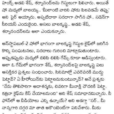
హంక్స్ అడవి శేష్, శర్వానంద్​లను గెస్టులుగా పిలిచారు. అయితే
షో మధ్యలో బాలయ్య.. ‘మీలాంటి వారిని షోకు పిలవడమే తప్పు’
అని ఫైర్ అయ్యారు. అప్పటిదాకా సరదాగా సాగిన షో.. సడెన్​గా
సీరియస్ ఎందుకైంది. అసలు బాలకృష్ణ.. అడవి శేష్,
శర్వానందన్​లను అలా ఎందుకన్నారు.
అన్​స్టాపబుల్-2 షోలో భాగంగా బాలకృష్ణ గెస్టుల లైఫ్​లో జరిగిన
కొన్ని సంఘటనలు, సరదాలు గురించి మాట్లాడుతుంటారు.
అప్పుడప్పుడు మధ్యలో చిలిపి చిలిపి గేమ్స్ కూడా ఆడిస్తుంటారు.
అలా ఓ గేమ్‌లో భాగంగా శేష్‌, శర్వానంద్‌లపై బాలకృష్ణ పలు
ఆసక్తికర ప్రశ్నలు సంధించారు. సినిమాల్లో ఎవరెవరకి ముద్దు
పెట్టావ్‌? ఏ హీరోయిన్‌కు పెట్టాలనుకుంటున్నావ్‌? అనే ప్రశ్నకు
‘‘నేను తొలిసారిగా అదాశర్మకు, చివరిగా మీనాక్షి చౌదరికి పెట్టా.
కత్రినా కైఫ్‌ను కిస్‌ చేయాలనుంది’’ అని శేష్‌ సమాధానమిచ్చారు. నీ
ఫోన్‌లో ఆ వీడియోలు ఎన్ని ఉన్నాయ్‌? అని అడగ్గా ‘‘సర్‌.. మీ
నాన్నగారి దగ్గర మా తాత అకౌంటెంట్‌గా పనిచేశారు. మీకు