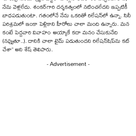
నేను వెళ్లలేదు. శంకర్‌గారి దర్శకత్వంలో నటించలేదని ఇప్పటికీ
బాధపడుతుంటా. గతంలోనే నేను ఒకరితో రిలేషన్‌లో ఉన్నా. సినీ
పరిశ్రమలో ఇంకా పెళ్లికాని హీరోలు చాలా మంది ఉన్నారు. మన
కంటే పెద్దవారి వివాహం అయ్యాకే కదా మనం చేసుకునేది
(నవ్వుతూ..). దానికి చాలా టైమ్‌ పడుతుందని రిలేషన్‌షిప్‌ను కట్‌
చేశా’’ అని శేష్‌ తెలిపారు.
- Advertisement -