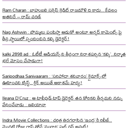
Ram Charan : బాహుబలి సక్సెస్ క్రెడిట్ రాజమౌళి ది కాదు.. కేవలం
అతనిదే – రామ్ చరణ్
Nag Ashwin : బొమ్మలు పంపిస్తా ఆడుకో అంటూ అర్షద్ కామెంట్స్ పై
తీవ్ర స్థాయిలో స్పందించిన కల్కి డైరెక్టర్!
kalki 2898 ad : ఓటీటీ ఆడియన్స్ ని తీవ్రంగా నిరాశపర్చిన ‘కల్కి’..నిర్మాత
భలే మోసం చేసాడుగా!
Saripodhaa Sanivaaram : ‘సరిపోదా శనివారం’ క్లైమాక్స్ లో
ఊహించని ట్విస్ట్.. క్లిక్ అయితే ఆకాశమే హద్దు!
Ileana D’Cruz : ఆ టాలీవుడ్ టాప్ డైరెక్టర్ తన కోరికని తీర్చమని నన్ను
వేధించేవాడు : ఇలియానా
Indra Movie Collections : చరిత్ర తిరగరాసిన ‘ఇంద్ర’ రీ రిలీజ్..
మొదటి రోజు గ్రాస్ తోనే ‘మురారి’ ఫుల్ రన్ అవుట్!