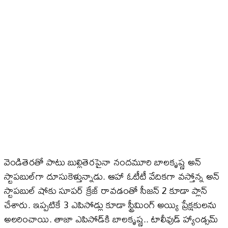
వెండితెరతో పాటు బుల్లితెరపైనా నందమూరి బాలకృష్ణ అన్​
స్టాపబుల్​గా దూసుకెళ్తున్నాడు. ఆహా ఓటీటీ వేదికగా వస్తోన్న అన్​
స్టాపబుల్​ షోకు సూపర్ క్రేజ్ రావడంతో సీజన్ 2 కూడా ప్లాన్
చేశారు. ఇప్పటికే 3 ఎపిసోడ్లు కూడా స్ట్రీమింగ్ అయ్యి ప్రేక్షకులను
అలరించాయి. తాజా ఎపిసోడ్​కి బాలకృష్ణ.. టాలీవుడ్ హ్యాండ్సమ్