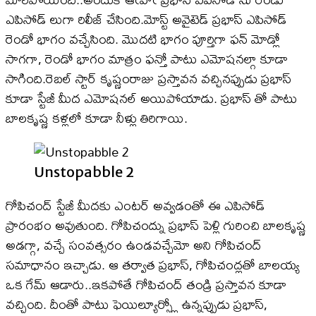
ఎపిసోడ్ లుగా రిలీజ్ చేసింది.మోస్ట్ అవైటెడ్ ప్రభాస్ ఎపిసోడ్
రెండో భాగం వచ్చేసింది. మొదటి భాగం పూర్తిగా ఫన్ మోడ్లో
సాగగా, రెండో భాగం మాత్రం ఫన్తో పాటు ఎమోషనల్గా కూడా
సాగింది.రెబల్ స్టార్ కృష్ణంరాజు ప్రస్తావన వచ్చినప్పుడు ప్రభాస్
కూడా స్టేజీ మీద ఎమోషనల్ అయిపోయాడు. ప్రభాస్ తో పాటు
బాలకృష్ణ కళ్లలో కూడా నీళ్లు తిరిగాయి.
Unstopabble 2
గోపిచంద్ స్టేజీ మీదకు ఎంటర్ అవ్వడంతో ఈ ఎపిసోడ్
ప్రారంభం అవుతుంది. గోపిచంద్ను ప్రభాస్ పెళ్లి గురించి బాలకృష్ణ
అడగ్గా, వచ్చే సంవత్సరం ఉండవచ్చేమో అని గోపిచంద్
సమాధానం ఇచ్చాడు. ఆ తర్వాత ప్రభాస్, గోపిచంద్లతో బాలయ్య
ఒక గేమ్ ఆడారు..ఇకపోతే గోపిచంద్ తండ్రి ప్రస్తావన కూడా
వచ్చింది. దీంతో పాటు ఫెయిల్యూర్స్లో ఉన్నప్పుడు ప్రభాస్,