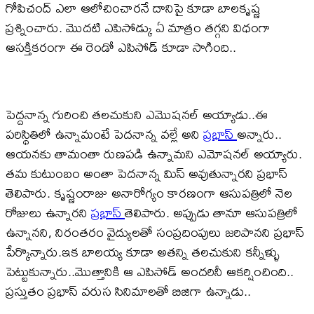
గోపిచంద్ ఎలా ఆలోచించారనే దానిపై కూడా బాలకృష్ణ
ప్రశ్నించారు. మొదటి ఎపిసోడ్కు ఏ మాత్రం తగ్గని విధంగా
ఆసక్తికరంగా ఈ రెండో ఎపిసోడ్ కూడా సాగింది..
పెద్దనాన్న గురించి తలచుకుని ఎమొషనల్ అయ్యాడు..ఈ
పరిస్థితిలో ఉన్నామంటే పెదనాన్న వల్లే అని
ప్రభాస్
అన్నారు..
ఆయనకు తామంతా రుణపడి ఉన్నామని ఎమోషనల్ అయ్యారు.
తమ కుటుంబం అంతా పెదనాన్న మిస్ అవుతున్నారని ప్రభాస్
తెలిపారు. కృష్ణంరాజు అనారోగ్యం కారణంగా ఆసుపత్రిలో నెల
రోజులు ఉన్నారని
ప్రభాస్
తెలిపారు. అప్పుడు తానూ ఆసుపత్రిలో
ఉన్నానని, నిరంతరం వైద్యులతో సంప్రదింపులు జరిపానని ప్రభాస్
పేర్కొన్నారు.ఇక బాలయ్య కూడా అతన్ని తలచుకుని కన్నీళ్ళు
పెట్టుకున్నారు..మొత్తానికి ఆ ఎపిసోడ్ అందరినీ ఆకర్షించింది..
ప్రస్తుతం ప్రభాస్ వరుస సినిమాలతో బిజిగా ఉన్నాడు..