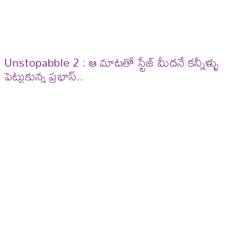
Unstopabble 2 : ఆ మాటతో స్టేజ్ మీదనే కన్నీళ్ళు
పెట్టుకున్న ప్రభాస్..