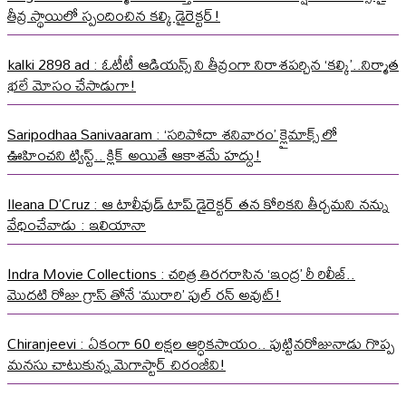
తీవ్ర స్థాయిలో స్పందించిన కల్కి డైరెక్టర్!
kalki 2898 ad : ఓటీటీ ఆడియన్స్ ని తీవ్రంగా నిరాశపర్చిన ‘కల్కి’..నిర్మాత
భలే మోసం చేసాడుగా!
Saripodhaa Sanivaaram : ‘సరిపోదా శనివారం’ క్లైమాక్స్ లో
ఊహించని ట్విస్ట్.. క్లిక్ అయితే ఆకాశమే హద్దు!
Ileana D’Cruz : ఆ టాలీవుడ్ టాప్ డైరెక్టర్ తన కోరికని తీర్చమని నన్ను
వేధించేవాడు : ఇలియానా
Indra Movie Collections : చరిత్ర తిరగరాసిన ‘ఇంద్ర’ రీ రిలీజ్..
మొదటి రోజు గ్రాస్ తోనే ‘మురారి’ ఫుల్ రన్ అవుట్!
Chiranjeevi : ఏకంగా 60 లక్షల ఆర్ధికసాయం.. పుట్టినరోజునాడు గొప్ప
మనసు చాటుకున్న మెగాస్టార్ చిరంజీవి!