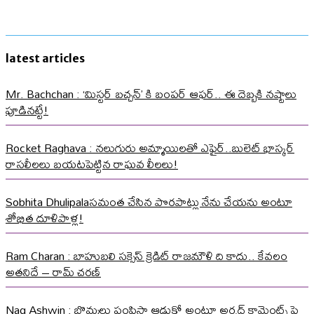
latest articles
Mr. Bachchan : ‘మిస్టర్ బచ్చన్’ కి బంపర్ ఆఫర్.. ఈ దెబ్బకి నష్టాలు
పూడినట్టే!
Rocket Raghava : నలుగురు అమ్మాయిలతో ఎఫైర్..బులెట్ భాస్కర్
రాసలీలలు బయటపెట్టిన రాఘవ లీలలు!
Sobhita Dhulipalaసమంత చేసిన పొరపాట్లు నేను చేయను అంటూ
శోభిత దూళిపాళ్ల!
Ram Charan : బాహుబలి సక్సెస్ క్రెడిట్ రాజమౌళి ది కాదు.. కేవలం
అతనిదే – రామ్ చరణ్
Nag Ashwin : బొమ్మలు పంపిస్తా ఆడుకో అంటూ అర్షద్ కామెంట్స్ పై