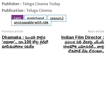
Publisher
: Telugu Cinema Today
Publication
: Telugu Cinema
tags
gopichand
season2
unstoppable with nbk
Previous article
Next article
Dhamaka : సెంచరీ కొట్టిన
Indian Film Director :
‘ధమాకా’.. రూ.100 కోట్ల క్లబ్​లో
ప్రపంచ సినీ వేదికపై ఎస్ఎస్
మాస్​మహారాజ రవితేజ
రాజమౌళి ఎమోషనల్.. వాళ్లు
లేకపోతే నేను లేనంటూ..