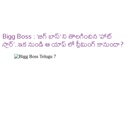
Bigg Boss : ‘బిగ్ బాస్’ ని తొలగించిన ‘హాట్
స్టార్’..ఇక నుండి ఆ యాప్ లో స్ట్రీమింగ్ కానుందా?