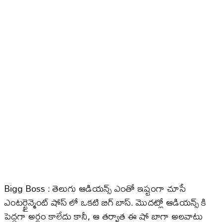
Bigg Boss : తెలుగు ఆడియన్స్ ఎంతో ఇష్టంగా చూసే
ఎంటర్టైన్మెంట్ షోస్ లో ఒకటి బిగ్ బాస్. మొదట్లో ఆడియన్స్ కి
పెద్దగా అర్థం కాలేదు కానీ, ఆ తర్వాత ఈ షో బాగా అలవాటు