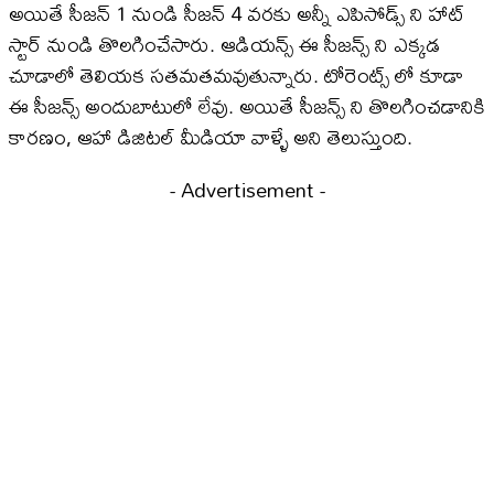
అయితే సీజన్ 1 నుండి సీజన్ 4 వరకు అన్నీ ఎపిసోడ్స్ ని హాట్
స్టార్ నుండి తొలగించేసారు. ఆడియన్స్ ఈ సీజన్స్ ని ఎక్కడ
చూడాలో తెలియక సతమతమవుతున్నారు. టోరెంట్స్ లో కూడా
ఈ సీజన్స్ అందుబాటులో లేవు. అయితే సీజన్స్ ని తొలగించడానికి
కారణం, ఆహా డిజిటల్ మీడియా వాళ్ళే అని తెలుస్తుంది.
- Advertisement -