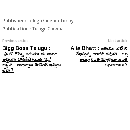
Publisher
: Telugu Cinema Today
Publication
: Telugu Cinema
Previous article
Next article
Bigg Boss Telugu :
Alia Bhatt : అలియా భట్ ని
‘ఫౌల్’ గేమ్స్ ఆడుతూ ఈ వారం
వేధిస్తున్న రణబీర్ కపూర్.. భర్త
అడ్డంగా దొరికిపోయిన ‘స్పై’
అయ్యినంత మాత్రానా ఇంత
బ్యాచ్.. నాగార్జున కోటింగ్ ఇస్తాడా
దిగజారాలా?
లేదా?