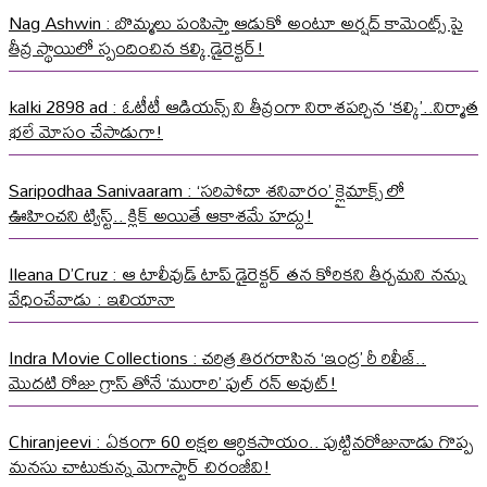
Nag Ashwin : బొమ్మలు పంపిస్తా ఆడుకో అంటూ అర్షద్ కామెంట్స్ పై
తీవ్ర స్థాయిలో స్పందించిన కల్కి డైరెక్టర్!
kalki 2898 ad : ఓటీటీ ఆడియన్స్ ని తీవ్రంగా నిరాశపర్చిన ‘కల్కి’..నిర్మాత
భలే మోసం చేసాడుగా!
Saripodhaa Sanivaaram : ‘సరిపోదా శనివారం’ క్లైమాక్స్ లో
ఊహించని ట్విస్ట్.. క్లిక్ అయితే ఆకాశమే హద్దు!
Ileana D’Cruz : ఆ టాలీవుడ్ టాప్ డైరెక్టర్ తన కోరికని తీర్చమని నన్ను
వేధించేవాడు : ఇలియానా
Indra Movie Collections : చరిత్ర తిరగరాసిన ‘ఇంద్ర’ రీ రిలీజ్..
మొదటి రోజు గ్రాస్ తోనే ‘మురారి’ ఫుల్ రన్ అవుట్!
Chiranjeevi : ఏకంగా 60 లక్షల ఆర్ధికసాయం.. పుట్టినరోజునాడు గొప్ప
మనసు చాటుకున్న మెగాస్టార్ చిరంజీవి!