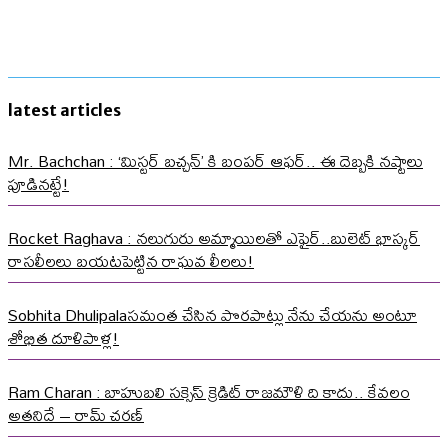
latest articles
Mr. Bachchan : ‘మిస్టర్ బచ్చన్’ కి బంపర్ ఆఫర్.. ఈ దెబ్బకి నష్టాలు
పూడినట్టే!
Rocket Raghava : నలుగురు అమ్మాయిలతో ఎఫైర్..బులెట్ భాస్కర్
రాసలీలలు బయటపెట్టిన రాఘవ లీలలు!
Sobhita Dhulipalaసమంత చేసిన పొరపాట్లు నేను చేయను అంటూ
శోభిత దూళిపాళ్ల!
Ram Charan : బాహుబలి సక్సెస్ క్రెడిట్ రాజమౌళి ది కాదు.. కేవలం
అతనిదే – రామ్ చరణ్