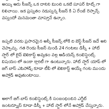
అయ్యి ఆరు సీజన్స్ ఒక దానిని మించి ఒకటి సూపర్ హిట్స్ గా
నిలిచాయి. ఇక ప్రస్తుతం నడుస్తున్న సీజన్ కి ఏ రేంజ్ రెస్పాన్స్
వస్తుందో మనమంతా చూస్తూనే ఉన్నాం.
ఇప్పటి వరకు ప్రసారమైన అన్నీ సీజన్స్ లోకి ది బెస్ట్ సీజన్ ఇదే అని
చెప్పొచ్చు. గత రెండు సీజన్ నుండి 24 గంటలు డిస్నీ + హాట్
స్టార్ లో లైవ్ టెలికాస్ట్ అవ్వడం వల్ల ఆడియన్స్ కంటెస్టెంట్స్
విషయం లో ఇంకా క్లారిటీ గా ఉంటున్నారు. హాట్ స్టార్ యాప్ లో
బిగ్ బాస్ ఎపిసోడ్స్ కూడా టీవీ లో టెలికాస్ట్ అయ్యే గంట ముందు
అప్లోడ్ అవుతుంటాయి.
అలాగే బిగ్ బాస్ కంటెస్టెంట్స్ కి సంబంధించిన ఎగ్జిట్
ఇంటర్వ్యూస్ కూడా డిస్నీ + హాట్ స్టార్ లోనే అప్లోడ్ చేస్తున్నారు.