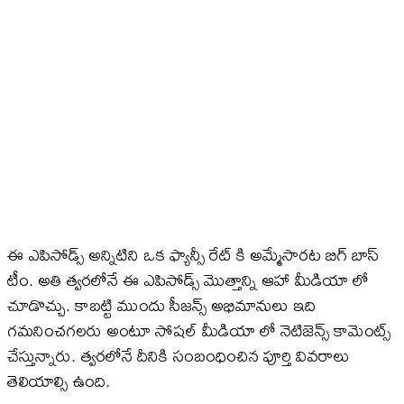
ఈ ఎపిసోడ్స్ అన్నిటిని ఒక ఫ్యాన్సీ రేట్ కి అమ్మేసారట బిగ్ బాస్
టీం. అతి త్వరలోనే ఈ ఎపిసోడ్స్ మొత్తాన్ని ఆహా మీడియా లో
చూడొచ్చు. కాబట్టి ముందు సీజన్స్ అభిమానులు ఇది
గమనించగలరు అంటూ సోషల్ మీడియా లో నెటిజెన్స్ కామెంట్స్
చేస్తున్నారు. త్వరలోనే దీనికి సంబంధించిన పూర్తి వివరాలు
తెలియాల్సి ఉంది.