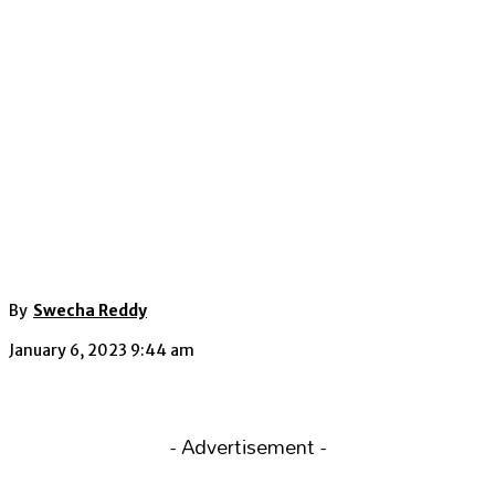
By
Swecha Reddy
January 6, 2023 9:44 am
- Advertisement -