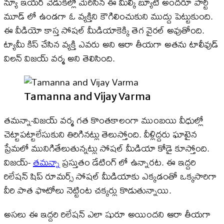
న్యూ ఇయర్ వేడుకల్లో మెరిసిన ఈ మిల్కీ బ్యూటీ అందరూ పార్టీ
మూడ్ లో ఉండగా ఓ వ్యక్తిని కౌగిలించుకుని ముద్దు పెట్టుకుంది.
ఈ వీడియో కాస్త సోషల్ మీడియాకెక్కి తెగ వైరల్ అవుతోంది.
ట్యామీ కిస్ చేసిన వ్యక్తి ఎవరు అని ఆరా తీయగా అతను టాలీవుడ్
విలన్ విజయ్ వర్మ అని తెలిసింది.
Tamanna and Vijay Varma
తమన్నా-విజయ్ వర్మ గత కొంతకాలంగా ముంబయి వీధుల్లో
చెట్టాపట్టాలేసుకుని తిరిగినట్లు తెలుస్తోంది. వీళ్లిద్దరు ఘాటైన
ప్రేమలో మునిగితేలుతున్నట్లు సోషల్ మీడియా కోడై కూస్తోంది.
విజయ్-
తమన్నా
ప్రస్తుతం డేటింగ్ లో ఉన్నారట. ఈ ఇద్దరి
రిలేషన్ షిప్ రూమర్స్ సోషల్ మీడియాకు ఎక్కడంతో ఒక్కసారిగా
వీరి పాత ఫొటోలు నెట్టింట చక్కర్లు కొడుతున్నాయి.
అసలు ఈ ఇద్దరి రిలేషన్ ఎలా షురూ అయిందని ఆరా తీయగా