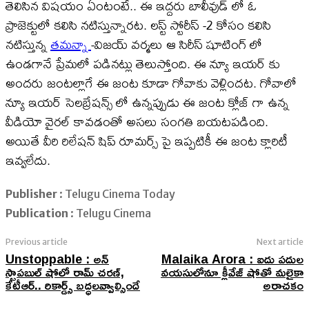
తెలిసిన విషయం ఏంటంటే.. ఈ ఇద్దరు బాలీవుడ్ లో ఓ
ప్రాజెక్టులో కలిసి నటిస్తున్నారట. లస్ట్ స్టోరీస్ -2 కోసం కలిసి
నటిస్తున్న
తమన్నా
-విజయ్ వర్మలు ఆ సిరీస్ షూటింగ్ లో
ఉండగానే ప్రేమలో పడినట్లు తెలుస్తోంది. ఈ న్యూ ఇయర్ కు
అందరు జంటల్లాగే ఈ జంట కూడా గోవాకు వెళ్లిందట. గోవాలో
న్యూ ఇయర్ సెలబ్రేషన్స్ లో ఉన్నప్పుడు ఈ జంట క్లోజ్ గా ఉన్న
వీడియో వైరల్ కావడంతో అసలు సంగతి బయటపడింది.
అయితే వీరి రిలేషన్ షిప్ రూమర్స్ పై ఇప్పటికీ ఈ జంట క్లారిటీ
ఇవ్వలేదు.
Publisher
: Telugu Cinema Today
Publication
: Telugu Cinema
Previous article
Next article
Unstoppable : అన్
Malaika Arora : ఐదు పదుల
స్టాపబుల్ షోలో రామ్ చరణ్,
వయసులోనూ క్లీవేజ్ షోతో మలైకా
కేటీఆర్.. రికార్డ్స్ బద్ధలవ్వాల్సిందే
అరాచకం