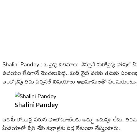
Shalini Pandey : ఓ వైపు సినిమాలు చేస్తూనే మరోవైపు సోషల్ మీ
ఉదయం లేవగానే మొదలుపెట్టి.. మిడ్ నైట్ వరకు తమకు సంబంధించిన ప
ఇంకోవైపు తమ పర్సనల్ విషయాలు అభిమానులతో పంచుకుంటున్
Shalini Pandey
ఇక హీరోయిన్ల వరుస ఫొటోషూట్​లకు అడ్డూ అదుపూ లేదు. తరచూ ఏ
మీడియాలో షేర్ చేసి కుర్రాళ్లకు నిద్ర లేకుండా చేస్తుంటారు.