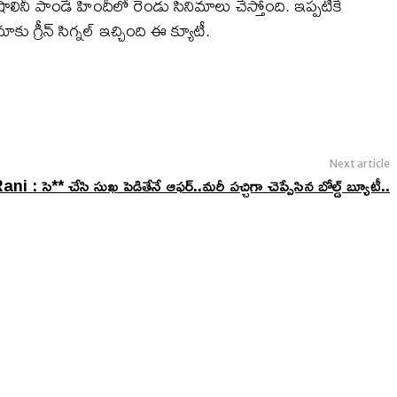
 షాలినీ పాండే హిందీలో రెండు సినిమాలు చేస్తోంది. ఇప్పటికే
 గ్రీన్ సిగ్నల్ ఇచ్చింది ఈ క్యూటీ.
Next article
 : సె** చేసి సుఖ పెడితేనే ఆఫర్..మరీ పచ్చిగా చెప్పేసిన బోల్డ్ బ్యూటీ..