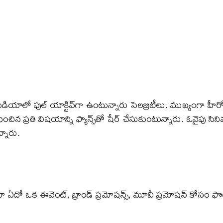
డియాలో ఫుల్ యాక్టివ్​గా ఉంటున్నారు సెలబ్రిటీలు. ముఖ్యంగా హీర
్రతి విషయాన్ని ఫ్యాన్స్​తో షేర్ చేసుకుంటున్నారు. ఓవైపు సినిమ
నారు.
దో ఒక ఈవెంట్, బ్రాండ్ ప్రమోషన్స్, మూవీ ప్రమోషన్​ కోసం ఫొ