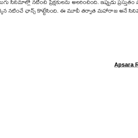
ుగు సినిమాల్లో నటించి ప్రేక్షకులను అలరించింది. ఇప్పుడు ప్రస్తుతం
కన నటించే ఛాన్స్ కొట్టేసింది. ఈ మూవీ తర్వాత మహారాజ అనే సినిమాకు
Apsara Rani