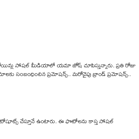
ోయిన్లు సోషల్ మీడియాలో యమా జోష్​ చూపిస్తున్నారు. ప్రతి రోజు
ాలకు సంబంధించిన ప్రమోషన్స్.. మరోవైపు బ్రాండ్ ప్రమోషన్స్..
టోషూట్స్ చేస్తూనే ఉంటారు. ఈ ఫొటోలను కాస్త సోషల్