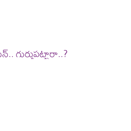
్​.. గుర్తుపట్టారా..?