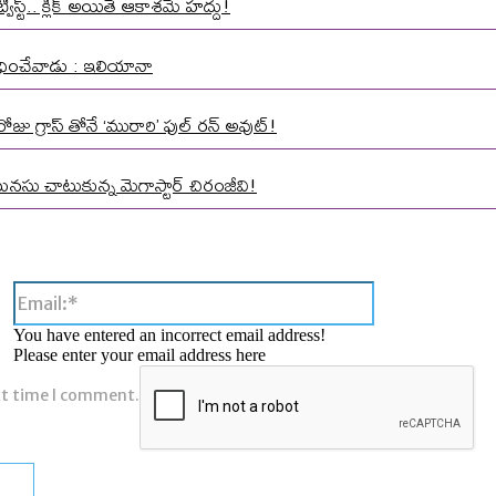
స్ట్.. క్లిక్ అయితే ఆకాశమే హద్దు!
 వేధించేవాడు : ఇలియానా
ోజు గ్రాస్ తోనే ‘మురారి’ ఫుల్ రన్ అవుట్!
మనసు చాటుకున్న మెగాస్టార్ చిరంజీవి!
Email:*
You have entered an incorrect email address!
Please enter your email address here
xt time I comment.
Comment: