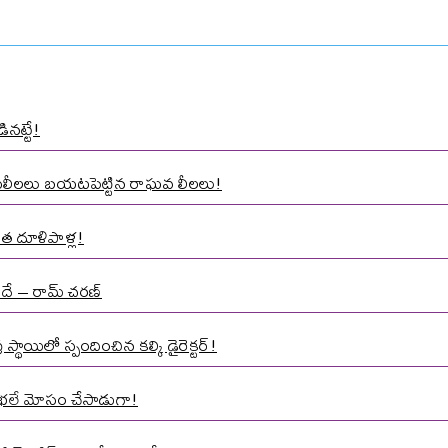
ినట్టే!
ాసలీలలు బయటపెట్టిన రాఘవ లీలలు!
త దూళిపాళ్ల!
నిదే – రామ్ చరణ్
్థాయిలో స్పందించిన కల్కి డైరెక్టర్!
మాత భలే మోసం చేసాడుగా!