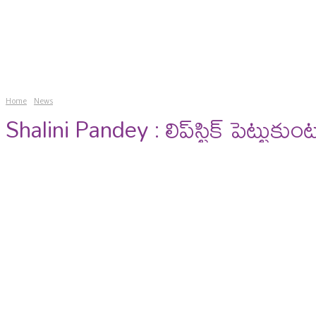
news
gossips
photos
vi
Home
News
Shalini Pandey : లిప్​స్టిక్ పెట్టుకుం