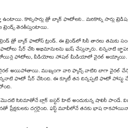
ఉంటాయి. కొన్నిసార్లు త్రో బ్యాక్ ఫొటోలని.. మరికొన్ని సార్లు ట్రెడిషన్
్రెండ్స్​ తెరతీస్తుంటాయి.
్రెండ్ త్రో బ్యాక్ ఫొటోస్ ట్రండ్. ఈ ట్రెండ్​లో సినీ తారలు తమక
టోలు షేర్ చేసి అభిమానులను ఖుష్ చేస్తున్నారు. చిన్ననాటి జ్ఞాపకా
హీరోయిన్ల ఫోటోలు, వీడియోలు సోషల్ మీడియాలో వైరల్ అయ్యాయి.
 అయిపోతాయి. ముఖ్యంగా వారి ఫ్యాన్స్ వాటిని బాగా వైరల్ చేస్తారు. ర
తన చిన్ననాటి ఫొటో షేర్ చేసింది. ఈ క్యూటీ తన చిన్నప్పటి ఫొటో పోస
టోంది.
దటి సినిమాతోనే బ్లాక్ బస్టర్ హిట్ అందుకున్న షాలినీ పాండే. వి
 ప్రేక్షకులకు దగ్గరైంది. ఫస్ట్ మూవీలోనే తనకు భాష రాకపోయినా డబ