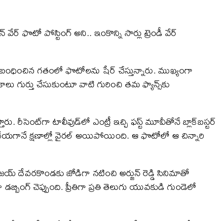
 వేర్ ఫొటో పోస్టింగ్ అని.. ఇంకొన్ని సార్లు ట్రెండీ వేర్
ు సంబంధించిన గతంలో ఫొటోలను షేర్ చేస్తున్నారు. ముఖ్యంగా
లు గుర్తు చేసుకుంటూ వాటి గురించి తమ ఫ్యాన్స్​కు
ీసెంట్​గా టాలీవుడ్​లో ఎంట్రీ ఇచ్చి ఫస్ట్ మూవీతోనే బ్లాక్​బస్టర్
్టు చేయగానే క్షణాల్లో వైరల్ అయిపోయింది. ఆ ఫొటోలో ఆ చిన్నారి
జయ్ దేవరకొండకు జోడిగా నటించి అర్జున్ రెడ్డి సినిమాతో
్బింగ్ చెప్పుంది. ప్రీతిగా ప్రతి తెలుగు యువకుడి గుండెలో