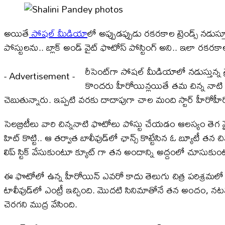
అయితే
సోషల్ మీడియా
లో అప్పుడప్పుడు రకరకాల ట్రెండ్స్ నడుస్తూ 
పోస్టులను.. బ్లాక్ అండ్ వైట్ ఫొటోస్ పోస్టింగ్ అని.. ఇలా రకరకాల ట
రీసెంట్​గా సోషల్ మీడియాలో నడుస్తున్న ట
- Advertisement -
కొందరు హీరోయిన్లయితే తమ చిన్న నాటి ఫొ
చెబుతున్నారు. ఇప్పటి వరకు దాదాపుగా చాల మంది స్టార్ హీరో
సెలబ్రిటీలు వారి చిన్ననాటి ఫొటోలు పోస్టు చేయడం ఆలస్యం తెగ వైరల్
హిట్​ కొట్టి.. ఆ తర్వాత బాలీవుడ్​లో ఛాన్స్ కొట్టేసిన ఓ బ్యూటీ 
లిప్ స్టిక్ వేసుకుంటూ క్యూట్ గా తన అందాన్ని అద్దంలో చూసుకుం
ఈ ఫొటోలో ఉన్న హీరోయిన్ ఎవరో కాదు తెలుగు చిత్ర పరిశ్రమలో మొ
టాలీవుడ్​లో ఎంట్రీ ఇచ్చింది. మొదటి సినిమాతోనే తన అందం, నటనతో
చెరగని ముద్ర వేసింది.