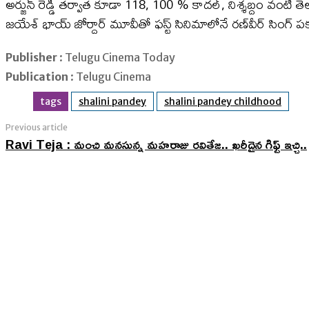
అర్జున్ రెడ్డి తర్వాత కూడా 118, 100 % కాదల్, నిశ్శబ్దం వంటి తెల
జయేశ్ భాయ్ జోర్దార్ మూవీతో ఫస్ట్ సినిమాలోనే రణ్​వీర్ సింగ్ పక్
Publisher
: Telugu Cinema Today
Publication
: Telugu Cinema
tags
shalini pandey
shalini pandey childhood
Previous article
Ravi Teja : మంచి మనసున్న మహరాజు రవితేజ.. ఖరీదైన గిఫ్ట్ ఇచ్చి..