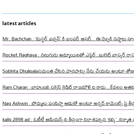
latest articles
Mr. Bachchan : ‘మిస్టర్ బచ్చన్’ కి బంపర్ ఆఫర్.. ఈ దెబ్బకి నష్టాలు పూడ
Rocket Raghava : నలుగురు అమ్మాయిలతో ఎఫైర్..బులెట్ భాస్కర్ ర
Sobhita Dhulipalaసమంత చేసిన పొరపాట్లు నేను చేయను అంటూ శోభి
Ram Charan : బాహుబలి సక్సెస్ క్రెడిట్ రాజమౌళి ది కాదు.. కేవలం అత
Nag Ashwin : బొమ్మలు పంపిస్తా ఆడుకో అంటూ అర్షద్ కామెంట్స్ పై తీవ్ర స
kalki 2898 ad : ఓటీటీ ఆడియన్స్ ని తీవ్రంగా నిరాశపర్చిన ‘కల్కి’..నిర్