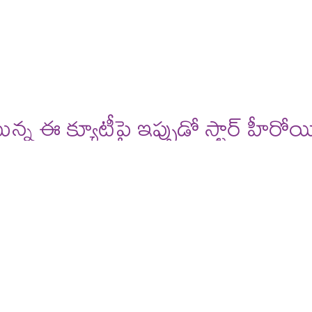
deos
reviews
టున్న ఈ క్యూటీపై ఇప్పుడో స్టార్ హీరోయిన