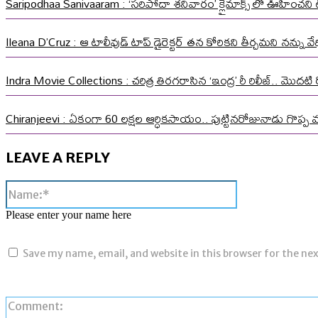
Saripodhaa Sanivaaram : ‘సరిపోదా శనివారం’ క్లైమాక్స్ లో ఊహించని ట్వి
Ileana D’Cruz : ఆ టాలీవుడ్ టాప్ డైరెక్టర్ తన కోరికని తీర్చమని నన్ను
Indra Movie Collections : చరిత్ర తిరగరాసిన ‘ఇంద్ర’ రీ రిలీజ్.. మొదటి ర
Chiranjeevi : ఏకంగా 60 లక్షల ఆర్ధికసాయం.. పుట్టినరోజునాడు గొప్ప 
LEAVE A REPLY
Name:*
Please enter your name here
Save my name, email, and website in this browser for the ne