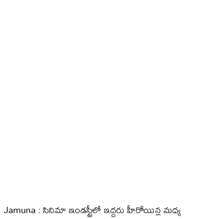
Jamuna : సినిమా ఇండస్ట్రీలో ఇద్దరు హీరోయిన్ల మధ్య