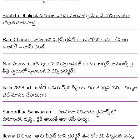
Sobhita Dhulipalaసమంత చేసిన పొరపాట్లు నేను చేయను అంటూ
శోభిత దూళిపాళ్ల!
Ram Charan : బాహుబలి సక్సెస్ క్రెడిట్ రాజమౌళి ది కాదు.. కేవలం
అతనిదే – రామ్ చరణ్
Nag Ashwin : బొమ్మలు పంపిస్తా ఆడుకో అంటూ అర్షద్ కామెంట్స్ పై
తీవ్ర స్థాయిలో స్పందించిన కల్కి డైరెక్టర్!
kalki 2898 ad : ఓటీటీ ఆడియన్స్ ని తీవ్రంగా నిరాశపర్చిన ‘కల్కి’..నిర్మాత
భలే మోసం చేసాడుగా!
Saripodhaa Sanivaaram : ‘సరిపోదా శనివారం’ క్లైమాక్స్ లో
ఊహించని ట్విస్ట్.. క్లిక్ అయితే ఆకాశమే హద్దు!
Ileana D’Cruz : ఆ టాలీవుడ్ టాప్ డైరెక్టర్ తన కోరికని తీర్చమని నన్ను