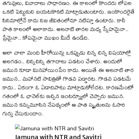
తగువులు, వివాదాలు సాధారణం. ఈ కాలంలో కొందరు లోపల
ఒకటి పెట్టుకుని బయటకొకటి మాట్లాడుతుంటారు. ఇంకొందరైతే
సినిమాల్లోనే కాదు నిజ జీవితంలోనూ నటిస్తూ ఉంటారు. కానీ
పాత కాలంలో అలాకాదు. అలనాటి తారల మధ్య స్నేహమైనా..
ప్రేమైనా.. కోపమైనా ముఖం మీదే ఉండేది.
అలా చాలా మంది హీరోయిన్లు ఒకప్పుడు చిన్న చిన్న విషయాల్లో
అలగడం.. చిన్నిచిన్ని తగాదాలు పడటం చేశారు. అందులో
జమున కూడా మినహాయింపేం కాదు. అయితే ఈ అలనాటి తార
జమున.. మహానటి సావిత్రితో గొడవ పడ్డారట. గొడవ పడటమే
కాదు.. ఏకంగా ఓ ఏడాదిపాటు మాట్లాడుకోలేదట. కారణమేంటో
గతంలో ఓ ఛానెల్​కు ఇచ్చిన ఇంటర్వ్యూలో చెప్పారు జమున.
జమున కన్నుమూసిన నేపథ్యంలో ఆ పాత స్మృతులను ఓసారి
గుర్తు చేసుకుందాం.
Jamuna with NTR and Savitri