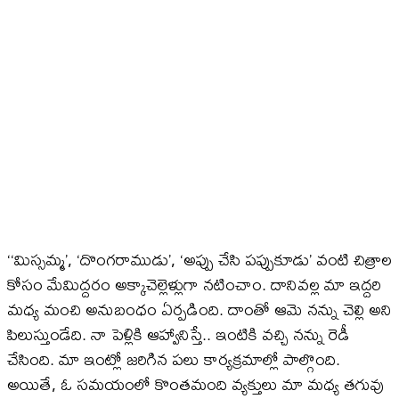
‘‘మిస్సమ్మ’, ‘దొంగరాముడు’, ‘అప్పు చేసి పప్పుకూడు’ వంటి చిత్రాల
కోసం మేమిద్దరం అక్కాచెల్లెళ్లుగా నటించాం. దానివల్ల మా ఇద్దరి
మధ్య మంచి అనుబంధం ఏర్పడింది. దాంతో ఆమె నన్ను చెల్లి అని
పిలుస్తుండేది. నా పెళ్లికి ఆహ్వానిస్తే.. ఇంటికి వచ్చి నన్ను రెడీ
చేసింది. మా ఇంట్లో జరిగిన పలు కార్యక్రమాల్లో పాల్గొంది.
అయితే, ఓ సమయంలో కొంతమంది వ్యక్తులు మా మధ్య తగువు