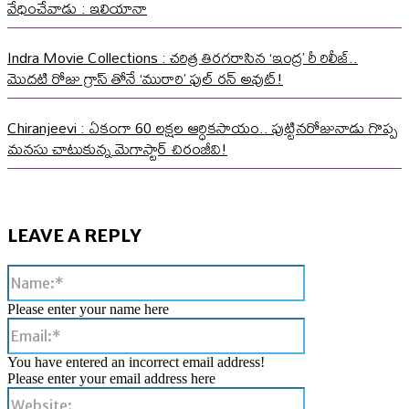
వేధించేవాడు : ఇలియానా
Indra Movie Collections : చరిత్ర తిరగరాసిన ‘ఇంద్ర’ రీ రిలీజ్..
మొదటి రోజు గ్రాస్ తోనే ‘మురారి’ ఫుల్ రన్ అవుట్!
Chiranjeevi : ఏకంగా 60 లక్షల ఆర్ధికసాయం.. పుట్టినరోజునాడు గొప్ప
మనసు చాటుకున్న మెగాస్టార్ చిరంజీవి!
LEAVE A REPLY
Name:*
Please enter your name here
Email:*
You have entered an incorrect email address!
Please enter your email address here
Website: