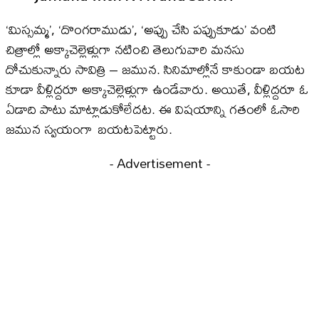
‘మిస్సమ్మ’, ‘దొంగరాముడు’, ‘అప్పు చేసి పప్పుకూడు’ వంటి
చిత్రాల్లో అక్కాచెల్లెళ్లుగా నటించి తెలుగువారి మనసు
దోచుకున్నారు సావిత్రి – జమున. సినిమాల్లోనే కాకుండా బయట
కూడా వీళ్లిద్దరూ అక్కాచెల్లెళ్లుగా ఉండేవారు. అయితే, వీళ్లిద్దరూ ఓ
ఏడాది పాటు మాట్లాడుకోలేదట. ఈ విషయాన్ని గతంలో ఓసారి
జమున స్వయంగా బయటపెట్టారు.
- Advertisement -