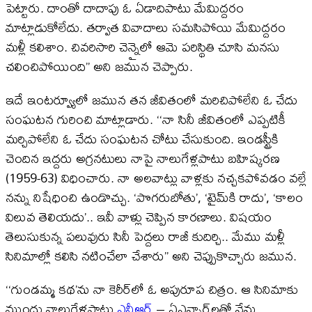
పెట్టారు. దాంతో దాదాపు ఓ ఏడాదిపాటు మేమిద్దరం
మాట్లాడుకోలేదు. తర్వాత వివాదాలు సమసిపోయి మేమిద్దరం
మళ్లీ కలిశాం. చివరిసారి చెన్నైలో ఆమె పరిస్థితి చూసి మనసు
చలించిపోయింది’’ అని జమున చెప్పారు.
ఇదే ఇంటర్వ్యూలో జమున తన జీవితంలో మరిచిపోలేని ఓ చేదు
సంఘటన గురించి మాట్లాడారు. ‘‘నా సినీ జీవితంలో ఎప్పటికీ
మర్చిపోలేని ఓ చేదు సంఘటన చోటు చేసుకుంది. ఇండస్ట్రీకి
చెందిన ఇద్దరు అగ్రనటులు నాపై నాలుగేళ్లపాటు బహిష్కరణ
(1959-63) విధించారు. నా అలవాట్లు వాళ్లకు నచ్చకపోవడం వల్లే
నన్ను నిషేధించి ఉండొచ్చు. ‘పొగరుబోతు’, ‘టైమ్‌కి రాదు’, ‘కాలం
విలువ తెలియదు’.. ఇవీ వాళ్లు చెప్పిన కారణాలు. విషయం
తెలుసుకున్న పలువురు సినీ పెద్దలు రాజీ కుదిర్చి.. మేము మళ్లీ
సినిమాల్లో కలిసి నటించేలా చేశారు’’ అని చెప్పుకొచ్చారు జమున.
‘‘గుండమ్మ కథ’ను నా కెరీర్‌లో ఓ అపురూప చిత్రం. ఆ సినిమాకు
ముందు నాలుగేళ్లపాటు
ఎన్టీఆర్‌
– ఏఎన్నార్‌లతో నేను