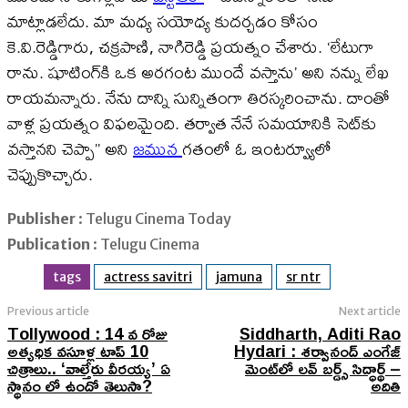
మాట్లాడలేదు. మా మధ్య సయోధ్య కుదర్చడం కోసం
కె.వి.రెడ్డిగారు, చక్రపాణి, నాగిరెడ్డి ప్రయత్నం చేశారు. ‘లేటుగా
రాను. షూటింగ్‌కి ఒక అరగంట ముందే వస్తాను’ అని నన్ను లేఖ
రాయమన్నారు. నేను దాన్ని సున్నితంగా తిరస్కరించాను. దాంతో
వాళ్ల ప్రయత్నం విఫలమైంది. తర్వాత నేనే సమయానికి సెట్‌కు
వస్తానని చెప్పా’’ అని
జమున
గతంలో ఓ ఇంటర్వ్యూలో
చెప్పుకొచ్చారు.
Publisher
: Telugu Cinema Today
Publication
: Telugu Cinema
tags
actress savitri
jamuna
sr ntr
Previous article
Next article
Tollywood : 14 వ రోజు
Siddharth, Aditi Rao
అత్యధిక వసూళ్ల టాప్ 10
Hydari : శర్వానంద్ ఎంగేజ్​
చిత్రాలు.. ‘వాల్తేరు వీరయ్య’ ఏ
మెంట్​లో లవ్ బర్డ్స్ సిద్ధార్థ్ –
స్థానం లో ఉందో తెలుసా?
అదితి