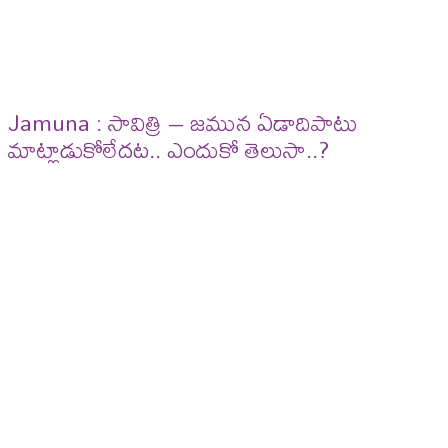
Jamuna : సావిత్రి – జమున ఏడాదిపాటు
మాట్లాడుకోలేదట.. ఎందుకో తెలుసా..?