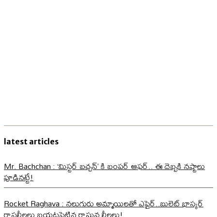
latest articles
Mr. Bachchan : ‘మిస్టర్ బచ్చన్’ కి బంపర్ ఆఫర్.. ఈ దెబ్బకి నష్టాలు
పూడినట్టే!
Rocket Raghava : నలుగురు అమ్మాయిలతో ఎఫైర్..బులెట్ భాస్కర్
రాసలీలలు బయటపెట్టిన రాఘవ లీలలు!