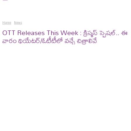
Home
News
OTT Releases This Week : క్రిస్మస్‌ స్పెషల్.. ఈ
వారం థియేటర్‌/ఓటీటీలో వచ్చే చిత్రాలివే