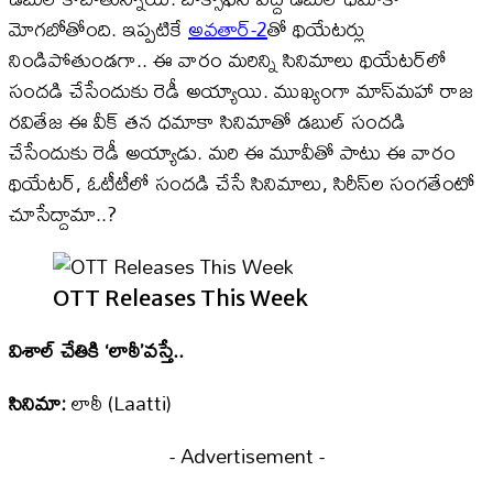
మోగబోతోంది. ఇప్పటికే
అవతార్-2
తో థియేటర్లు
నిండిపోతుండగా.. ఈ వారం మరిన్ని సినిమాలు థియేటర్‌లో
సందడి చేసేందుకు రెడీ అయ్యాయి. ముఖ్యంగా మాస్‌మహా రాజ
రవితేజ ఈ వీక్ తన ధమాకా సినిమాతో డబుల్ సందడి
చేసేందుకు రెడీ అయ్యాడు. మరి ఈ మూవీతో పాటు ఈ వారం
థియేటర్, ఓటీటీలో సందడి చేసే సినిమాలు, సిరీస్‌ల సంగతేంటో
చూసేద్దామా..?
OTT Releases This Week
విశాల్‌ చేతికి ‘లాఠీ’వస్తే..
సినిమా:
లాఠీ (Laatti)
- Advertisement -