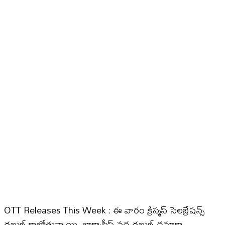
OTT Releases This Week : ఈ వారం క్రిస్మస్ సెలబ్రేషన్స్
డబుల్ కాబోతున్నాయి. బాక్సాఫీస్ వద్ద డబుల్ ధమాకా