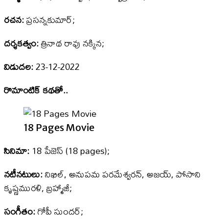
రచన:
ప్రసన్నకుమార్‌;
దర్శకత్వం:
త్రినాథ రావు నక్కిన;
విడుదల:
23-12-2022
రొమాంటిక్‌ కథతో..
18 Pages Movie
సినిమా:
18 పేజెస్‌ (18 pages);
నటీనటులు:
నిఖిల్‌, అనుపమ పరమేశ్వరన్‌, అజయ్‌, పోసాని
కృష్ణమురళి, బ్రహ్మాజీ;
సంగీతం:
గోపీ సుందర్‌;