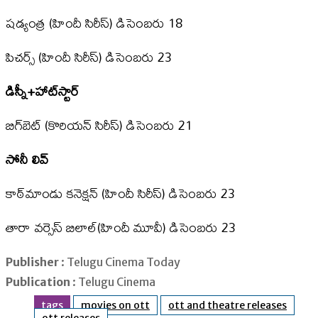
షడ్యంత్ర (హిందీ సిరీస్‌) డిసెంబరు 18
పిచర్స్‌ (హిందీ సిరీస్‌) డిసెంబరు 23
డిస్నీ+హాట్‌స్టార్‌
బిగ్‌బెట్‌ (కొరియన్‌ సిరీస్‌) డిసెంబరు 21
సోనీ లివ్‌
కాఠ్‌మాండు కనెక్షన్ (హిందీ సిరీస్‌) డిసెంబరు 23
తారా వర్సెస్‌ బిలాల్‌(హిందీ మూవీ) డిసెంబరు 23
Publisher
: Telugu Cinema Today
Publication
: Telugu Cinema
tags
movies on ott
ott and theatre releases