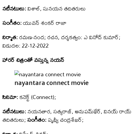
నటీనటులు:
విశాల్‌, సునయన తదితరులు
సంగీతం:
యువన్‌ శంకర్‌ రాజా
నిర్మాత:
రమణ-నంద; రచన, దర్శకత్వం: ఎ వినోద్‌ కుమార్‌;
విడుదల: 22-12-2022
హారర్‌ చిత్రంతో వస్తున్న నయన్‌
nayantara connect movie
సినిమా:
కనెక్ట్‌ (Connect);
నటీనటులు:
నయనతార, సత్యరాజ్‌, అనుపమ్‌ఖేర్‌, వినయ్‌ రాయ్‌
తదితరులు;
సంగీతం:
పృథ్వీ చంద్రశేఖర్‌;