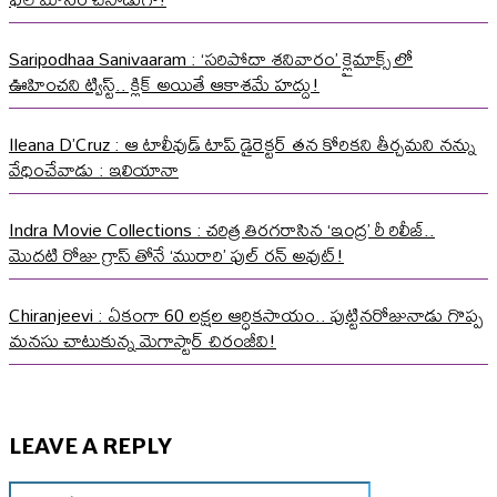
Saripodhaa Sanivaaram : ‘సరిపోదా శనివారం’ క్లైమాక్స్ లో
ఊహించని ట్విస్ట్.. క్లిక్ అయితే ఆకాశమే హద్దు!
Ileana D’Cruz : ఆ టాలీవుడ్ టాప్ డైరెక్టర్ తన కోరికని తీర్చమని నన్ను
వేధించేవాడు : ఇలియానా
Indra Movie Collections : చరిత్ర తిరగరాసిన ‘ఇంద్ర’ రీ రిలీజ్..
మొదటి రోజు గ్రాస్ తోనే ‘మురారి’ ఫుల్ రన్ అవుట్!
Chiranjeevi : ఏకంగా 60 లక్షల ఆర్ధికసాయం.. పుట్టినరోజునాడు గొప్ప
మనసు చాటుకున్న మెగాస్టార్ చిరంజీవి!
LEAVE A REPLY
Name:*