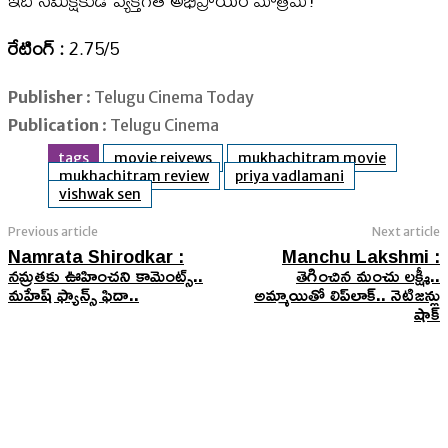
ఇది సమీక్షకుడి వ్యక్తిగత అభిప్రాయం మాత్రమే!
రేటింగ్ :
2.75/5
Publisher
: Telugu Cinema Today
Publication
: Telugu Cinema
tags
movie reivews
mukhachitram movie
mukhachitram review
priya vadlamani
vishwak sen
Previous article
Next article
Namrata Shirodkar :
Manchu Lakshmi :
నమ్రతకు ఊహించని కామెంట్స్..
తెగించిన మంచు లక్ష్మీ..
మహేష్ ఫ్యాన్స్ ఫిదా..
అమ్మాయితో లిప్​లాక్.. నెటిజన్లు
షాక్​