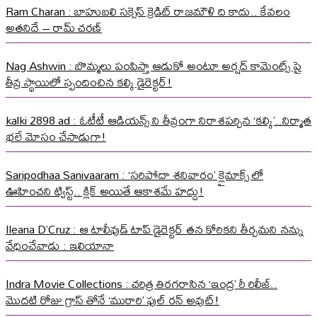
Ram Charan : బాహుబలి సక్సెస్ క్రెడిట్ రాజమౌళి ది కాదు.. కేవలం
అతనిదే – రామ్ చరణ్
Nag Ashwin : బొమ్మలు పంపిస్తా ఆడుకో అంటూ అర్షద్ కామెంట్స్ పై
తీవ్ర స్థాయిలో స్పందించిన కల్కి డైరెక్టర్!
kalki 2898 ad : ఓటీటీ ఆడియన్స్ ని తీవ్రంగా నిరాశపర్చిన ‘కల్కి’..నిర్మాత
భలే మోసం చేసాడుగా!
Saripodhaa Sanivaaram : ‘సరిపోదా శనివారం’ క్లైమాక్స్ లో
ఊహించని ట్విస్ట్.. క్లిక్ అయితే ఆకాశమే హద్దు!
Ileana D’Cruz : ఆ టాలీవుడ్ టాప్ డైరెక్టర్ తన కోరికని తీర్చమని నన్ను
వేధించేవాడు : ఇలియానా
Indra Movie Collections : చరిత్ర తిరగరాసిన ‘ఇంద్ర’ రీ రిలీజ్..
మొదటి రోజు గ్రాస్ తోనే ‘మురారి’ ఫుల్ రన్ అవుట్!