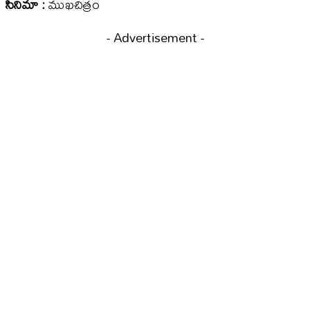
సినిమా :
ముఖచిత్రం
- Advertisement -