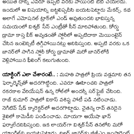
అయితే దాన్ని ఎవరూ ఇప్పటి వరకు పాయింట్‌ ఔట్‌ చేయలేదు.
ఇందులో ఆ విషయాన్ని బట్టలిప్పదీసి బయటపెట్టారు మేకర్స్. కథ
అలాగే ఎమోషనల్ ట్రాక్​లో ఎండ్ అవుతుందని భావిస్తున్న
సమయంలో విశ్వక్ సేన్ ఎంట్రీతో సీన్ మారిపోతుంది. కోర్డు
డ్రామా కాస్త వీక్ అవ్వడంతో స్టోరీలో అప్పటిదాకా మెయింటైన్
చేసిన ఇంటెన్సిటీ తగ్గిపోయినట్లు అనిపిస్తుంది. అప్పటి వరకు ఒక
జానర్​లో సాగిన స్టోరీ కోర్డు డ్రామాతో మరో జానర్​లోకి
వెళ్లిపోయిన ఫీలింగ్ కలుగుతుంది.
యాక్టింగ్ ఎలా చేశారంటే.. :
మహతి పాత్రలో ప్రియ వడ్లమాని తన
ఫెర్ఫార్మెన్స్‌తో అదరగొట్టింది. ఎవరూ ఊహించని పాత్రలో
రకరకాల వేరియేషన్ ఉన్న రోల్‌లో అందర్నీ సర్‌ప్రైజ్ చేసింది.
రాజ్ కుమార్ పాత్రలో వికాస్ వశిష్ట పోటీ పడి నటించాడు.
నెగిటివ్ షేడ్ క్యారెక్టర్‌లో అదరగొట్టాడు. చైతన్య రావ్ తనదైన
శైలిలో కామెడీని పండించాడు. మాయగా ఆయేషా ఖాన్
ఫర్వాలేదనిపిస్తుంది. ఇక లాయర్​గా విశ్వక్​సేన్ తనలోని మరో
యాంగిల్​ని బయటపెట్టాడు. థ్రిల్లర్ జానర్​కు బీజీఎం ఇంపార్టెంట్.