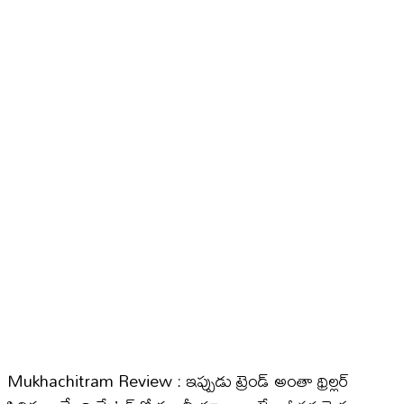
Mukhachitram Review : ఇప్పుడు ట్రెండ్ అంతా థ్రిల్లర్