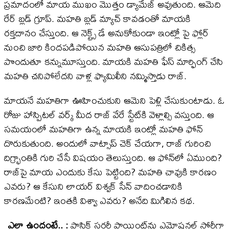
ప్రమాదంలో మాయ ముఖం మొత్తం డ్యామేజ్‌ అవుతుంది. ఆమెది
రేర్‌ బ్లడ్‌ గ్రూప్‌. మహతి బ్లడ్‌ మ్యాచ్‌ కావడంతో మాయకి
రక్తదానం చేస్తుంది. ఆ నెక్ట్స్ డే అనుకోకుండా ఇంట్లో పై ఫ్లోర్‌
నుంచి జారి కిందపడిపోయిన మహతి ఆసుపత్రిలో చికిత్స
పొందుతూ కన్నుమూస్తుంది. మాయకి మహతి ఫేస్‌ మార్ఫింగ్‌ చేసి
మహతి చనిపోలేదని వాళ్ల ఫ్యామిలీని నమ్మిస్తాడు రాజ్‌.
మాయనే మహతిగా ఊహించుకుని ఆమెని పెళ్లి చేసుకుంటాడు. ఓ
రోజు హాస్పిటల్‌ వర్క్ మీద రాజ్‌ వేరే స్టేట్‌కి వెళ్లాల్సి వస్తుంది. ఆ
సమయంలో మహతిగా ఉన్న మాయకి ఇంట్లో మహతి ఫోన్‌
దొరుకుతుంది. అందులో వాట్సాప్‌ చెక్‌ చేయగా, రాజ్‌ గురించి
దిగ్భ్రాంతికి గురి చేసే విషయం తెలుస్తుంది. ఆ ఫోన్‌లో ఏముంది?
రాజ్‌పై మాయ ఎందుకు కేసు పెట్టింది? మహతి చావుకి కారణం
ఎవరు? ఆ కేసుని లాయర్‌ విశ్వక్‌ సేన్‌ వాదించడానికి
కారణమేంటి? ఇంతకి విశ్వా ఎవరు? అనేది మిగిలిన కథ.
ఎలా ఉందంటే.. :
ప్లాస్టిక్ సర్జరీ పాయింట్‌ను ఎమోషనల్ స్టోరీగా