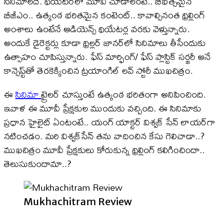
సినిమాలదే. థియేటర్​లో మూవీ చూడాలంటే.. బీభత్సమైన
బీజీఎం.. ఉత్కంఠ భరితమైన కంటెంట్​.. కావాల్సినంత థ్రిల్లింగ్
అంశాలు ఉంటేనే ఆడియెన్స్ థియేటర్ల వరకు వెళ్తున్నారు.
అందుకే డైరెక్టర్లు కూడా థ్రిల్లర్ జానర్​లో సినిమాలు తీసేందుకు
ఉత్సాహం చూపిస్తున్నారు. ఫేస్ మార్ఫింగ్/ ఫేస్ ప్లాస్టిక్ సర్జరీ అనే
కాన్సెప్ట్​తో తెరకెక్కించిన ట్రయాంగిల్ లవ్ స్టోరీ ముఖచిత్రం.
ఈ
సినిమా
ట్రైలర్​ చూస్తుంటే ఉత్కంఠ భరితంగా అనిపించింది.
ఇవాళ ఈ మూవీ ప్రేక్షకుల ముందుకు వచ్చింది. ఈ సినిమాకు
ప్రధాన హైలైట్ ఏంటంటే.. యంగ్ యాక్టర్ విశ్వక్ సేన్​ లాయర్​గా
నటించడం. మరి విశ్వక్​సేన్ తను వాదించిన కేసు గెలిచాడా..?
ముఖచిత్రం మూవీ ప్రేక్షకులు కోరుకున్న థ్రిల్లింగ్ కలిగించిందా..
తెలుసుకుందామా..?
Mukhachitram Review