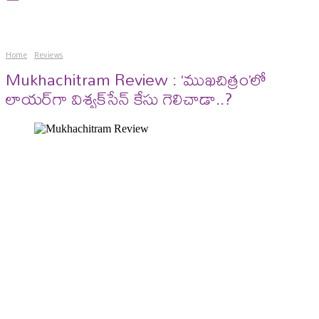
Home
Reviews
Mukhachitram Review : ‘ముఖచిత్రం’లో
లాయర్​గా విశ్వక్​సేన్​ కేసు గెలిచాడా..?