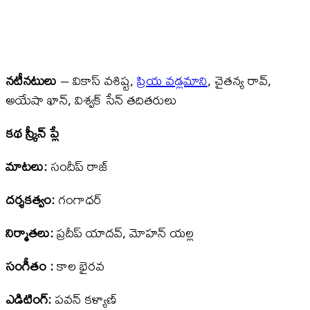
నటీనటులు
– వికాస్ వశిష్ట,
ప్రియ వడ్లమాని
, చైతన్య రావ్,
అయేషా ఖాన్, విశ్వక్ సేన్ తదితరులు
కథ స్క్రీన్ ప్లే
మాటలు:
సందీప్ రాజ్
దర్శకత్వం:
గంగాధర్
నిర్మాతలు:
ప్రదీప్ యాదవ్, మోహన్ యల్ల
సంగీతం :
కాల భైరవ
ఎడిటింగ్:
పవన్ కళ్యాణ్