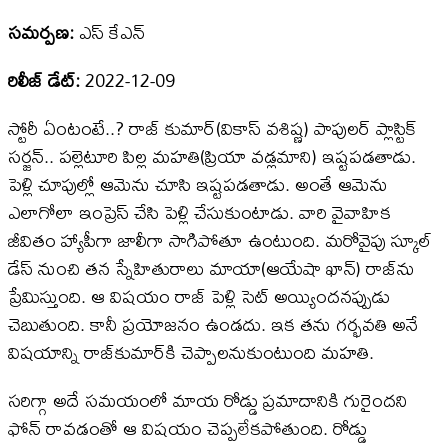
సమర్పణ:
ఎస్ కేఎన్
రిలీజ్ డేట్:
2022-12-09
స్టోరీ ఏంటంటే..? రాజ్‌ కుమార్‌(వికాస్‌ వశిష్ణ) పాపులర్‌ ప్లాస్టిక్‌
సర్జన్‌.. పల్లెటూరి పిల్ల మహతి(ప్రియా వడ్లమాని) ఇష్టపడతాడు.
పెళ్లి చూపుల్లో ఆమెను చూసి ఇష్టపడతాడు. అంతే ఆమెను
ఎలాగోలా ఇంప్రెస్ చేసి పెళ్లి చేసుకుంటాడు. వారి వైవాహిక
జీవితం హ్యాపీగా జాలీగా సాగిపోతూ ఉంటుంది. మరోవైపు స్కూల్‌
డేస్‌ నుంచి తన స్నేహితురాలు మాయా(ఆయేషా ఖాన్‌) రాజ్​ను
ప్రేమిస్తుంది. ఆ విషయం రాజ్‌ పెళ్లి సెట్‌ అయ్యిందనప్పుడు
చెబుతుంది. కానీ ప్రయోజనం ఉండదు. ఇక తను గర్భవతి అనే
విషయాన్ని రాజ్‌కుమార్‌కి చెప్పాలనుకుంటుంది మహతి.
సరిగ్గా అదే సమయంలో మాయ రోడ్డు ప్రమాదానికి గురైందని
ఫోన్‌ రావడంతో ఆ విషయం చెప్పలేకపోతుంది. రోడ్డు