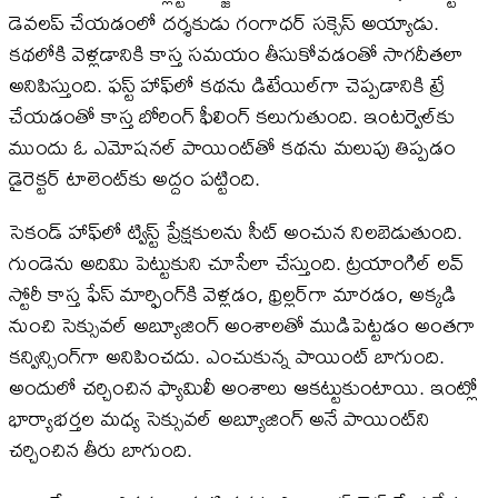
డెవలప్ చేయడంలో దర్శకుడు గంగాధర్ సక్సెస్ అయ్యాడు.
కథలోకి వెళ్లడానికి కాస్త సమయం తీసుకోవడంతో సాగదీతలా
అనిపిస్తుంది. ఫస్ట్ హాఫ్​లో కథను డిటేయిల్‌గా చెప్పడానికి ట్రే
చేయడంతో కాస్త బోరింగ్ ఫీలింగ్ కలుగుతుంది. ఇంటర్వెల్‌కు
ముందు ఓ ఎమోషనల్ పాయింట్​తో కథను మలుపు తిప్పడం
డైరెక్టర్ టాలెంట్​కు అద్దం పట్టింది.
సెకండ్ హాఫ్​లో ట్విస్ట్ ప్రేక్షకులను సీట్ అంచున నిలబెడుతుంది.
గుండెను అదిమి పెట్టుకుని చూసేలా చేస్తుంది. ట్రయాంగిల్‌ లవ్‌
స్టోరీ కాస్త ఫేస్‌ మార్ఫింగ్‌కి వెళ్లడం, థ్రిల్లర్‌గా మారడం, అక్కడి
నుంచి సెక్సువల్‌ అబ్యూజింగ్‌ అంశాలతో ముడిపెట్టడం అంతగా
కన్విన్సింగ్‌గా అనిపించదు. ఎంచుకున్న పాయింట్‌ బాగుంది.
అందులో చర్చించిన ఫ్యామిలీ అంశాలు ఆకట్టుకుంటాయి. ఇంట్లో
భార్యాభర్తల మధ్య సెక్సువల్‌ అబ్యూజింగ్‌ అనే పాయింట్‌ని
చర్చించిన తీరు బాగుంది.