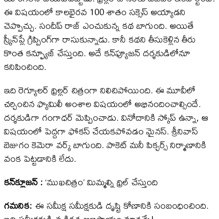
ఈ విషయంలో కాలభైరవ 100 శాతం సక్సెస్ అయ్యాడని
చెప్పొచ్చు. సందీప్‌ రాజ్‌ ఎంచుకున్న కథ బాగుంది. అయితే
స్క్రీన్‌ప్లే గ్రిప్పింగ్‌గా రాసుకున్నాడు. కానీ కథని తీసుకెళ్లిన తీరు
కొంత కన్ఫ్యూజ్‌ చేస్తుంది. అదే కన్‌ఫ్యూజన్‌ దర్శకుడిలోనూ
కనిపించింది.
ఇది రెగ్యూలర్‌ థ్రిల్లర్‌ చిత్రంగా నిలిచిపోయింది. ఈ మూవీలో
చర్చించిన ఫ్యామిలీ అంశాల విషయంలో అభినందించాల్సిందే.
దర్శకుడిగా గంగాధర్‌ మెప్పించాడు. వినోదానికి స్కోప్‌ ఉన్నా, ఆ
విషయంలో పెద్దగా ఫోకస్‌ చేయకపోవడం మైనస్‌. శ్రీనివాస్‌
బెజుగం కెమెరా వర్క్ బాగుంది. పాకెట్‌ మనీ పిక్చర్స్ నిర్మాణానికి
వంక పెట్టడానికి లేదు.
కన్​క్లూజన్​ :
‘ముఖచిత్రం’ మిమ్మల్ని థ్రిల్ చేస్తుంది
గమనిక:
ఈ సమీక్ష సమీక్షకుడి దృష్టి కోణానికి సంబంధించింది.