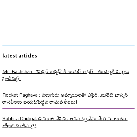
latest articles
Mr. Bachchan : ‘మిస్టర్ బచ్చన్’ కి బంపర్ ఆఫర్.. ఈ దెబ్బకి నష్టాలు
పూడినట్టే!
Rocket Raghava : నలుగురు అమ్మాయిలతో ఎఫైర్..బులెట్ భాస్కర్
రాసలీలలు బయటపెట్టిన రాఘవ లీలలు!
Sobhita Dhulipalaసమంత చేసిన పొరపాట్లు నేను చేయను అంటూ
శోభిత దూళిపాళ్ల!