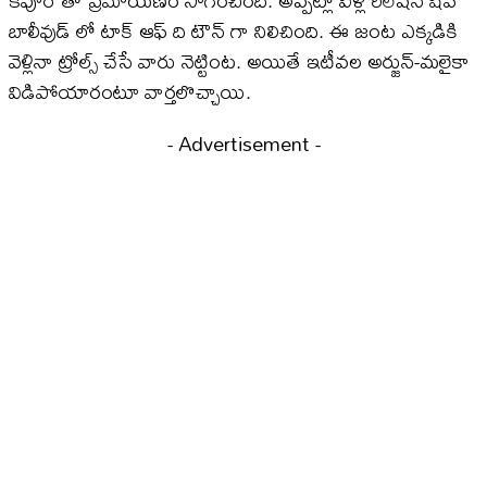
కపూర్ తో ప్రేమాయణం సాగించింది. అప్పట్లో వీళ్ల రిలేషన్ షిప్
బాలీవుడ్ లో టాక్ ఆఫ్ ది టౌన్ గా నిలిచింది. ఈ జంట ఎక్కడికి
వెళ్లినా ట్రోల్స్ చేసే వారు నెట్టింట. అయితే ఇటీవల అర్జున్-మలైకా
విడిపోయారంటూ వార్తలొచ్చాయి.
- Advertisement -