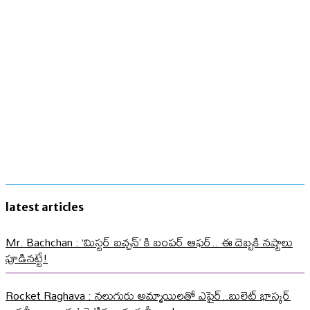
latest articles
Mr. Bachchan : ‘మిస్టర్ బచ్చన్’ కి బంపర్ ఆఫర్.. ఈ దెబ్బకి నష్టాలు
పూడినట్టే!
Rocket Raghava : నలుగురు అమ్మాయిలతో ఎఫైర్..బులెట్ భాస్కర్