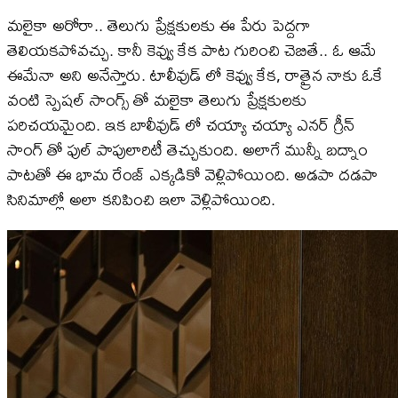
మలైకా అరోరా.. తెలుగు ప్రేక్షకులకు ఈ పేరు పెద్దగా
తెలియకపోవచ్చు. కానీ కెవ్వు కేక పాట గురించి చెబితే.. ఓ ఆమే
ఈమేనా అని అనేస్తారు. టాలీవుడ్ లో కెవ్వు కేక, రాత్రైన నాకు ఓకే
వంటి స్పెషల్ సాంగ్స్ తో మలైకా తెలుగు ప్రేక్షకులకు
పరిచయమైంది. ఇక బాలీవుడ్ లో చయ్యా చయ్యా ఎనర్ గ్రీన్
సాంగ్ తో ఫుల్ పాపులారిటీ తెచ్చుకుంది. అలాగే మున్నీ బద్నాం
పాటతో ఈ భామ రేంజ్ ఎక్కడికో వెళ్లిపోయింది. అడపా దడపా
సినిమాల్లో అలా కనిపించి ఇలా వెళ్లిపోయింది.