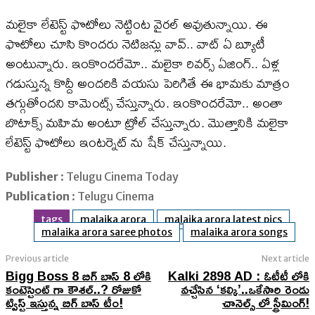
మలైకా లేటెస్ట్ ఫొటోలు నెట్టింట వైరల్ అవుతున్నాయి. ఈ
ఫొటోలు చూసి కొందరు నెటిజన్లు వావ్.. వాట్ ఏ బ్యూటీ
అంటున్నారు. ఇంకొందరేమో.. మలైకా రివర్స్ ఏజింగ్.. ఏళ్ల
గడుస్తున్న కొద్దీ అందరికి వయసు పెరిగితే ఈ భామకు మాత్రం
తగ్గుతోందని కామెంట్స్ చేస్తున్నారు. ఇంకొందరేమో.. అంతా
బొటాక్స్ మహిమ అంటూ ట్రోల్ చేస్తున్నారు. మొత్తానికి మలైకా
లేటెస్ట్ ఫొటోలు ఇంటర్నెట్ ను షేక్ చేస్తున్నాయి.
Publisher
: Telugu Cinema Today
Publication
: Telugu Cinema
tags
malaika arora
malaika arora latest pics
malaika arora saree photos
malaika arora songs
Previous article
Next article
Bigg Boss 8 బిగ్ బాస్ 8 లోకి
Kalki 2898 AD : ఓటీటీ లోకి
కంటెస్టెంట్ గా కౌశల్..? రోజుకో
వచ్చేసిన ‘కల్కి’..ఒకేసారి రెండు
ట్విస్ట్ ఇస్తున్న బిగ్ బాస్ టీం!
చానెల్స్ లో స్ట్రీమింగ్!