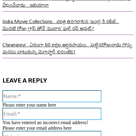
వేధించేవాడు : ఇలియానా
Indra Movie Collections : చరిత్ర తిరగరాసిన ‘ఇంద్ర’ రీ రిలీజ్..
మొదటి రోజు గ్రాస్ తోనే ‘మురారి’ ఫుల్ రన్ అవుట్!
Chiranjeevi : ఏకంగా 60 లక్షల ఆర్ధికసాయం.. పుట్టినరోజునాడు గొప్ప
మనసు చాటుకున్న మెగాస్టార్ చిరంజీవి!
LEAVE A REPLY
Name:*
Please enter your name here
Email:*
You have entered an incorrect email address!
Please enter your email address here
Website: