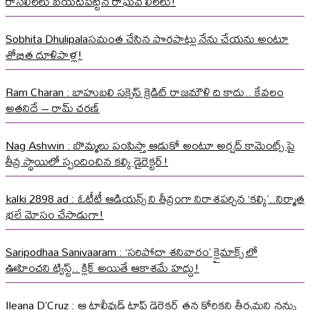
రాసలీలలు బయటపెట్టిన రాఘవ లీలలు!
Sobhita Dhulipalaసమంత చేసిన పొరపాట్లు నేను చేయను అంటూ
శోభిత దూళిపాళ్ల!
Ram Charan : బాహుబలి సక్సెస్ క్రెడిట్ రాజమౌళి ది కాదు.. కేవలం
అతనిదే – రామ్ చరణ్
Nag Ashwin : బొమ్మలు పంపిస్తా ఆడుకో అంటూ అర్షద్ కామెంట్స్ పై
తీవ్ర స్థాయిలో స్పందించిన కల్కి డైరెక్టర్!
kalki 2898 ad : ఓటీటీ ఆడియన్స్ ని తీవ్రంగా నిరాశపర్చిన ‘కల్కి’..నిర్మాత
భలే మోసం చేసాడుగా!
Saripodhaa Sanivaaram : ‘సరిపోదా శనివారం’ క్లైమాక్స్ లో
ఊహించని ట్విస్ట్.. క్లిక్ అయితే ఆకాశమే హద్దు!
Ileana D’Cruz : ఆ టాలీవుడ్ టాప్ డైరెక్టర్ తన కోరికని తీర్చమని నన్ను