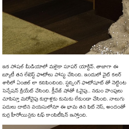
ఇక సోషల్ మీడియాలో మలైకా సూపర్ యాక్టివ్. తాజాగా ఈ
బ్యూటీ తన లేటెస్ట్ ఫొటోలు పోస్టు చేసింది. ఇందులో వైట్ కలర్
శారీలో ఏంజిల్ లా కనిపించింది. స్టన్నింగ్ ఫొటోషూట్ తో నెట్టింట
సెన్సేషన్ క్రియేట్ చేసింది. క్లీవేజ్ షోతో ఓవైపు.. నడుం వొంపులు
చూపిస్తూ మరోవైపు కుర్రాళ్లకు కునుకు లేకుండా చేసింది. నాలుగు
పదులు దాటిన వయసులోనూ ఈ భామ తన ఫిట్ నెస్, అందంతో
కుర్ర హీరోయిన్లకు టఫ్ కాంపిటీషిన్ ఇస్తోంది.