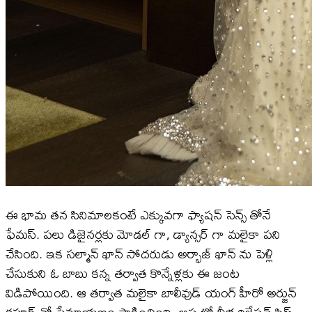
ఈ భామ తన సినిమాలకంటే ఎక్కువగా ఫ్యాషన్ సెన్స్ తోనే
ఫేమస్. పలు డిజైనర్లకు మోడల్ గా, డ్యాన్సర్ గా మలైకా పని
చేసింది. ఇక సల్మాన్ ఖాన్ సోదరుడు అర్భాజ్ ఖాన్ ను పెళ్లి
చేసుకుని ఓ బాబు కన్న తర్వాత కొన్నేళ్లకు ఈ జంట
విడిపోయింది. ఆ తర్వాత మలైకా బాలీవుడ్ యంగ్ హీరో అర్జున్