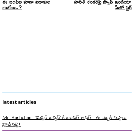
ఈ జంటది కూడా విడాకుల
హరీశ్ శంకర్‌పై ప్యాన్ ఇండియా
బాటేనా..?
హీరో ఫైర్
latest articles
Mr. Bachchan : ‘మిస్టర్ బచ్చన్’ కి బంపర్ ఆఫర్.. ఈ దెబ్బకి నష్టాలు
పూడినట్టే!