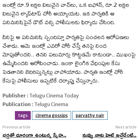
ఇంట్లో రూ.9 లక్షల విలువైన వాచ్‌లు, ఒక ఐఫోన్, రూ.2 లక్షల
విలువైన ల్యాప్‌టాప్ చోరీ అయ్యాయట. ఇక పార్వతికి ఆ
పనిమనిషిపైనే డౌట్ వచ్చి పోలీసులకు ఫిర్యాదు చేసింది.
దీనిపై ఆ పనిమనిషి స్పందిస్తూ పార్వతిపై సంచలన ఆరోపణలు
చేశాడు. ఆమె ఇంట్లో ఎవరో చోరీ చేస్తే తనపై నింద
మోపుతోందని.. తనని పలుమార్లు కొట్టడమే కాకుండా.. ముఖంపై
ఉమ్మేసిందని ఆరోపించాడు. ఇంకా లైంగిక వేధింపుల కేసు
పెడతానని బెదిరిస్తున్నట్లు వాపోయాడు. పార్వతి ఇంట్లో చోరీ
కేసుపై పోలీసులు ఇప్పటికే దర్యాప్తు చేస్తున్నారు.
Publisher
: Telugu Cinema Today
Publication
: Telugu Cinema
tags
cinema gossips
parvathy nair
Previous article
Next article
భర్తతో దూరంగా ఉంటున్న స్నేహ..
నువ్వు నాకు హిట్ ఇచ్చేదేంటి..