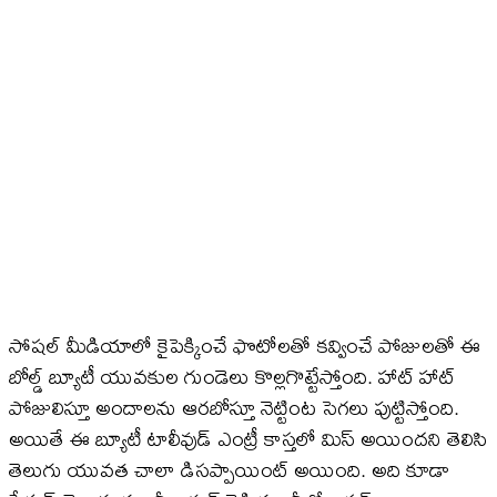
సోషల్ మీడియాలో కైపెక్కించే ఫొటోలతో కవ్వించే పోజులతో ఈ
బోల్డ్ బ్యూటీ యువకుల గుండెలు కొల్లగొట్టేస్తోంది. హాట్ హాట్
పోజులిస్తూ అందాలను ఆరబోస్తూ నెట్టింట సెగలు పుట్టిస్తోంది.
అయితే ఈ బ్యూటీ టాలీవుడ్ ఎంట్రీ కాస్తలో మిస్ అయిందని తెలిసి
తెలుగు యువత చాలా డిసప్పాయింట్ అయింది. అది కూడా