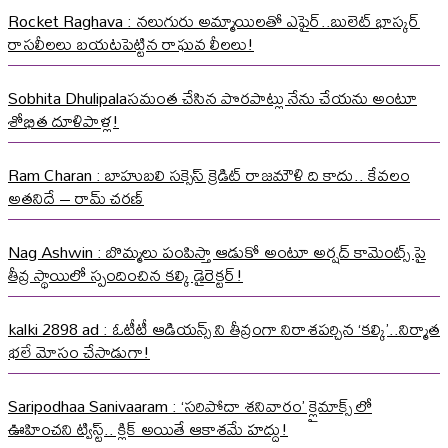
Rocket Raghava : నలుగురు అమ్మాయిలతో ఎఫైర్..బులెట్ భాస్కర్
రాసలీలలు బయటపెట్టిన రాఘవ లీలలు!
Sobhita Dhulipalaసమంత చేసిన పొరపాట్లు నేను చేయను అంటూ
శోభిత దూళిపాళ్ల!
Ram Charan : బాహుబలి సక్సెస్ క్రెడిట్ రాజమౌళి ది కాదు.. కేవలం
అతనిదే – రామ్ చరణ్
Nag Ashwin : బొమ్మలు పంపిస్తా ఆడుకో అంటూ అర్షద్ కామెంట్స్ పై
తీవ్ర స్థాయిలో స్పందించిన కల్కి డైరెక్టర్!
kalki 2898 ad : ఓటీటీ ఆడియన్స్ ని తీవ్రంగా నిరాశపర్చిన ‘కల్కి’..నిర్మాత
భలే మోసం చేసాడుగా!
Saripodhaa Sanivaaram : ‘సరిపోదా శనివారం’ క్లైమాక్స్ లో
ఊహించని ట్విస్ట్.. క్లిక్ అయితే ఆకాశమే హద్దు!