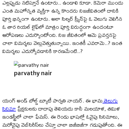
ఎల్లప్పుడు నటిస్తూనే ఉంటారు.. ఉండాలి కూడా. కెమెరా ముందు
ఎంత మహోన్నత వ్యక్తిగా ఉన్న కొందరు నిజజీవితంలో దానికి
పూర్తి భిన్నంగా ఉంటారు. అలా సిల్వర్ స్క్రీన్‌పై ఓ వెలుగు వెలిగిన
ఓ తార రియల్ లైఫ్‌లో మాత్రం పూర్తి విరుద్ధంగా ఉందంటూ
ఆరోపణలు ఎదుర్కొంటోంది. నిజ జీవితంలో ఆమె ప్రవర్తనపై
చాలా విమర్శలు వెల్లువెత్తుతున్నాయి. ఇంతకీ ఎవరామె..? ఇంత
విమర్శలు ఎదుర్కోవడానికి కారణమేంటి..?
parvathy nair
యంగ్ అండ్ బోల్డ్ బ్యూటీ పార్వతి నాయర్. ఈ భామ
తెలుగు
సినిమా
ప్రేక్షకులకు దాదాపు తెలియదు కానీ మలయాళ, తమిళ
ఇండస్ట్రీలో చాలా ఫేమస్. ఈ రెండు భాషల్లో ఓవైపు సినిమాలు,
మరోవైపు వెబ్‌సిరీస్‌లు చేస్తూ చాలా బిజీబిజీగా గడుపుతోంది. ఈ