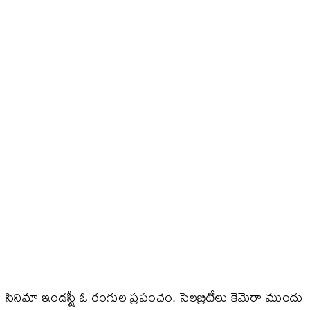
సినిమా ఇండస్ట్రీ ఓ రంగుల ప్రపంచం. సెలబ్రిటీలు కెమెరా ముందు