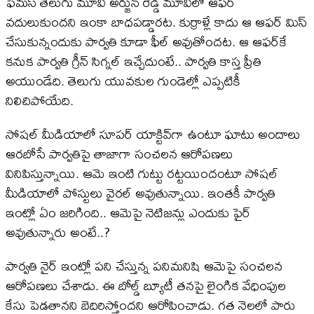
ఫేమస్ తెలుగు మూవీ అర్జున్ రెడ్డి మూవీలో ఆఫర్
వదులుకుందని ఇంకా బాధపడ్డారట. కుర్రాళ్లే కాదు ఆ ఆఫర్ మిస్
చేసుకున్నందుకు పార్వతి కూడా ఫీల్ అవుతోందట. ఆ ఆఫర్‌కే
కనుక పార్వతి గ్రీన్ సిగ్నల్ ఇచ్చేదుంటే.. పార్వతి కాస్త ప్రీతి
అయుండేది. తెలుగు యువకుల గుండెల్లో ఎప్పటికీ
నిలిచిపోయేది.
సోషల్ మీడియాలో సూపర్ యాక్టివ్‌గా ఉంటూ ఘాటు అందాలు
ఆరబోసే పార్వతిపై తాజాగా సంచలన ఆరోపణలు
వినిపిస్తున్నాయి. ఆమె ఇంటి గుట్టు రట్టయిందంటూ సోషల్
మీడియాలో పోస్టులు వైరల్ అవుతున్నాయి. ఇంతకీ పార్వతి
ఇంట్లో ఏం జరిగింది.. ఆమెపై నెటిజన్లు ఎందుకు ఫైర్
అవుతున్నారు అంటే..?
పార్వతి నైర్ ఇంట్లో పని చేస్తున్న పనిమనిషి ఆమెపై సంచలన
ఆరోపణలు చేశాడు. ఈ బోల్డ్ బ్యూటీ తనపై లైంగిక వేధింపుల
కేసు పెడతానని బెదిరిస్తోందని ఆరోపించాడు. గత నెలలో పారు