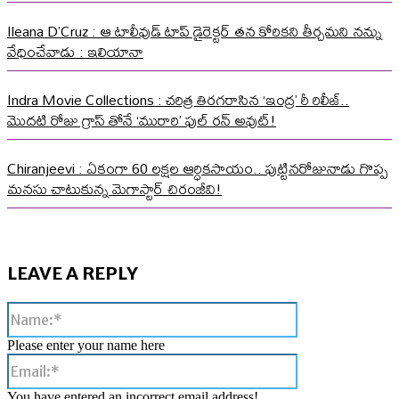
Ileana D’Cruz : ఆ టాలీవుడ్ టాప్ డైరెక్టర్ తన కోరికని తీర్చమని నన్ను
వేధించేవాడు : ఇలియానా
Indra Movie Collections : చరిత్ర తిరగరాసిన ‘ఇంద్ర’ రీ రిలీజ్..
మొదటి రోజు గ్రాస్ తోనే ‘మురారి’ ఫుల్ రన్ అవుట్!
Chiranjeevi : ఏకంగా 60 లక్షల ఆర్ధికసాయం.. పుట్టినరోజునాడు గొప్ప
మనసు చాటుకున్న మెగాస్టార్ చిరంజీవి!
LEAVE A REPLY
Name:*
Please enter your name here
Email:*
You have entered an incorrect email address!