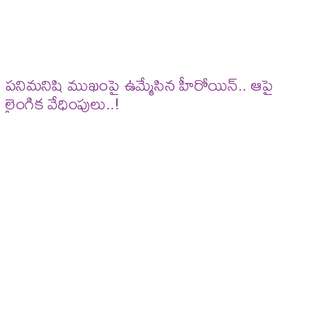
పనిమనిషి ముఖంపై ఉమ్మేసిన హీరోయిన్.. ఆపై
లైంగిక వేధింపులు..!