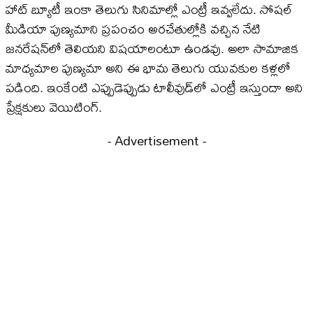
హాట్ బ్యూటీ ఇంకా తెలుగు సినిమాల్లో ఎంట్రీ ఇవ్వలేదు. సోషల్
మీడియా పుణ్యమాని ప్రపంచం అరచేతుల్లోకి వచ్చిన నేటి
జనరేషన్‌లో తెలియని విషయాలంటూ ఉండవు. అలా సామాజిక
మాధ్యమాల పుణ్యమా అని ఈ భామ తెలుగు యువకుల కళ్లలో
పడింది. ఇంకేంటి ఎప్పుడెప్పుడు టాలీవుడ్‌లో ఎంట్రీ ఇస్తుందా అని
ప్రేక్షకులు వెయిటింగ్.
- Advertisement -