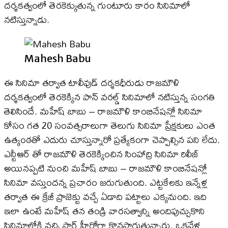
ద‌ర్శ‌క‌త్వంలో తెర‌కెక్కుతున్న గుంటూరు కారం సినిమాలో
నటిస్తున్నాడు.
Mahesh Babu
ఈ సినిమా తర్వాత టాలీవుడ్ దర్శకధీరుడు రాజమౌళి
దర్శకత్వంలో తెరకెక్కిన‌ పాన్ వరల్డ్ సినిమాలో నటిస్తున్న సంగతి
తెలిసిందే. మహేష్ బాబు – రాజమౌళి కాంబినేషన్లో సినిమా
కోసం గత 20 సంవత్సరాలుగా తెలుగు సినిమా ప్రేక్షకులు ఎంత
ఉత్కంఠతో ఎదురు చూస్తున్నారో ప్రత్యేకంగా చెప్పాల్సిన పని లేదు.
ఎన్టీఆర్ తో రాజమౌళి తెర‌కెక్కించిన సింహాద్రి సినిమా రిలీజ్
అయినప్పటి నుంచి మహేష్ బాబు – రాజమౌళి కాంబినేషన్లో
సినిమా వస్తుందన్న ప్రచారం జరుగుతుంది. ఎట్టకేలకు ఇన్నేళ్ల
తర్వాత ఈ క్రేజీ ప్రాజెక్టు వచ్చే ఏడాది పట్టాలు ఎక్కనుంది. ఇది
ఇలా ఉంటే మహేష్ తన తండ్రి వారసత్వాన్ని అందిపుచ్చుకొని
సినిమాల్లోకి వచ్చి స్టార్ హీరోగా కొనసాగుతున్నారు. ఒకవేళ