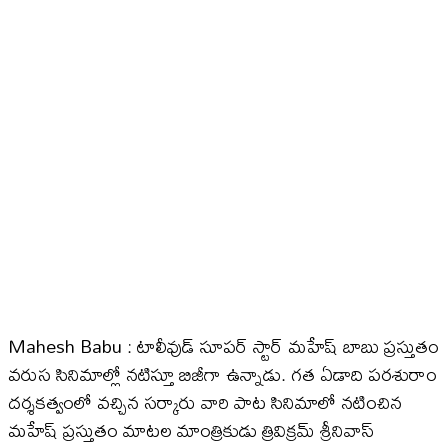
Mahesh Babu : టాలీవుడ్ సూపర్ స్టార్ మహేష్ బాబు ప్రస్తుతం
వరుస సినిమాల్లో నటిస్తూ బిజీగా ఉన్నాడు. గత ఏడాది పర‌శురాం
దర్శకత్వంలో వచ్చిన సర్కారు వారి పాట సినిమాలో నటించిన
మహేష్ ప్రస్తుతం మాటల మాంత్రికుడు త్రివిక్రమ్ శ్రీనివాస్