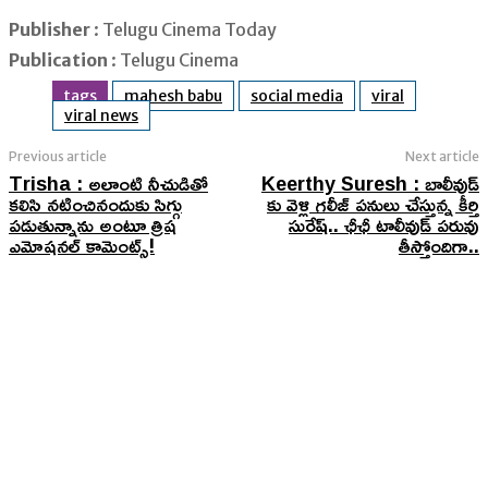
Publisher
: Telugu Cinema Today
Publication
: Telugu Cinema
tags
mahesh babu
social media
viral
viral news
Previous article
Next article
Trisha : అలాంటి నీచుడితో
Keerthy Suresh : బాలీవుడ్
కలిసి నటించినందుకు సిగ్గు
కు వెళ్లి గలీజ్ పనులు చేస్తున్న కీర్తి
పడుతున్నాను అంటూ త్రిష
సురేష్.. ఛీఛీ టాలీవుడ్ పరువు
ఎమోషనల్ కామెంట్స్!
తీస్తోందిగా..