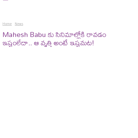
Home
News
Mahesh Babu కు సినిమాల్లోకి రావడం
ఇష్టంలేదా.. ఆ వృత్తి అంటే ఇష్టమట!