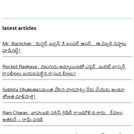
latest articles
Mr. Bachchan : ‘మిస్టర్ బచ్చన్’ కి బంపర్ ఆఫర్.. ఈ దెబ్బకి నష్టాలు
పూడినట్టే!
Rocket Raghava : నలుగురు అమ్మాయిలతో ఎఫైర్..బులెట్ భాస్కర్
రాసలీలలు బయటపెట్టిన రాఘవ లీలలు!
Sobhita Dhulipalaసమంత చేసిన పొరపాట్లు నేను చేయను అంటూ
శోభిత దూళిపాళ్ల!
Ram Charan : బాహుబలి సక్సెస్ క్రెడిట్ రాజమౌళి ది కాదు.. కేవలం
అతనిదే – రామ్ చరణ్