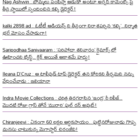
Nag Ashwin : బొమ్మలు పంపిస్తా ఆడుకో అంటూ అర్షద్ కామెంట్స్ పై
తీవ్ర స్థాయిలో స్పందించిన కల్కి డైరెక్టర్!
kalki 2898 ad : ఓటీటీ ఆడియన్స్ ని తీవ్రంగా నిరాశపర్చిన ‘కల్కి’..నిర్మాత
భలే మోసం చేసాడుగా!
Saripodhaa Sanivaaram : ‘సరిపోదా శనివారం’ క్లైమాక్స్ లో
ఊహించని ట్విస్ట్.. క్లిక్ అయితే ఆకాశమే హద్దు!
Ileana D’Cruz : ఆ టాలీవుడ్ టాప్ డైరెక్టర్ తన కోరికని తీర్చమని నన్ను
వేధించేవాడు : ఇలియానా
Indra Movie Collections : చరిత్ర తిరగరాసిన ‘ఇంద్ర’ రీ రిలీజ్..
మొదటి రోజు గ్రాస్ తోనే ‘మురారి’ ఫుల్ రన్ అవుట్!
Chiranjeevi : ఏకంగా 60 లక్షల ఆర్ధికసాయం.. పుట్టినరోజునాడు గొప్ప
మనసు చాటుకున్న మెగాస్టార్ చిరంజీవి!