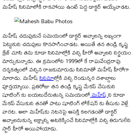
మహేష్ సినిమాలోకి రాకపోయి ఉంటే పెద్ద డాక్టర్ అయ్యేవాడట.
మహేష్ చదువుకునే సమయంలో డాక్టర్ అవ్వాలన్న లఖ్యంగా
పెట్టుకుని చదువులు కొనసాగించాడట. అయితే తన తండ్రి కృష్ణ
క్రేజ్‌ చూసి తను కూడా సినిమాల్లోకి వచ్చి హీరో అవ్వాలని నిర్ణయం
మార్చుకున్నాడు. ఈ క్రమంలోని 1999లో కే రాఘవేంద్రరావు
దర్శకత్వంలో వచ్చిన రాజకుమారుడు సినిమాతో మహేష్ హీరోగా
మారాడు. మహేష్
సినిమా
ల్లోకి వచ్చి రెండున్నర దశాబ్దాలు
పూర్తయ్యాయి. ప్రతిరోజు తన తండ్రి కృష్ణ మేకప్ చేసుకుని
షూటింగ్ కు బయలుదేరుతున్న సమయంలో
మహేష్
ని కూడా
మేకప్ వేసుకుని తనతో పాటు షూటింగ్ లోకేషన్ కు తీసుకు వెళ్లే
వారట. అలా మహేష్‌కు నటనపై ఆసక్తి కలగడంతో డాక్టర్
అవ్వాలనుకున్న లక్ష్యాన్ని అటకెక్కించే సినిమాల్లోకి వచ్చి తిరుగులేని
స్టార్ హీరో అయిపోయాడు.