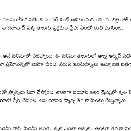
ా భేడియా మూవీలో నటించి సూపర్ హిట్ అనిపించుకుంది. ఈ చిత్రంల
దరాబాద్ వచ్చి తెలుగు ప్రేక్షకుల ప్రేమ ఏంటో రుచి చూసింది.
ా అనే సినిమాలో నటిస్తోంది. ఈ సినిమా తెలుగులో అల్లు అర్జున్ న
నిమా ప్రమోషన్స్‌లో బిజీగా ఉంది. వరుస ఇంటర్వ్యూలు ఇస్తూ బిజీ బిజీగ
తో ఫ్యాన్స్‌ను ఫిదా చేస్తోంది. తాజాగా నియాన్ కలర్ డ్రెస్సులో కృత
ో షేర్ చేసింది. అవి చూసిన ఫ్యాన్స్ తెగ కామెంట్లు చేస్తున్నారు.
మేడమ్ సార్ మేడమ్ అంతే.. కృతి ఏంటా ఆకృతి.. అంటూ తెగ కామెంట్