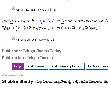
మరోవైపు ఈ ఫొటోల్లో
కృతి సనన్
కాస్త గ్లామర్ డోస్ బాగానే పె
డ్రెస్సింగ్ స్టైల్ ఫాలో అవుతున్నావా అంటూ కామెంట్స్ చేస్తున్నారు.
Publisher
: Telugu Cinema Today
Publication
: Telugu Cinema
tags
kriti sanon
kriti sanon photos
kriti sanon
Previous article
Shobha Shetty : పెళ్లి పీటలు ఎక్కబోతున్న కార్తీకదీపం మోనిత.. 