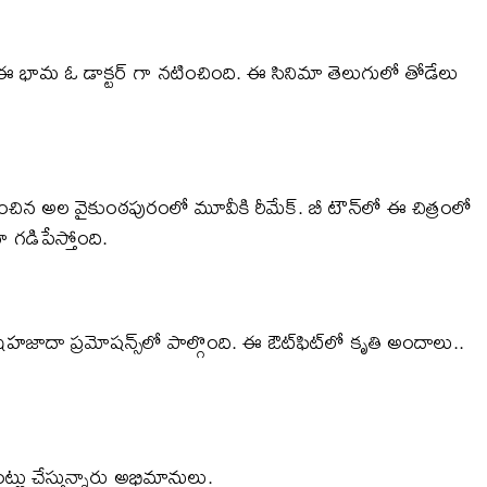
ో ఈ భామ ఓ డాక్టర్ గా నటించింది. ఈ సినిమా తెలుగులో తోడేలు
టించిన అల వైకుంఠపురంలో మూవీకి రీమేక్. బీ టౌన్‌లో ఈ చిత్రంలో
ా గడిపేస్తోంది.
ి షెహజాదా ప్రమోషన్స్‌లో పాల్గొంది. ఈ ఔట్‌ఫిట్‌లో కృతి అందాలు..
లు చేస్తున్నారు అభిమానులు.