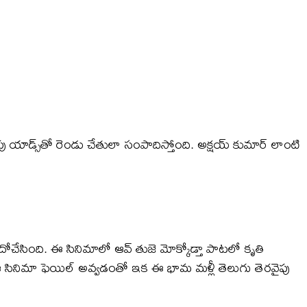
ు యాడ్స్‌తో రెండు చేతులా సంపాదిస్తోంది. అక్షయ్ కుమార్ లాంటి
దోచేసింది. ఈ సినిమాలో ఆవ్ తుజె మోక్కోడ్తా పాటలో కృతి
 ఆ సినిమా ఫెయిల్ అవ్వడంతో ఇక ఈ భామ మళ్లీ తెలుగు తెరవైపు