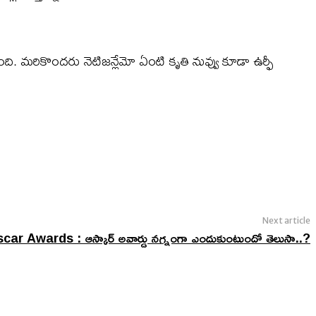
ది. మరికొందరు నెటిజన్లేమో ఏంటి కృతి నువ్వు కూడా ఉర్ఫీ
Next article
car Awards : ఆస్కార్ అవార్డు నగ్నంగా ఎందుకుంటుందో తెలుసా..?