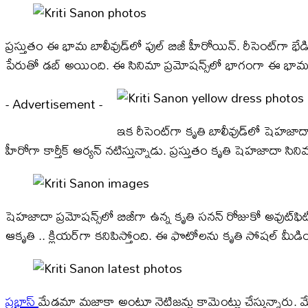
ప్రస్తుతం ఈ భామ బాలీవుడ్‌లో ఫుల్ బిజీ హీరోయిన్. రీసెంట్‌గ
పేరుతో డబ్ అయింది. ఈ సినిమా ప్రమోషన్స్‌లో భాగంగా ఈ భామ హై
- Advertisement -
ఇక రీసెంట్‌గా కృతి బాలీవుడ్‌లో షెహజాద
హీరోగా కార్తీక్ ఆర్యన్ నటిస్తున్నాడు. ప్రస్తుతం కృతి షెహజాదా సి
షెహజాదా ప్రమోషన్స్‌లో బిజీగా ఉన్న కృతి సనన్ రోజుకో అవుట్‌ఫిట్‌
ఆకృతి .. క్లియర్‌గా కనిపిస్తోంది. ఈ ఫొటోలను కృతి సోషల్ మీడియాల
ప్రభాస్
మేడమా మజాకా అంటూ నెటిజన్లు కామెంట్లు చేస్తున్నారు. 