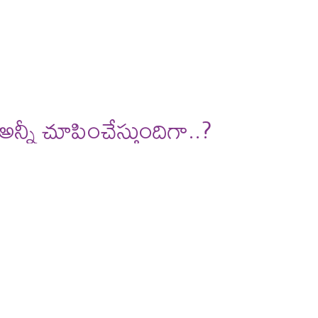
deos
reviews
అన్నీ చూపించేస్తుందిగా..?