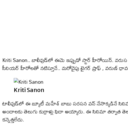
Kriti Sanon.. బాలీవుడ్‌లో ఈమె ఇప్పుడో స్టార్ హీరోయిన్. వరుస
సీనియర్ హీరోలతో నటిస్తూనే.. మరోవైపు టైగర్ ష్రాఫ్ , వరుణ్ ధా
Kriti Sanon
టాలీవుడ్‌లో ఈ బ్యూటీ మహేశ్ బాబు సరసన వన్ నేనొక్కడినే సినిమ
అందాలకు తెలుగు కుర్రాళ్లు ఫిదా అయ్యారు. ఈ సినిమా తర్వాత 
కన్నెత్తలేదు.