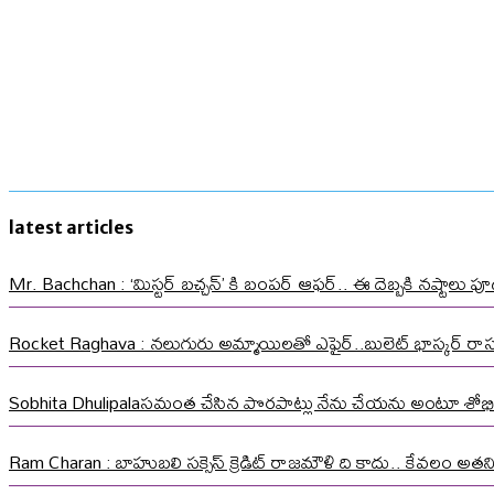
latest articles
Mr. Bachchan : ‘మిస్టర్ బచ్చన్’ కి బంపర్ ఆఫర్.. ఈ దెబ్బకి నష్టాలు పూడ
Rocket Raghava : నలుగురు అమ్మాయిలతో ఎఫైర్..బులెట్ భాస్కర్ ర
Sobhita Dhulipalaసమంత చేసిన పొరపాట్లు నేను చేయను అంటూ శోభి
Ram Charan : బాహుబలి సక్సెస్ క్రెడిట్ రాజమౌళి ది కాదు.. కేవలం అత