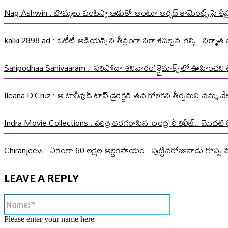
Nag Ashwin : బొమ్మలు పంపిస్తా ఆడుకో అంటూ అర్షద్ కామెంట్స్ పై తీవ్ర స
kalki 2898 ad : ఓటీటీ ఆడియన్స్ ని తీవ్రంగా నిరాశపర్చిన ‘కల్కి’..నిర్
Saripodhaa Sanivaaram : ‘సరిపోదా శనివారం’ క్లైమాక్స్ లో ఊహించని ట్వి
Ileana D’Cruz : ఆ టాలీవుడ్ టాప్ డైరెక్టర్ తన కోరికని తీర్చమని నన్ను
Indra Movie Collections : చరిత్ర తిరగరాసిన ‘ఇంద్ర’ రీ రిలీజ్.. మొదటి ర
Chiranjeevi : ఏకంగా 60 లక్షల ఆర్ధికసాయం.. పుట్టినరోజునాడు గొప్ప 
LEAVE A REPLY
Name:*
Please enter your name here