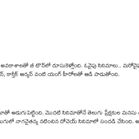
 అవకాశాలతో బీ టౌన్‌లో దూసుకెళ్తోంది. ఓవైపు సినిమాలు.. మరోవైప
వన్, కార్తీక్ ఆర్యన్ వంటి యంగ్ హీరోలతో ఆడి పాడుతోంది.
ాతో అడుగుపెట్టింది. మొదటి సినిమాతోనే తెలుగు ప్రేక్షకుల మనసు 
తెలుగులో నాగచైతన్య నటించిన దోచెయ్ సినిమాలో సందడి చేసింది.