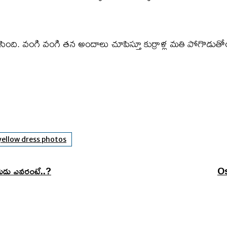
ంచేసింది. వంగి వంగి తన అందాలు చూపిస్తూ కుర్రాళ్ల మతి పోగొడుతోం
 yellow dress photos
వరుడు ఎవరంటే..?
Os