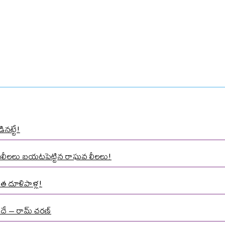
ినట్టే!
ాసలీలలు బయటపెట్టిన రాఘవ లీలలు!
త దూళిపాళ్ల!
నిదే – రామ్ చరణ్