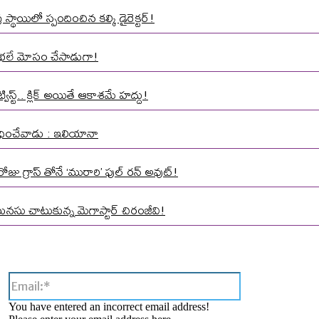
్థాయిలో స్పందించిన కల్కి డైరెక్టర్!
మాత భలే మోసం చేసాడుగా!
స్ట్.. క్లిక్ అయితే ఆకాశమే హద్దు!
 వేధించేవాడు : ఇలియానా
ోజు గ్రాస్ తోనే ‘మురారి’ ఫుల్ రన్ అవుట్!
మనసు చాటుకున్న మెగాస్టార్ చిరంజీవి!
Email:*
You have entered an incorrect email address!