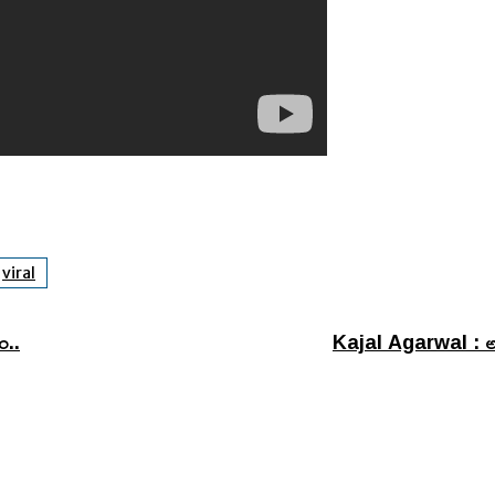
viral
హం..
Kajal Agarwal : అమ్మ