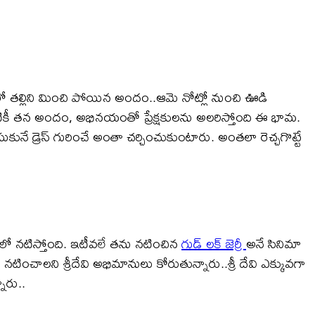
ంలో తల్లిని మించి పోయిన అందం..ఆమె నోట్లో నుంచి ఊడి
ినప్పటికీ తన అందం, అభినయంతో ప్రేక్షకులను అలరిస్తోంది ఈ భామ.
కునే డ్రెస్ గురించే అంతా చర్చించుకుంటారు. అంతలా రెచ్చగొట్టే
మాలో నటిస్తోంది. ఇటీవలే తను నటించిన
గుడ్ లక్ జెర్రీ
అనే సినిమా
నటించాలని శ్రీదేవి అభిమానులు కోరుతున్నారు..శ్రీ దేవి ఎక్కువగా
ారు..