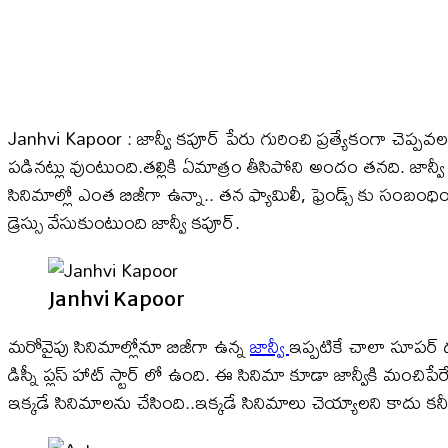
Janhvi Kapoor : జాన్వీ కపూర్ పేరు గురించి ప్రత్యేకంగా చెప
పడినట్లు వుంటుంది.తల్లికి ఏమాత్రం తీసిపోని అందం తనది. జాన్వ
సినిమాల్లో ఎంత బిజీగా ఉన్నా.. తన ఫ్యామిలీ, ఫ్రెండ్స్ కు సంబం
డ్రెస్సు వేసుకుంటుంది జాన్వీ కపూర్.
Janhvi Kapoor
మరోవైపు సినిమాల్లోనూ బిజీగా ఉన్న
జాన్వీ
ఇప్పటికే చాలా సూపర్ డ
డిస్నీ ప్లస్ హాట్ స్టార్ లో ఉంది. ఈ సినిమా కూడా జాన్వీకి మంచిపే
ఇక్కడే సినిమాలను చేసింది..ఇక్కడే సినిమాలు చెయ్యాలని కాదు