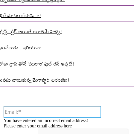
మాత భలే మోసం చేసాడుగా!
స్ట్.. క్లిక్ అయితే ఆకాశమే హద్దు!
 వేధించేవాడు : ఇలియానా
ోజు గ్రాస్ తోనే ‘మురారి’ ఫుల్ రన్ అవుట్!
మనసు చాటుకున్న మెగాస్టార్ చిరంజీవి!
Email:*
You have entered an incorrect email address!
Please enter your email address here