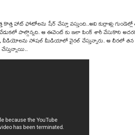
ొత్త హాట్ ఫోటోలను షేర్ చేస్తూ వస్తుంది..అవి కుర్రాళ్లు గుండెల్
ేడుకలో పాల్గొన్నది. ఆ ఈవెంట్ కు ఇలా పింక్ శారీ వేసుకొని అదరగొట
టోలు, వీడియోలను సోషల్ మీడియాలో వైరల్ చేస్తున్నారు. ఆ చీరలో
ేస్తున్నాయి..