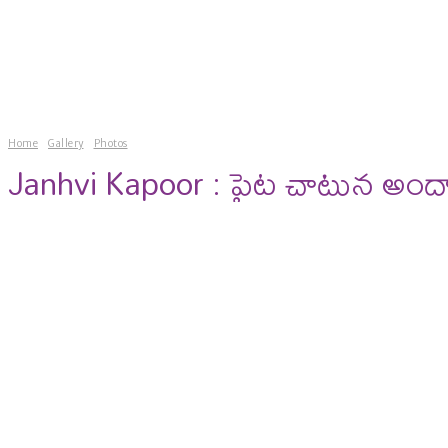
news
gossips
photos
vi
Home
Gallery
Photos
Janhvi Kapoor : పైట చాటున అందాలను చ