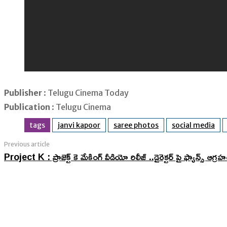
Publisher
: Telugu Cinema Today
Publication
: Telugu Cinema
tags
janvi kapoor
saree photos
social media
Previous article
Project K : ప్రాజెక్ట్ కె మేకింగ్ వీడియో రిలీజ్ ..డైరెక్టర్ పై ఫ్యాన్స్ ఆగ్ర