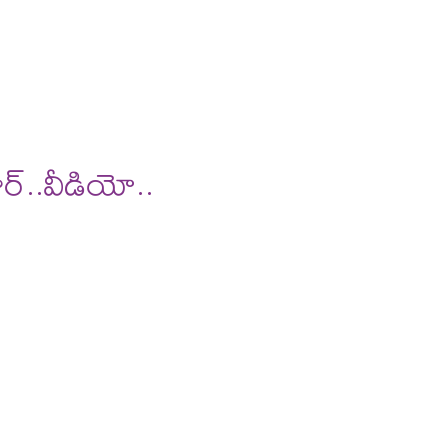
ూర్..వీడియో..