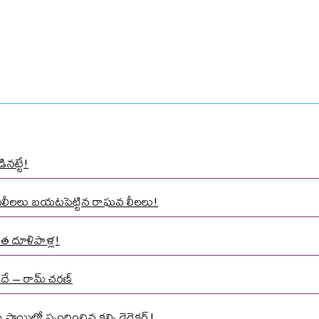
ినట్టే!
ాసలీలలు బయటపెట్టిన రాఘవ లీలలు!
త దూళిపాళ్ల!
నిదే – రామ్ చరణ్
్థాయిలో స్పందించిన కల్కి డైరెక్టర్!