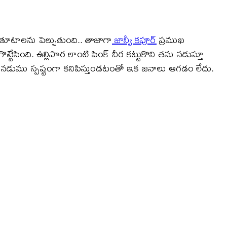
లో తూటాలను పెల్చుతుంది.. తాజాగా
జాన్వీ కపూర్
ప్రముఖ
్టేసింది. ఉల్లిపొర లాంటి పింక్ చీర కట్టుకొని తను నడుస్తూ
 తన నడుము స్పష్టంగా కనిపిస్తుండటంతో ఇక జనాలు ఆగడం లేదు.