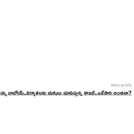
Next article
 బాబోయ్..నిర్మాతలకు చుక్కలు చూపిస్తున్న కాజల్..ఒకేసారి అంతనా?