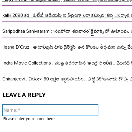
kalki 2898 ad : ఓటీటీ ఆడియన్స్ ని తీవ్రంగా నిరాశపర్చిన ‘కల్కి’..నిర్
Saripodhaa Sanivaaram : ‘సరిపోదా శనివారం’ క్లైమాక్స్ లో ఊహించని ట్వి
Ileana D’Cruz : ఆ టాలీవుడ్ టాప్ డైరెక్టర్ తన కోరికని తీర్చమని నన్ను
Indra Movie Collections : చరిత్ర తిరగరాసిన ‘ఇంద్ర’ రీ రిలీజ్.. మొదటి ర
Chiranjeevi : ఏకంగా 60 లక్షల ఆర్ధికసాయం.. పుట్టినరోజునాడు గొప్ప 
LEAVE A REPLY
Name:*
Please enter your name here