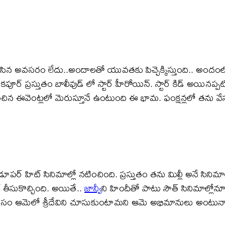
్పవలసిన అవసరం లేదు..అందాలతో యువతకు పిచ్చెక్కిస్తుంది.. అంద
ీ కపూర్ ప్రస్తుతం బాలీవుడ్ లో స్టార్ హీరోయిన్. స్టార్ కిడ్ అయ
ధించిన ఈవెంట్లలో మెరుస్తూనే ఉంటుంది ఈ భామ. ఫంక్షన్లలో తను వేసు
ూపర్ హిట్ సినిమాల్లో నటించింది. ప్రస్తుతం తను మిల్లీ అనే సిని
రే తీసుకొచ్చింది. అయితే..
జాన్వీ
ని హిందీతో పాటు సౌత్ సినిమాల్లోనూ 
 కనీసం ఆమెలో శ్రీదేవిని చూసుకుంటామని ఆమె అభిమానులు అంటున్న