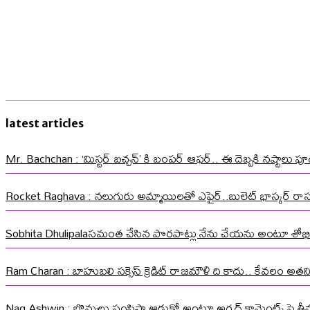
latest articles
Mr. Bachchan : ‘మిస్టర్ బచ్చన్’ కి బంపర్ ఆఫర్.. ఈ దెబ్బకి నష్టాలు పూడ
Rocket Raghava : నలుగురు అమ్మాయిలతో ఎఫైర్..బులెట్ భాస్కర్ ర
Sobhita Dhulipalaసమంత చేసిన పొరపాట్లు నేను చేయను అంటూ శోభి
Ram Charan : బాహుబలి సక్సెస్ క్రెడిట్ రాజమౌళి ది కాదు.. కేవలం అత
Nag Ashwin : బొమ్మలు పంపిస్తా ఆడుకో అంటూ అర్షద్ కామెంట్స్ పై తీవ్ర స