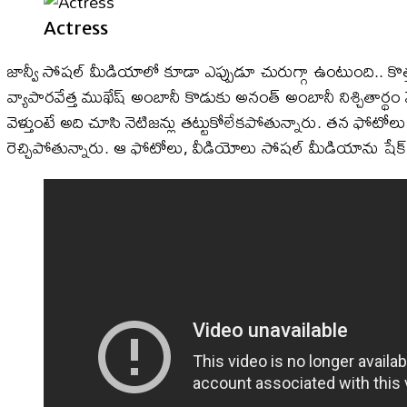
Actress
జాన్వీ సోషల్ మీడియాలో కూడా ఎప్పుడూ చురుగ్గా ఉంటుంది.. కొత్త క
వ్యాపారవేత్త ముఖేష్ అంబానీ కొడుకు అనంత్ అంబానీ నిశ్చితార్థం వ
వెళ్తుంటే అది చూసి నెటిజన్లు తట్టుకోలేకపోతున్నారు. తన ఫో
రెచ్చిపోతున్నారు. ఆ ఫోటోలు, వీడియోలు సోషల్ మీడియాను షేక్ చ