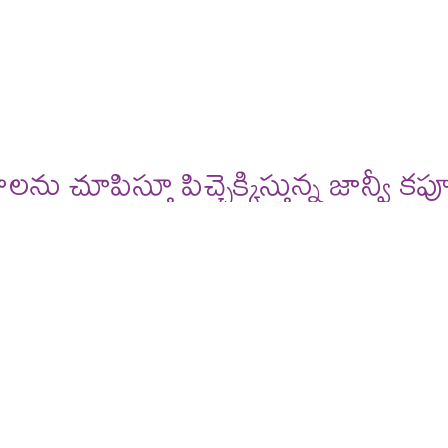
deos
reviews
ూపిస్తూ పిచ్చెక్కిస్తున్న జాన్వీ కప