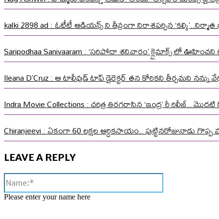
kalki 2898 ad : ఓటీటీ ఆడియన్స్ ని తీవ్రంగా నిరాశపర్చిన ‘కల్కి’..నిర్
Saripodhaa Sanivaaram : ‘సరిపోదా శనివారం’ క్లైమాక్స్ లో ఊహించని ట్వి
Ileana D’Cruz : ఆ టాలీవుడ్ టాప్ డైరెక్టర్ తన కోరికని తీర్చమని నన్ను
Indra Movie Collections : చరిత్ర తిరగరాసిన ‘ఇంద్ర’ రీ రిలీజ్.. మొదటి ర
Chiranjeevi : ఏకంగా 60 లక్షల ఆర్ధికసాయం.. పుట్టినరోజునాడు గొప్ప 
LEAVE A REPLY
Name:*
Please enter your name here