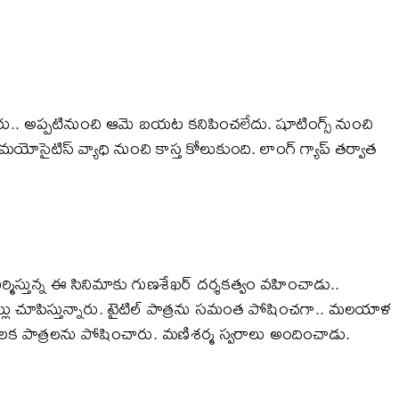
రు.. అప్పటినుంచి ఆమె బయట కనిపించలేదు. షూటింగ్స్ నుంచి
సైటిస్ వ్యాధి నుంచి కాస్త కోలుకుంది. లాంగ్ గ్యాప్ తర్వాత
ర్మిస్తున్న ఈ సినిమాకు గుణశేఖర్ దర్శకత్వం వహించాడు..
ినట్లు చూపిస్తున్నారు. టైటిల్ పాత్రను సమంత పోషించగా.. మలయాళ
ీలక పాత్రలను పోషించారు. మణిశర్మ స్వరాలు అందించాడు.