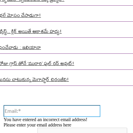
మాత భలే మోసం చేసాడుగా!
స్ట్.. క్లిక్ అయితే ఆకాశమే హద్దు!
 వేధించేవాడు : ఇలియానా
ోజు గ్రాస్ తోనే ‘మురారి’ ఫుల్ రన్ అవుట్!
మనసు చాటుకున్న మెగాస్టార్ చిరంజీవి!
Email:*
You have entered an incorrect email address!
Please enter your email address here