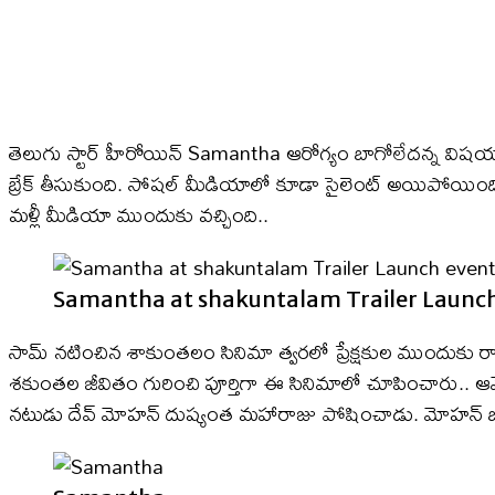
తెలుగు స్టార్ హీరోయిన్ Samantha ఆరోగ్యం బాగోలేదన్న విషయ
బ్రేక్ తీసుకుంది. సోషల్ మీడియాలో కూడా సైలెంట్ అయిపోయింది. 
మళ్లీ మీడియా ముందుకు వచ్చింది..
Samantha at shakuntalam Trailer Launc
సామ్ నటించిన శాకుంతలం సినిమా త్వరలో ప్రేక్షకుల ముందుకు రాను
శకుంతల జీవితం గురించి పూర్తిగా ఈ సినిమాలో చూపించారు.. ఆమె 
నటుడు దేవ్ మోహన్ దుష్యంత మహారాజు పోషించాడు. మోహన్ బాబు,