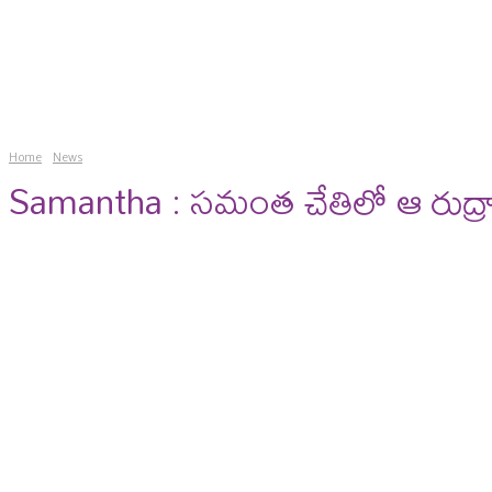
news
gossips
photos
vi
Home
News
Samantha : సమంత చేతిలో ఆ రుద్రా