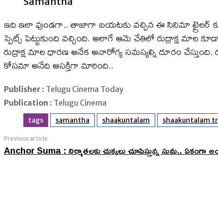
Samantha
ఇది ఇలా వుండగా.. తాజాగా బయటకు వచ్చిన ఈ సినిమా ట్రైలర్ కు 
స్పెట్స్ పెట్టుకుంది వచ్చింది. అలాగే ఆమె చేతిలో రుద్రాక్ష మాల 
రుద్రాక్ష మాల ధారణ అనేక అనారోగ్య సమస్యల్ని దూరం చేస్తుంది
కోసమా అనేది ఆసక్తిగా మారింది..
Publisher
: Telugu Cinema Today
Publication
: Telugu Cinema
tags
samantha
shaakuntalam
shaakuntalam tr
Previous article
Anchor Suma : నిర్మాతలకు చుక్కలు చూపిస్తున్న సుమ.. ఏకంగా అ