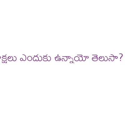
deos
reviews
క్షలు ఎందుకు ఉన్నాయో తెలుసా?