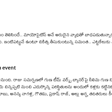
ం తెలిసిందే.. మాయోసైటిస్ అనే అరుదైన వ్యాధితో బాధపడుతున్నా
ఇంటిపట్టునే ఉంటూ చికిత్స తీసుకుంటున్న సమంత.. ఎట్టకేలుకు మయో
h event
ంది. రాజు సమర్పణలో గుణ టీమ్‌ వర్క్స్‌ బ్యానర్‌పై నీలిమ గుణ ని
చిన్నప్పటి నుంచి ఎదుర్కొన్న పరిస్థితులను అందులో కళ్లకు కట్ట
 అనన్య నాగళ్ల, గౌతమి, ప్రకాష్ రాజ్, అల్లు అర్హ తదితరులు క