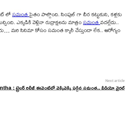
ంట్ లో
సమంత
సైతం పాల్గొంది. సింపుల్ గా చీర కట్టుకుని, కళ్లకు
ంది. ఎక్కడికి వెళ్లినా రుద్రాక్షలను మాత్రం
సమంత
వదల్లేదు..
ారు… మరి సినిమా కోసం సమంత క్యారీ చేస్తుందా లేక.. ఆరోగ్యం
Next article
: ట్రైలర్ రిలీజ్ ఈవెంట్‌లో వెక్కివెక్కి ఏడ్చిన సమంత.. వీడియో వైరల్