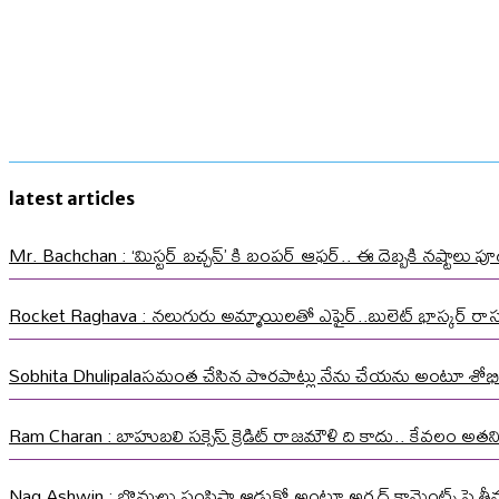
latest articles
Mr. Bachchan : ‘మిస్టర్ బచ్చన్’ కి బంపర్ ఆఫర్.. ఈ దెబ్బకి నష్టాలు పూడ
Rocket Raghava : నలుగురు అమ్మాయిలతో ఎఫైర్..బులెట్ భాస్కర్ ర
Sobhita Dhulipalaసమంత చేసిన పొరపాట్లు నేను చేయను అంటూ శోభి
Ram Charan : బాహుబలి సక్సెస్ క్రెడిట్ రాజమౌళి ది కాదు.. కేవలం అత
Nag Ashwin : బొమ్మలు పంపిస్తా ఆడుకో అంటూ అర్షద్ కామెంట్స్ పై తీవ్ర స