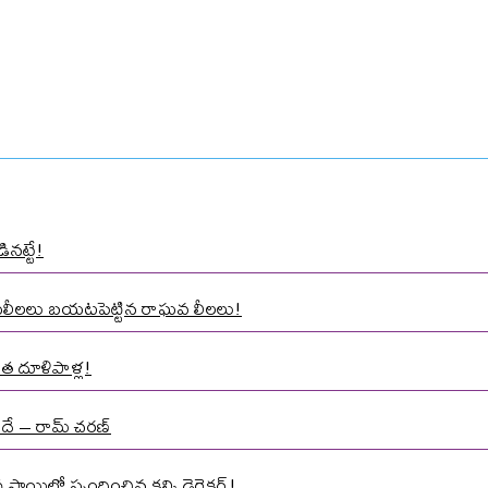
ినట్టే!
ాసలీలలు బయటపెట్టిన రాఘవ లీలలు!
త దూళిపాళ్ల!
నిదే – రామ్ చరణ్
్థాయిలో స్పందించిన కల్కి డైరెక్టర్!