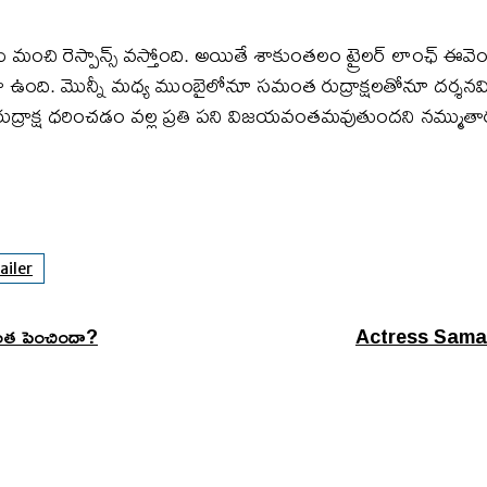
మంచి రెస్పాన్స్ వస్తోంది. అయితే శాకుంతలం ట్రైలర్ లాంఛ్ ఈవె
కూడా ఉంది. మొన్నీ మధ్య ముంబైలోనూ సమంత రుద్రాక్షలతోనూ దర్శనమిచ్చి
. రుద్రాక్ష ధరించడం వల్ల ప్రతి పని విజయవంతమవుతుందని నమ్ముత
ailer
ంత పెంచిందా?
Actress Samantha 