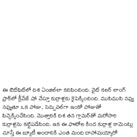
ఈ ఔట్​ఫిట్​లో దిశ ఏంజిల్​లా కనిపించింది. వైట్ కలర్ లాంగ్
ఫ్రాక్​లో క్లీవేజ్ షో చేస్తూ కుర్రాళ్లకు కైపెక్కించింది. ముసిముసి నవ్వు
నవ్వుతూ ఒక పోజు, సెన్షువల్​గా ఇంకో పోజుతో
పిచ్చెక్కించేసింది. మొత్తానికి దిశ తన గ్లామర్​తో మరోసారి
కుర్రాళ్లను కట్టిపడేసింది. ఇక ఈ ఫొటోల కింద కుర్రాళ్ల కామెంట్లు
చూస్తే ఈ బ్యూటీ అందానికి ఎంత మంది దాసోమయ్యారో