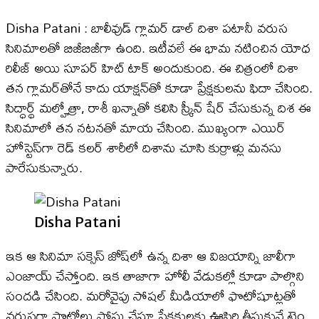
Disha Patani : బాలీవుడ్ గ్లామర్ డాల్ దిశా పటానీ వరుస
సినిమాలతో బిజీబిజీగా ఉంది. ఇటీవలే ఈ భామ నటించిన యోధ
రిలీజ్ అయి సూపర్ హిట్ టాక్ అందుకుంది. ఈ చిత్రంలో దిశా
తన గ్లామర్​తోనే కాదు యాక్షన్​తో కూడా ప్రేక్షకులను ఫిదా చేసింది.
సిద్ధార్థ్ మల్హోత్రా, రాశీ ఖన్నాతో కలిసి స్క్రీన్ షేర్ చేసుకున్న దిశ ఈ
సినిమాలో తన నటనతో మాయ చేసింది. ముఖ్యంగా ఎయిర్
హోస్టెస్​గా రెడ్ కలర్ శారీలో దిశాను చూసి కుర్రాళ్లు మనసు
పారేసుకున్నారు.
Disha Patani
ఇక ఆ సినిమా సక్సెస్ జోష్​లో ఉన్న దిశా ఆ విజయాన్ని జాలీగా
ఎంజాయ్ చేస్తోంది. ఇక తాజాగా హోలీ వేడుకల్లో కూడా పాల్గొని
సందడి చేసింది. మరోవైపు సోషల్ మీడియాలో ఫొటోషూట్లతో
వరుసగా ఫొటోలు పోస్టు చేస్తూ ప్రేక్షకులకు ఊపిరి తీసుకునే టైం