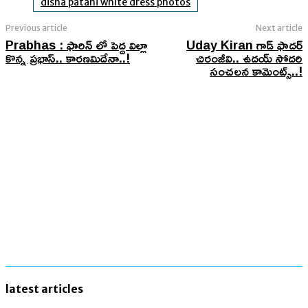
disha patani white dress photos
Previous article
Next article
Prabhas : ఫారిన్ లో పెద్ద విల్లా
Uday Kiran గాడ్ ఫాదర్
కొన్న ప్రభాస్.. కారణమిదేనా..!
చిరంజీవి.. ఉదయ్ సోదరి
సంచలన కామెంట్స్..!
latest articles