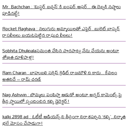
Mr. Bachchan : ‘మిస్టర్ బచ్చన్’ కి బంపర్ ఆఫర్.. ఈ దెబ్బకి నష్టాలు
పూడినట్టే!
Rocket Raghava : నలుగురు అమ్మాయిలతో ఎఫైర్..బులెట్ భాస్కర్
రాసలీలలు బయటపెట్టిన రాఘవ లీలలు!
Sobhita Dhulipalaసమంత చేసిన పొరపాట్లు నేను చేయను అంటూ
శోభిత దూళిపాళ్ల!
Ram Charan : బాహుబలి సక్సెస్ క్రెడిట్ రాజమౌళి ది కాదు.. కేవలం
అతనిదే – రామ్ చరణ్
Nag Ashwin : బొమ్మలు పంపిస్తా ఆడుకో అంటూ అర్షద్ కామెంట్స్ పై
తీవ్ర స్థాయిలో స్పందించిన కల్కి డైరెక్టర్!
kalki 2898 ad : ఓటీటీ ఆడియన్స్ ని తీవ్రంగా నిరాశపర్చిన ‘కల్కి’..నిర్మాత
భలే మోసం చేసాడుగా!