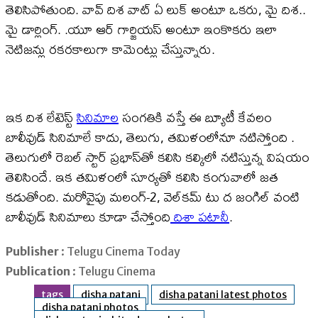
తెలిసిపోతుంది. వావ్ దిశ వాట్ ఏ లుక్ అంటూ ఒకరు, మై దిశ..
మై డార్లింగ్. .యూ ఆర్ గార్జియస్ అంటూ ఇంకొకరు ఇలా
నెటిజన్లు రకరకాలుగా కామెంట్లు చేస్తున్నారు.
ఇక దిశ లేటెస్ట్
సినిమాల
సంగతికి వస్తే ఈ బ్యూటీ కేవలం
బాలీవుడ్ సినిమాలే కాదు, తెలుగు, తమిళంలోనూ నటిస్తోంది .
తెలుగులో రెబల్ స్టార్ ప్రభాస్​తో కలిసి కల్కిలో నటిస్తున్న విషయం
తెలిసిందే. ఇక తమిళంలో సూర్యతో కలిసి కంగువాలో జత
కడుతోంది. మరోవైపు మలంగ్-2, వెల్​కమ్ టు ద జంగిల్​ వంటి
బాలీవుడ్ సినిమాలు కూడా చేస్తోంది
దిశా పటానీ
.
Publisher
: Telugu Cinema Today
Publication
: Telugu Cinema
tags
disha patani
disha patani latest photos
disha patani photos