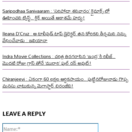
Saripodhaa Sanivaaram : ‘సరిపోదా శనివారం’ క్లైమాక్స్ లో
ఊహించని ట్విస్ట్.. క్లిక్ అయితే ఆకాశమే హద్దు!
Ileana D’Cruz : ఆ టాలీవుడ్ టాప్ డైరెక్టర్ తన కోరికని తీర్చమని నన్ను
వేధించేవాడు : ఇలియానా
Indra Movie Collections : చరిత్ర తిరగరాసిన ‘ఇంద్ర’ రీ రిలీజ్..
మొదటి రోజు గ్రాస్ తోనే ‘మురారి’ ఫుల్ రన్ అవుట్!
Chiranjeevi : ఏకంగా 60 లక్షల ఆర్ధికసాయం.. పుట్టినరోజునాడు గొప్ప
మనసు చాటుకున్న మెగాస్టార్ చిరంజీవి!
LEAVE A REPLY
Name:*