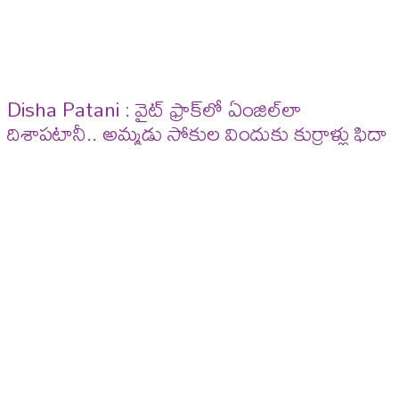
Disha Patani : వైట్ ఫ్రాక్​లో ఏంజిల్​లా
దిశాపటానీ.. అమ్మడు సోకుల విందుకు కుర్రాళ్లు ఫిదా