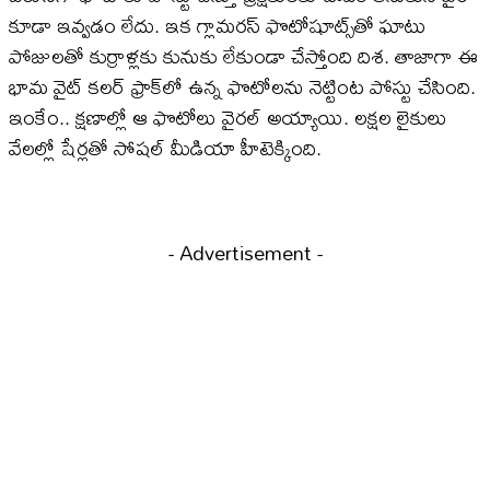
కూడా ఇవ్వడం లేదు. ఇక గ్లామరస్ ఫొటోషూట్స్​తో ఘాటు
పోజులతో కుర్రాళ్లకు కునుకు లేకుండా చేస్తోంది దిశ. తాజాగా ఈ
భామ వైట్ కలర్ ఫ్రాక్​లో ఉన్న ఫొటోలను నెట్టింట పోస్టు చేసింది.
ఇంకేం.. క్షణాల్లో ఆ ఫొటోలు వైరల్ అయ్యాయి. లక్షల లైకులు
వేలల్లో షేర్లతో సోషల్ మీడియా హీటెక్కింది.
- Advertisement -