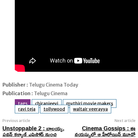
Publisher
: Telugu Cinema Today
Publication
: Telugu Cinema
tags
chiranjeevi
mythiri movie makers
ravi teja
tollywood
waltair veerayya
Previous article
Next article
Unstoppable 2 : బాలయ్య,
Cinema Gossips : ఈ
పవన్ కళ్యాణ్ ఎపిసోడ్ నుంచి
వయస్సులో ఆ హీరోయిన్ మూడో