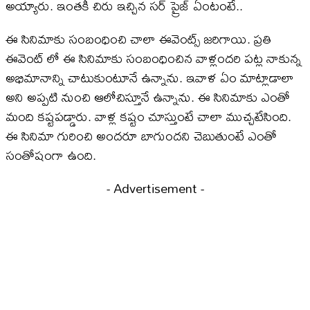
అయ్యారు. ఇంతకీ చిరు ఇచ్చిన సర్ ప్రైజ్ ఏంటంటే..
ఈ సినిమాకు సంబంధించి చాలా ఈవెంట్స్ జరిగాయి. ప్రతి
ఈవెంట్ లో ఈ సినిమాకు సంబంధించిన వాళ్లందరి పట్ల నాకున్న
అభిమానాన్ని చాటుకుంటూనే ఉన్నాను. ఇవాళ ఏం మాట్లాడాలా
అని అప్పటి నుంచి ఆలోచిస్తూనే ఉన్నాను. ఈ సినిమాకు ఎంతో
మంది కష్టపడ్డారు. వాళ్ల కష్టం చూస్తుంటే చాలా ముచ్చటేసింది.
ఈ సినిమా గురించి అందరూ బాగుందని చెబుతుంటే ఎంతో
సంతోషంగా ఉంది.
- Advertisement -