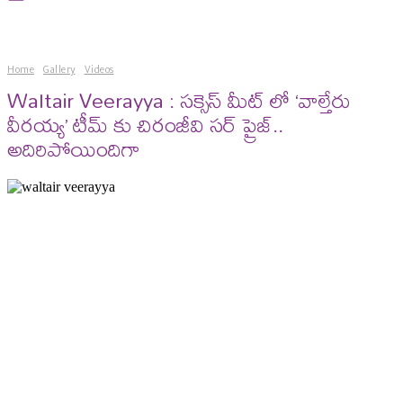
Home
Gallery
Videos
Waltair Veerayya : సక్సెస్ మీట్ లో ‘వాల్తేరు
వీరయ్య’ టీమ్ కు చిరంజీవి సర్ ప్రైజ్..
అదిరిపోయిందిగా