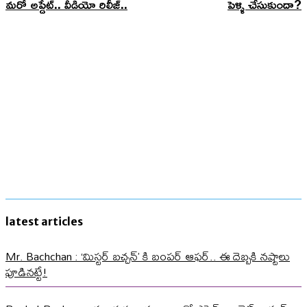
మరో అప్డేట్.. వీడియో రిలీజ్..
పెళ్ళి చేసుకుందా?
latest articles
Mr. Bachchan : ‘మిస్టర్ బచ్చన్’ కి బంపర్ ఆఫర్.. ఈ దెబ్బకి నష్టాలు
పూడినట్టే!