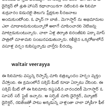
డైరెక్షన్ లో శ్రుతి హాసన్ కథానాయికగా నటించిన ఈ సినిమా
శుక్రవారం విడుదలై తెలుగు ప్రేక్షకుల నీరజనాలు
అందుకుంటోంది. ఓ ఫ్యాన్ గా బాబీ.. మెగాస్టార్ ను అభిమానులు
ఎలా చూడాలనుకుంటున్నారో అలాగే చూపించారని నెటిజన్లు
మాట్లాడుకుంటున్నారు. చాలా ఏళ్ల తర్వాత చిరంజీవిని పక్కా మాస్
పాత్రలో చూశామని సంబురపడుతున్నారు. రిలీజైన ఒక్కరోజులోనే
వసూళ్ల వర్షం కుపిస్తున్నాడు వాల్తేరు వీరయ్య.
waltair veerayya
ఈ సినిమాకు వస్తున్న రెస్పాన్స్ చూసి చిత్రబృందం హర్షం వ్యక్తం
చేస్తోంది. ఈ క్రమంలోనే సక్సెస్ మీట్ కూడా ఏర్పాటు చేసింది. ఈ
సక్సెస్ మీట్ లో ఈ సినిమాకు కష్టపడిన వారందరికీ మెగాస్టార్ ఓ
సూపర్ సర్ ప్రైజ్ ఇచ్చారు. ఆ సర్ప్రైజ్ చూసి డైరెక్టర్, మ్యూజిక్
డైరెక్టర్, రవితేజతో పాటు అక్కడున్న వాళ్లంతా చాలా హ్యాపీగా ఫీల్