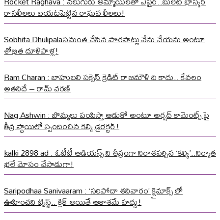
Rocket Raghava : నలుగురు అమ్మాయిలతో ఎఫైర్..బులెట్ భాస్కర్
రాసలీలలు బయటపెట్టిన రాఘవ లీలలు!
Sobhita Dhulipalaసమంత చేసిన పొరపాట్లు నేను చేయను అంటూ
శోభిత దూళిపాళ్ల!
Ram Charan : బాహుబలి సక్సెస్ క్రెడిట్ రాజమౌళి ది కాదు.. కేవలం
అతనిదే – రామ్ చరణ్
Nag Ashwin : బొమ్మలు పంపిస్తా ఆడుకో అంటూ అర్షద్ కామెంట్స్ పై
తీవ్ర స్థాయిలో స్పందించిన కల్కి డైరెక్టర్!
kalki 2898 ad : ఓటీటీ ఆడియన్స్ ని తీవ్రంగా నిరాశపర్చిన ‘కల్కి’..నిర్మాత
భలే మోసం చేసాడుగా!
Saripodhaa Sanivaaram : ‘సరిపోదా శనివారం’ క్లైమాక్స్ లో
ఊహించని ట్విస్ట్.. క్లిక్ అయితే ఆకాశమే హద్దు!