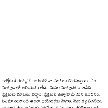
వాల్తేరు వీరయ్య’ విజయంతో నా మాటలు కొరవడ్డాయి. ఏం
మాట్లాడాలో తెలియడం లేదు. మనం మాట్లాడటం ఆపేసి
ప్రేక్షకులు మాటలు విద్దాం. ప్రేక్షకుల ఉత్సాహమే మన ఇంధనం.
సినిమా యూనిట్ అంతా థియేటర్లకు వెళ్లాలి. నేను కష్టపడలేదు,
నా బాధ్యతగా అనుకుని పనిచేశా. కష్టం నాది, రవితేజది కాదు..