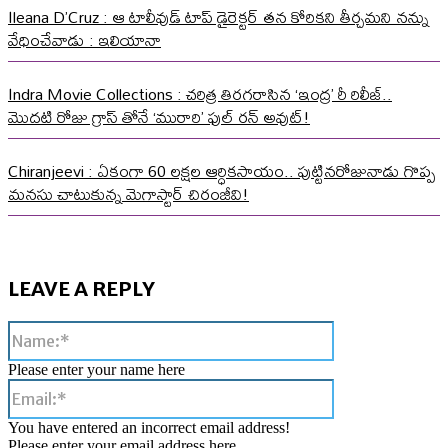
Ileana D’Cruz : ఆ టాలీవుడ్ టాప్ డైరెక్టర్ తన కోరికని తీర్చమని నన్ను
వేధించేవాడు : ఇలియానా
Indra Movie Collections : చరిత్ర తిరగరాసిన ‘ఇంద్ర’ రీ రిలీజ్..
మొదటి రోజు గ్రాస్ తోనే ‘మురారి’ ఫుల్ రన్ అవుట్!
Chiranjeevi : ఏకంగా 60 లక్షల ఆర్ధికసాయం.. పుట్టినరోజునాడు గొప్ప
మనసు చాటుకున్న మెగాస్టార్ చిరంజీవి!
LEAVE A REPLY
Name:*
Please enter your name here
Email:*
You have entered an incorrect email address!
Please enter your email address here