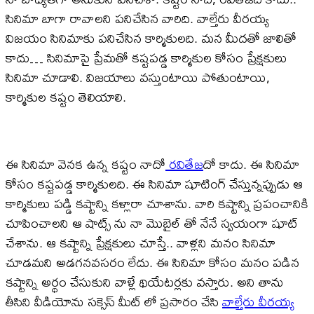
సినిమా బాగా రావాలని పనిచేసిన వారిది. వాల్తేరు వీరయ్య
విజయం సినిమాకు పనిచేసిన కార్మికులది. మన మీదతో జాలితో
కాదు… సినిమాపై ప్రేమతో కష్టపడ్డ కార్మికుల కోసం ప్రేక్షకులు
సినిమా చూడాలి. విజయాలు వస్తుంటాయి పోతుంటాయి,
కార్మికుల కష్టం తెలియాలి.
ఈ సినిమా వెనక ఉన్న కష్టం నాదో
రవితేజ
దో కాదు. ఈ సినిమా
కోసం కష్టపడ్డ కార్మికులది. ఈ సినిమా షూటింగ్ చేస్తున్నప్పుడు ఆ
కార్మికులు పడ్డి కష్టాన్ని కళ్లారా చూశాను. వారి కష్టాన్ని ప్రపంచానికి
చూపించాలని ఆ షాట్స్ ను నా మొబైల్ తో నేనే స్వయంగా షూట్
చేశాను. ఆ కష్టాన్ని ప్రేక్షకులు చూస్తే.. వాళ్లని మనం సినిమా
చూడమని అడగనవసరం లేదు. ఈ సినిమా కోసం మనం పడిన
కష్టాన్ని అర్థం చేసుకుని వాళ్లే థియేటర్లకు వస్తారు. అని తాను
తీసిని వీడియోను సక్సెస్ మీట్ లో ప్రసారం చేసి
వాల్తేరు వీరయ్య