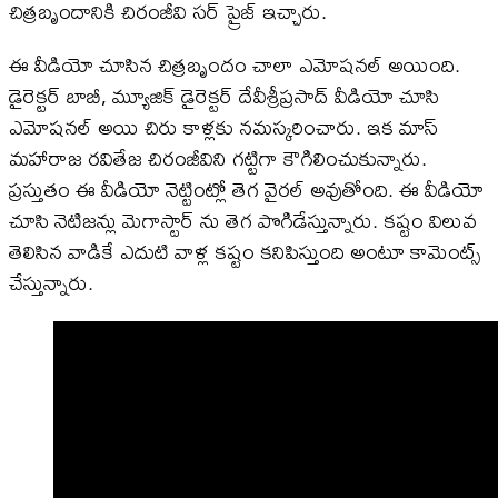
చిత్రబృందానికి చిరంజీవి సర్ ప్రైజ్ ఇచ్చారు.
ఈ వీడియో చూసిన చిత్రబృందం చాలా ఎమోషనల్ అయింది.
డైరెక్టర్ బాబీ, మ్యూజిక్ డైరెక్టర్ దేవీశ్రీప్రసాద్ వీడియో చూసి
ఎమోషనల్ అయి చిరు కాళ్లకు నమస్కరించారు. ఇక మాస్
మహారాజ రవితేజ చిరంజీవిని గట్టిగా కౌగిలించుకున్నారు.
ప్రస్తుతం ఈ వీడియో నెట్టింట్లో తెగ వైరల్ అవుతోంది. ఈ వీడియో
చూసి నెటిజన్లు మెగాస్టార్ ను తెగ పొగిడేస్తున్నారు. కష్టం విలువ
తెలిసిన వాడికే ఎదుటి వాళ్ల కష్టం కనిపిస్తుంది అంటూ కామెంట్స్
చేస్తున్నారు.