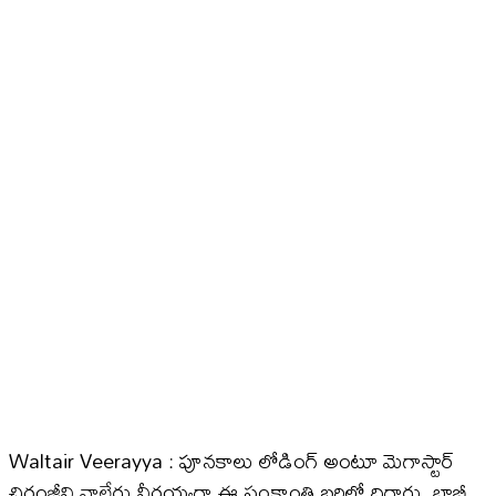
Waltair Veerayya : పూనకాలు లోడింగ్ అంటూ మెగాస్టార్
చిరంజీవి వాల్తేరు వీరయ్యగా ఈ సంక్రాంతి బరిలో దిగారు. బాబీ