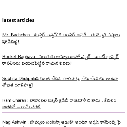
latest articles
Mr. Bachchan : ‘మిస్టర్ బచ్చన్’ కి బంపర్ ఆఫర్.. ఈ దెబ్బకి నష్టాలు
పూడినట్టే!
Rocket Raghava : నలుగురు అమ్మాయిలతో ఎఫైర్..బులెట్ భాస్కర్
రాసలీలలు బయటపెట్టిన రాఘవ లీలలు!
Sobhita Dhulipalaసమంత చేసిన పొరపాట్లు నేను చేయను అంటూ
శోభిత దూళిపాళ్ల!
Ram Charan : బాహుబలి సక్సెస్ క్రెడిట్ రాజమౌళి ది కాదు.. కేవలం
అతనిదే – రామ్ చరణ్
Nag Ashwin : బొమ్మలు పంపిస్తా ఆడుకో అంటూ అర్షద్ కామెంట్స్ పై