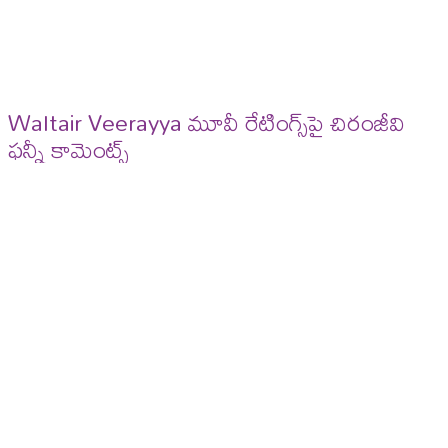
Waltair Veerayya మూవీ రేటింగ్స్‌పై చిరంజీవి
ఫన్నీ కామెంట్స్