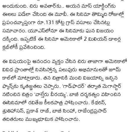
అందుకుంది. చిరు అవతార్‌కు.. ఆయన మాస్‌ యాక్టింగ్‌కు
ఈలలు పడేలా చేసింది ఈ మూవీ. ఈ సినిమా తొమ్మిది రోజుల్లో
ప్రపంచవ్యాప్తంగా రూ.131 కోట్ల గ్రాస్​ వసూలు చేసినట్లు
సమాచారం. యూఎస్‌లోనూ ఈ సినిమాకు ఘన విజయం
దక్కింది. ఇప్పటికే ఈ సినిమా అమెరికాలో 2 మిలియన్‌ డాలర్ల
క్లబ్‌లోకీ ప్రవేశించింది.
ఈ విషయంపై ఆనందం వ్యక్తం చేసిన చిరు తాజాగా అమెరికాలో
వివిధ ప్రాంతాల్లో నివసిస్తోన్న పలువురు అభిమానులతో జూమ్‌
కాల్‌లో మాట్లాడారు. తన చిత్రానికి మంచి విజయాన్ని ఇచ్చిన
ఫ్యాన్స్‌కు కృతజ్ఞతలు చెప్పారు. ‘గాడ్‌ఫాదర్‌’ తర్వాత మెగాస్టార్‌
నటించిన చిత్రం ‘వాల్తేరు వీరయ్య’. బాబీ దర్శకత్వం వహించిన
ఈసినిమాలో రవితేజ కీలకపాత్ర పోషించారు. కేథరిన్‌,
శ్రుతిహాసన్‌, ప్రకాశ్‌ రాజ్‌, బాబీ సింహా, రాజేంద్రప్రసాద్‌
తదితరులు ముఖ్యభూమిక పోషించారు.