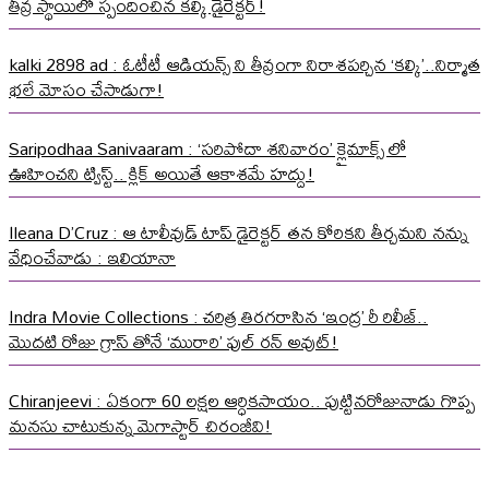
తీవ్ర స్థాయిలో స్పందించిన కల్కి డైరెక్టర్!
kalki 2898 ad : ఓటీటీ ఆడియన్స్ ని తీవ్రంగా నిరాశపర్చిన ‘కల్కి’..నిర్మాత
భలే మోసం చేసాడుగా!
Saripodhaa Sanivaaram : ‘సరిపోదా శనివారం’ క్లైమాక్స్ లో
ఊహించని ట్విస్ట్.. క్లిక్ అయితే ఆకాశమే హద్దు!
Ileana D’Cruz : ఆ టాలీవుడ్ టాప్ డైరెక్టర్ తన కోరికని తీర్చమని నన్ను
వేధించేవాడు : ఇలియానా
Indra Movie Collections : చరిత్ర తిరగరాసిన ‘ఇంద్ర’ రీ రిలీజ్..
మొదటి రోజు గ్రాస్ తోనే ‘మురారి’ ఫుల్ రన్ అవుట్!
Chiranjeevi : ఏకంగా 60 లక్షల ఆర్ధికసాయం.. పుట్టినరోజునాడు గొప్ప
మనసు చాటుకున్న మెగాస్టార్ చిరంజీవి!