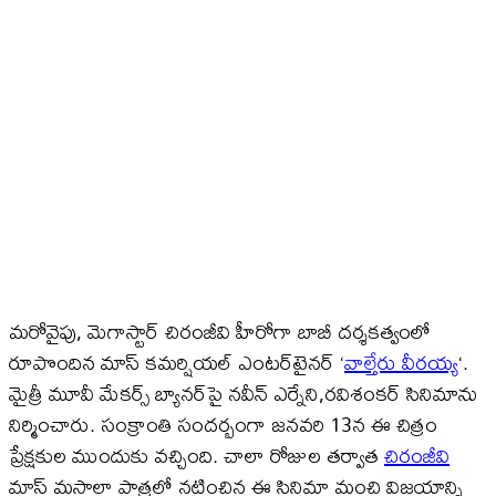
మరోవైపు, మెగాస్టార్ చిరంజీవి హీరోగా బాబీ ద‌ర్శ‌క‌త్వంలో
రూపొందిన మాస్ క‌మ‌ర్షియ‌ల్ ఎంట‌ర్‌టైన‌ర్ ‘
వాల్తేరు వీరయ్య
‘.
మైత్రీ మూవీ మేక‌ర్స్ బ్యాన‌ర్‌పై న‌వీన్ ఎర్నేని,ర‌విశంక‌ర్ సినిమాను
నిర్మించారు. సంక్రాంతి సంద‌ర్బంగా జ‌న‌వ‌రి 13న ఈ చిత్రం
ప్రేక్షకుల ముందుకు వ‌చ్చింది. చాలా రోజుల తర్వాత
చిరంజీవి
మాస్ మసాలా పాత్రలో నటించిన ఈ సినిమా మంచి విజయాన్ని