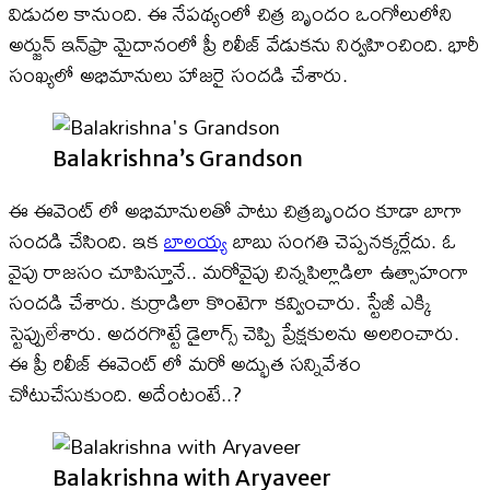
విడుదల కానుంది. ఈ నేపథ్యంలో చిత్ర బృందం ఒంగోలులోని
అర్జున్‌ ఇన్‌ఫ్రా మైదానంలో ప్రీ రిలీజ్‌ వేడుకను నిర్వహించింది. భారీ
సంఖ్యలో అభిమానులు హాజరై సందడి చేశారు.
Balakrishna’s Grandson
ఈ ఈవెంట్ లో అభిమానులతో పాటు చిత్రబృందం కూడా బాగా
సందడి చేసింది. ఇక
బాలయ్య
బాబు సంగతి చెప్పనక్కర్లేదు. ఓ
వైపు రాజసం చూపిస్తూనే.. మరోవైపు చిన్నపిల్లాడిలా ఉత్సాహంగా
సందడి చేశారు. కుర్రాడిలా కొంటెగా కవ్వించారు. స్టేజీ ఎక్కి
స్టెప్పులేశారు. అదరగొట్టే డైలాగ్స్ చెప్పి ప్రేక్షకులను అలరించారు.
ఈ ప్రీ రిలీజ్ ఈవెంట్ లో మరో అద్భుత సన్నివేశం
చోటుచేసుకుంది. అదేంటంటే..?
Balakrishna with Aryaveer