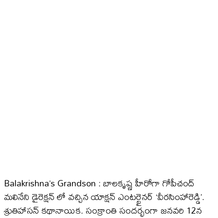
Balakrishna’s Grandson : బాలకృష్ణ హీరోగా గోపీచంద్
మలినేని డైరెక్షన్ లో వచ్చిన యాక్షన్ ఎంటర్టైనర్ ‘వీరసింహారెడ్డి’.
శ్రుతిహాసన్‌ కథానాయిక. సంక్రాంతి సందర్భంగా జనవరి 12న