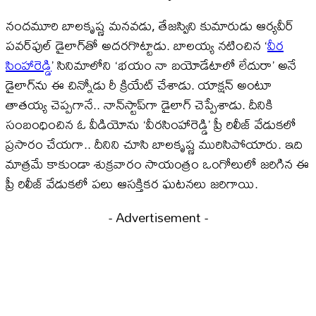
నందమూరి బాలకృష్ణ మనవడు, తేజస్విని కుమారుడు ఆర్యవీర్‌
పవర్‌ఫుల్‌ డైలాగ్‌తో అదరగొట్టాడు. బాలయ్య నటించిన ‘
వీర
సింహారెడ్డి
’ సినిమాలోని ‘భయం నా బయోడేటాలో లేదురా’ అనే
డైలాగ్‌ను ఈ చిన్నోడు రీ క్రియేట్‌ చేశాడు. యాక్షన్‌ అంటూ
తాతయ్య చెప్పగానే.. నాన్‌స్టాప్‌గా డైలాగ్‌ చెప్పేశాడు. దీనికి
సంబంధించిన ఓ వీడియోను ‘వీరసింహారెడ్డి’ ప్రీ రిలీజ్‌ వేడుకలో
ప్రసారం చేయగా.. దీనిని చూసి బాలకృష్ణ మురిసిపోయారు. ఇది
మాత్రమే కాకుండా శుక్రవారం సాయంత్రం ఒంగోలులో జరిగిన ఈ
ప్రీ రిలీజ్‌ వేడుకలో పలు ఆసక్తికర ఘటనలు జరిగాయి.
- Advertisement -