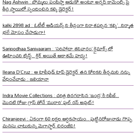
Nag Ashwin : బొమ్మలు పంపిస్తా ఆడుకో అంటూ అర్షద్ కామెంట్స్ పై
తీవ్ర స్థాయిలో స్పందించిన కల్కి డైరెక్టర్!
kalki 2898 ad : ఓటీటీ ఆడియన్స్ ని తీవ్రంగా నిరాశపర్చిన ‘కల్కి’..నిర్మాత
భలే మోసం చేసాడుగా!
Saripodhaa Sanivaaram : ‘సరిపోదా శనివారం’ క్లైమాక్స్ లో
ఊహించని ట్విస్ట్.. క్లిక్ అయితే ఆకాశమే హద్దు!
Ileana D’Cruz : ఆ టాలీవుడ్ టాప్ డైరెక్టర్ తన కోరికని తీర్చమని నన్ను
వేధించేవాడు : ఇలియానా
Indra Movie Collections : చరిత్ర తిరగరాసిన ‘ఇంద్ర’ రీ రిలీజ్..
మొదటి రోజు గ్రాస్ తోనే ‘మురారి’ ఫుల్ రన్ అవుట్!
Chiranjeevi : ఏకంగా 60 లక్షల ఆర్ధికసాయం.. పుట్టినరోజునాడు గొప్ప
మనసు చాటుకున్న మెగాస్టార్ చిరంజీవి!