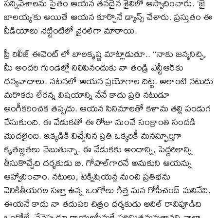
సన్నివేశాలను సైతం ఆయన తనదైన శైలిలో ఆస్వాదించారు. ‘జై
బాలయ్య’కు అయితే ఆయన కూర్చొనే డ్యాన్స్‌ చేశారు. ప్రస్తుతం ఈ
వీడియోలు నెట్టింటిలో వైరల్‌గా మారాయి.
ప్రీ రిలీజ్ ఈవెంట్ లో బాలకృష్ణ మాట్లాడుతూ.. ‘‘నాకు జన్మనిచ్చి,
మీ అందరి గుండెల్లో నిలిపినందుకు నా తండ్రి ఎన్టీఆర్‌కు
ధన్యవాదాలు. నటనలో ఆయన ప్రయోగాల దిట్ట. అలాంటి నటుడు
మరొకరు లేరన్న విషయాన్ని నేనే కాదు ప్రతి నటుడూ
అంగీకరించక తప్పదు. ఆయన సినిమాలతో కళామ తల్లి పండుగ
చేసుకుంది. ఈ వేడుకతో ఈ రోజు నుంచే సంక్రాంతి సందడి
మొదలైంది. ఇక్కడికి విచ్చేసిన ప్రతి ఒక్కరికీ మనస్ఫూర్తిగా
కృతజ్ఞతలు చెబుతున్నా. ఈ వేడుకకు అందాన్ని, పెద్దరికాన్ని
తీసుకొచ్చేది దర్శకుడు బి. గోపాల్‌గారనే అనుకుని ఆయన్ను
ఆహ్వానించాం. నటులు, టెక్నిషియన్ల నుంచి ప్రతిభను
వెలికితీయగల సత్తా ఉన్న ఒంగోలు గిత్త మన గోపీచంద్‌ మలినేని.
ఈయనే కాదు నా తదుపరి చిత్రం దర్శకుడు అనిల్‌ రావిపూడిది
ఒంగోలే. నేనెప్పుడూ రాయలసీమకే పరిమితమవుతానని చాలా