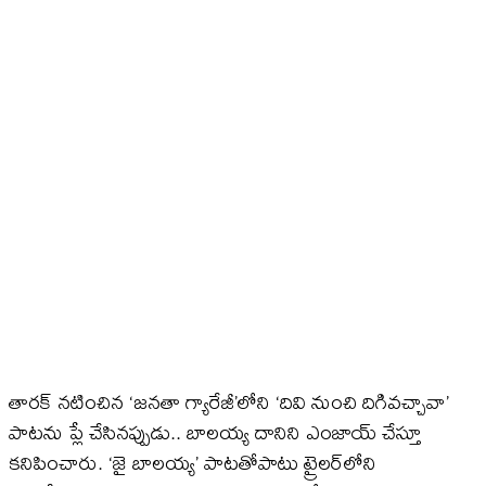
తారక్‌ నటించిన ‘జనతా గ్యారేజీ’లోని ‘దివి నుంచి దిగివచ్చావా’
పాటను ప్లే చేసినప్పుడు.. బాలయ్య దానిని ఎంజాయ్‌ చేస్తూ
కనిపించారు. ‘జై బాలయ్య’ పాటతోపాటు ట్రైలర్‌లోని