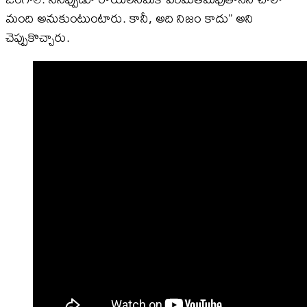
మంది అనుకుంటుంటారు. కానీ, అది నిజం కాదు’’ అని
చెప్పుకొచ్చారు.