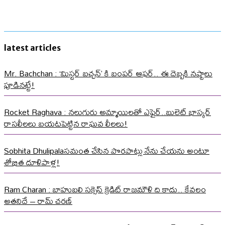
latest articles
Mr. Bachchan : ‘మిస్టర్ బచ్చన్’ కి బంపర్ ఆఫర్.. ఈ దెబ్బకి నష్టాలు
పూడినట్టే!
Rocket Raghava : నలుగురు అమ్మాయిలతో ఎఫైర్..బులెట్ భాస్కర్
రాసలీలలు బయటపెట్టిన రాఘవ లీలలు!
Sobhita Dhulipalaసమంత చేసిన పొరపాట్లు నేను చేయను అంటూ
శోభిత దూళిపాళ్ల!
Ram Charan : బాహుబలి సక్సెస్ క్రెడిట్ రాజమౌళి ది కాదు.. కేవలం
అతనిదే – రామ్ చరణ్