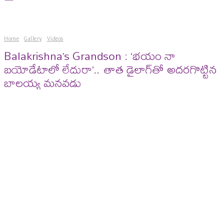
Home
Gallery
Videos
Balakrishna’s Grandson : ‘భయం నా
బయోడేటాలో లేదురా’.. తాత డైలాగ్‌తో అదరగొట్టిన
బాలయ్య మనవడు