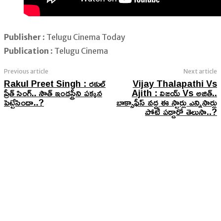
Publisher
: Telugu Cinema Today
Publication
: Telugu Cinema
Previous article
Next article
Rakul Preet Singh : రకుల్
Vijay Thalapathi Vs
ప్రీత్ సింగ్.. సౌత్ ఇండస్ట్రీని పక్కన
Ajith : విజయ్‌ Vs అజిత్‌..
పెట్టేసిందా..?
బాక్సాఫీస్ వద్ద ఈ స్టార్లు ఎన్నిసార్లు
పోటీ పడ్డారో తెలుసా..?