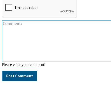
Please enter your comment!