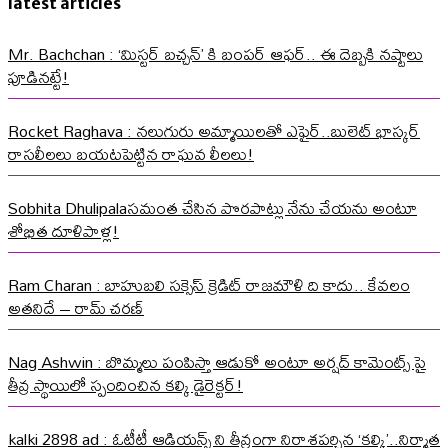
latest articles
Mr. Bachchan : ‘మిస్టర్ బచ్చన్’ కి బంపర్ ఆఫర్.. ఈ దెబ్బకి నష్టాలు
పూడినట్టే!
Rocket Raghava : నలుగురు అమ్మాయిలతో ఎఫైర్..బులెట్ భాస్కర్
రాసలీలలు బయటపెట్టిన రాఘవ లీలలు!
Sobhita Dhulipalaసమంత చేసిన పొరపాట్లు నేను చేయను అంటూ
శోభిత దూళిపాళ్ల!
Ram Charan : బాహుబలి సక్సెస్ క్రెడిట్ రాజమౌళి ది కాదు.. కేవలం
అతనిదే – రామ్ చరణ్
Nag Ashwin : బొమ్మలు పంపిస్తా ఆడుకో అంటూ అర్షద్ కామెంట్స్ పై
తీవ్ర స్థాయిలో స్పందించిన కల్కి డైరెక్టర్!
kalki 2898 ad : ఓటీటీ ఆడియన్స్ ని తీవ్రంగా నిరాశపర్చిన ‘కల్కి’..నిర్మాత