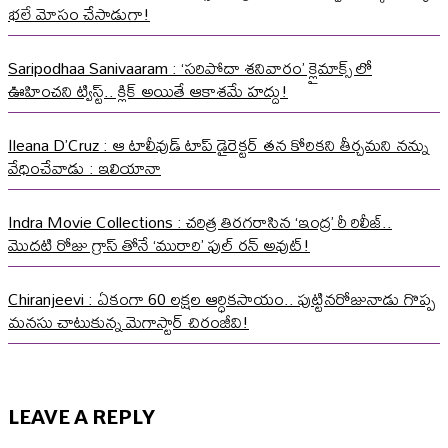
భలే మోసం చేసాడుగా!
Saripodhaa Sanivaaram : ‘సరిపోదా శనివారం’ క్లైమాక్స్ లో
ఊహించని ట్విస్ట్.. క్లిక్ అయితే ఆకాశమే హద్దు!
Ileana D’Cruz : ఆ టాలీవుడ్ టాప్ డైరెక్టర్ తన కోరికని తీర్చమని నన్ను
వేధించేవాడు : ఇలియానా
Indra Movie Collections : చరిత్ర తిరగరాసిన ‘ఇంద్ర’ రీ రిలీజ్..
మొదటి రోజు గ్రాస్ తోనే ‘మురారి’ ఫుల్ రన్ అవుట్!
Chiranjeevi : ఏకంగా 60 లక్షల ఆర్ధికసాయం.. పుట్టినరోజునాడు గొప్ప
మనసు చాటుకున్న మెగాస్టార్ చిరంజీవి!
LEAVE A REPLY