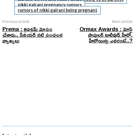
nikki galrani pregnancy rumors
rumors of nikki galrani being pregnant
Previous article
Next article
Prema : త్రివిక్ర‌మ్ మోసం
Ormax Awards : మోస్ట్
చేశాడు.. సీనియర్ నటి సంచలన
పాపులర్ టాలీవుడ్ హీరో,
వ్యాఖ్యలు
హీరోయిన్లు ఎవరంటే..?