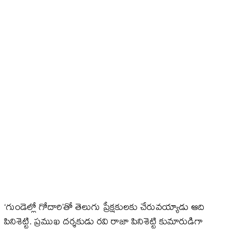
‘గుండెల్లో గోదారి’తో తెలుగు ప్రేక్షకులకు చేరువయ్యాడు ఆది
పినిశెట్టి. ప్రముఖ దర్శకుడు రవి రాజా పినిశెట్టి కుమారుడిగా