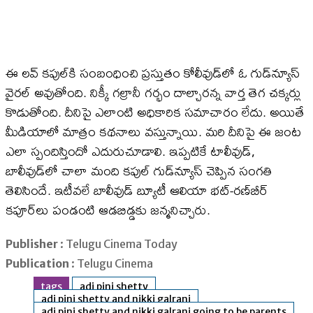
ఈ లవ్ కపుల్‌కి సంబంధించి ప్రస్తుతం కోలీవుడ్‌లో ఓ గుడ్‌న్యూస్
వైరల్ అవుతోంది. నిక్కీ గల్రానీ గర్భం దాల్చారన్న వార్త తెగ చక్కర్లు
కొడుతోంది. దీనిపై ఎలాంటి అధికారిక సమాచారం లేదు. అయితే
మీడియాలో మాత్రం కథనాలు వస్తున్నాయి. మరి దీనిపై ఈ జంట
ఎలా స్పందిస్తిందో ఎదురుచూడాలి. ఇప్పటికే టాలీవుడ్,
బాలీవుడ్‌లో చాలా మంది కపుల్ గుడ్‌న్యూస్ చెప్పిన సంగతి
తెలిసిందే. ఇటీవలే బాలీవుడ్ బ్యూటీ ఆలియా భట్-రణ్‌బీర్
కపూర్‌లు పండంటి ఆడబిడ్డకు జన్మనిచ్చారు.
Publisher
: Telugu Cinema Today
Publication
: Telugu Cinema
tags
adi pini shetty
adi pini shetty and nikki galrani
adi pini shetty and nikki galrani going to be parents