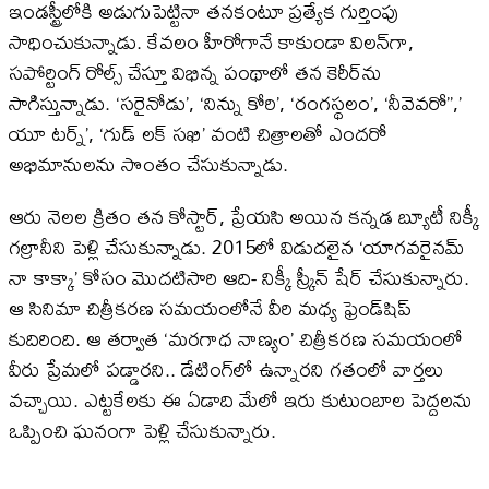
ఇండస్ట్రీలోకి అడుగుపెట్టినా తనకంటూ ప్రత్యేక గుర్తింపు
సాధించుకున్నాడు. కేవలం హీరోగానే కాకుండా విలన్‌గా,
సపోర్టింగ్‌ రోల్స్‌ చేస్తూ విభిన్న పంథాలో తన కెరీర్‌ను
సాగిస్తున్నాడు. ‘సరైనోడు’, ‘నిన్ను కోరి’, ‘రంగస్థలం’, ‘నీవెవరో’’,’
యూ టర్న్‌’, ‘గుడ్‌ లక్‌ సఖి’ వంటి చిత్రాలతో ఎందరో
అభిమానులను సొంతం చేసుకున్నాడు.
ఆరు నెలల క్రితం తన కోస్టార్, ప్రేయసి అయిన కన్నడ బ్యూటీ నిక్కీ
గల్రానీని పెళ్లి చేసుకున్నాడు. 2015లో విడుదలైన ‘యాగవరైనమ్‌
నా కాక్కా’ కోసం మొదటిసారి ఆది- నిక్కీ స్క్రీన్‌ షేర్‌ చేసుకున్నారు.
ఆ సినిమా చిత్రీకరణ సమయంలోనే వీరి మధ్య ఫ్రెండ్‌షిప్‌
కుదిరింది. ఆ తర్వాత ‘మరగాధ నాణ్యం’ చిత్రీకరణ సమయంలో
వీరు ప్రేమలో పడ్డారని.. డేటింగ్‌లో ఉన్నారని గతంలో వార్తలు
వచ్చాయి. ఎట్టకేలకు ఈ ఏడాది మేలో ఇరు కుటుంబాల పెద్దలను
ఒప్పించి ఘనంగా పెళ్లి చేసుకున్నారు.