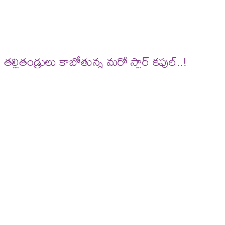
తల్లితండ్రులు కాబోతున్న మరో స్టార్ కపుల్‌..!