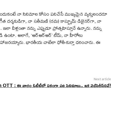
ందుకంటే నా సినిమాల కోసం పనిచేసే ముఖ్యమైన వ్యక్తులందరూ
ీత దర్శకుడిగా, నా సతీమణి (రమ) కాస్ట్యూమ్‌ డిజైనర్‌గా‌, నా
ా వీళ్లంతా నన్ను ఎప్పుడూ ప్రోత్సహిస్తూనే ఉన్నారు. నన్ను
ంటా. అలాగే, ‘ఆర్‌ఆర్‌ఆర్‌’ టీమ్‌, నా హీరోలు
్లో హాజరయ్యారు. భారతీయ చాటేలా ధోతీ-కుర్తా ధరించారు. ఈ
Next article
OTT : ఈ వారం ఓటీటీలో ఏకంగా పది సినిమాలు.. ఇక వెబ్‌సిరీస్‌లివే!