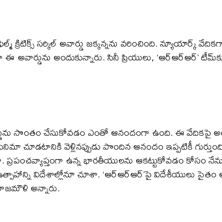
ల్మ్‌ క్రిటిక్స్‌ సర్కిల్‌ అవార్డు జక్కన్నను వరించింది. న్యూయార్క
 ఈ అవార్డును అందుకున్నారు. సినీ ప్రియులు, ‘ఆర్‌ఆర్‌ఆర్‌’ టీమ్
క అవార్డును సొంతం చేసుకోవడం ఎంతో ఆనందంగా ఉంది. ఈ వేదికపై అం
ిమా చూడటానికి వెళ్లినప్పుడు పొందిన ఆనందం ఇప్పటికీ గుర్తుంది. నే
ప్రపంచవ్యాప్తంగా ఉన్న భారతీయులను ఆకట్టుకోవడం కోసం నేను సినిమ
సాహాన్ని విదేశాల్లోనూ చూశా. ‘ఆర్‌ఆర్‌ఆర్‌’పై విదేశీయులు సై
ి రాజమౌళి అన్నారు.