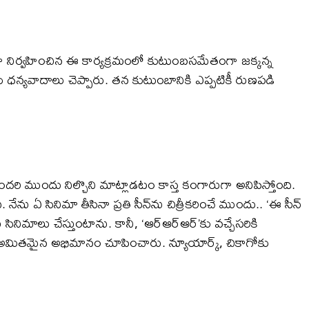
్ వేదికగా నిర్వహించిన ఈ కార్యక్రమంలో కుటుంబసమేతంగా జక్కన్న
‌కు ధన్యవాదాలు చెప్పారు. తన కుటుంబానికి ఎప్పటికీ రుణపడి
దరి ముందు నిల్చొని మాట్లాడటం కాస్త కంగారుగా అనిపిస్తోంది.
ను ఏ సినిమా తీసినా ప్రతి సీన్‌ను చిత్రీకరించే ముందు.. ‘ఈ సీన్‌
ాలు చేస్తుంటాను. కానీ, ‘ఆర్‌ఆర్‌ఆర్‌’కు వచ్చేసరికి
తం అమితమైన అభిమానం చూపించారు. న్యూయార్క్‌, చికాగోకు