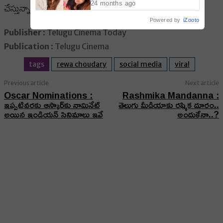
చేస్తున్నారు..
24 months ago
Powered by
iZooto
Publisher
: Telugu Cinema Today
Publication
: Telugu Cinema
tags
rewa choudary
social media
viral
Previous article
Next article
Oscar Nominations :
Rashmika Mandanna :
ఇప్పటివరకు ఆస్కార్‌కు నామినేట్
తెలుగు మీడియాకు రష్మిక దూరం..
అయిన ఇండియన్ సినిమాలు ఇవే
అందుకేనా..?