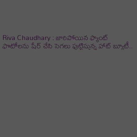
Riva Chaudhary : జారిపోయిన ఫ్యాంట్
ఫొటోలను షేర్ చేసి సెగలు పుట్టిస్తున్న హాట్ బ్యూటీ..