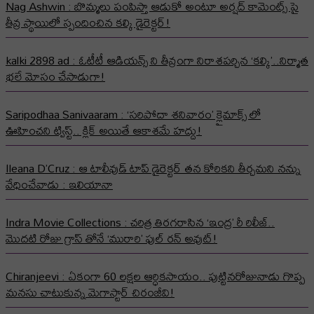
Nag Ashwin : బొమ్మలు పంపిస్తా ఆడుకో అంటూ అర్షద్ కామెంట్స్ పై
తీవ్ర స్థాయిలో స్పందించిన కల్కి డైరెక్టర్!
kalki 2898 ad : ఓటీటీ ఆడియన్స్ ని తీవ్రంగా నిరాశపర్చిన ‘కల్కి’..నిర్మాత
భలే మోసం చేసాడుగా!
Saripodhaa Sanivaaram : ‘సరిపోదా శనివారం’ క్లైమాక్స్ లో
ఊహించని ట్విస్ట్.. క్లిక్ అయితే ఆకాశమే హద్దు!
Ileana D’Cruz : ఆ టాలీవుడ్ టాప్ డైరెక్టర్ తన కోరికని తీర్చమని నన్ను
వేధించేవాడు : ఇలియానా
Indra Movie Collections : చరిత్ర తిరగరాసిన ‘ఇంద్ర’ రీ రిలీజ్..
మొదటి రోజు గ్రాస్ తోనే ‘మురారి’ ఫుల్ రన్ అవుట్!
Chiranjeevi : ఏకంగా 60 లక్షల ఆర్ధికసాయం.. పుట్టినరోజునాడు గొప్ప
మనసు చాటుకున్న మెగాస్టార్ చిరంజీవి!