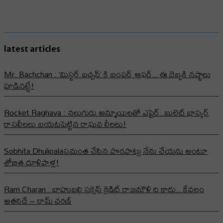
latest articles
Mr. Bachchan : ‘మిస్టర్ బచ్చన్’ కి బంపర్ ఆఫర్.. ఈ దెబ్బకి నష్టాలు
పూడినట్టే!
Rocket Raghava : నలుగురు అమ్మాయిలతో ఎఫైర్..బులెట్ భాస్కర్
రాసలీలలు బయటపెట్టిన రాఘవ లీలలు!
Sobhita Dhulipalaసమంత చేసిన పొరపాట్లు నేను చేయను అంటూ
శోభిత దూళిపాళ్ల!
Ram Charan : బాహుబలి సక్సెస్ క్రెడిట్ రాజమౌళి ది కాదు.. కేవలం
అతనిదే – రామ్ చరణ్