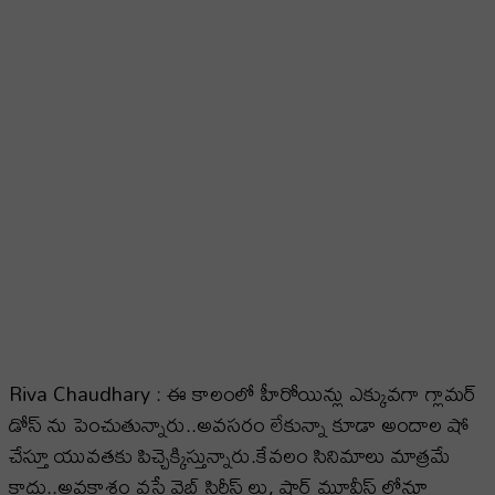
Riva Chaudhary : ఈ కాలంలో హీరోయిన్లు ఎక్కువగా గ్లామర్
డోస్ ను పెంచుతున్నారు..అవసరం లేకున్నా కూడా అందాల షో
చేస్తూ యువతకు పిచ్చెక్కిస్తున్నారు.కేవలం సినిమాలు మాత్రమే
కాదు..అవకాశం వస్తే వెబ్ సిరీస్ లు, షార్ట్ మూవీస్ లోనూ