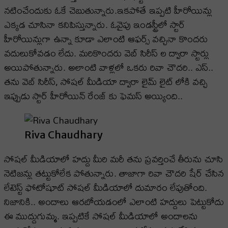
నటించేందుకు ఓకే చెబుతున్నారు.ఇకపోతే ఇప్పటి హీరోయిన్లు
ఎక్కడ చూసినా కనిపిస్తున్నారు. ఓవైపు ఇండస్ట్రీలో స్టార్
హీరోయిన్లుగా ఉన్నా కూడా ఎలాంటి ఆఫర్స్ వచ్చినా కొందరు
వదులుకోవడం లేదు. మరికొందరు వెబ్ సిరీస్ ల ద్వారా స్టార్లు
అయిపోతున్నారు. అలాంటి వాళ్లలో ఒకరు రివా చౌదరి.. ఎస్..
తను వెబ్ సిరీస్, సోషల్ మీడియా ద్వారా లైమ్ లైట్ లోకి వచ్చి
ఇప్పుడు స్టార్ హీరోయిన్ రేంజ్ కు ఫెమస్ అయ్యింది..
Riva Chaudhary
సోషల్ మీడియాలో హద్దు మీరి మరీ తను ప్రవర్తించే తీరును చూసి
నెటిజన్లు తట్టుకోలేక పోతున్నారు. తాజాగా రివా చౌదరి షేర్ చేసిన
లేటెస్ట్ ఫోటోషూట్ సోషల్ మీడియాలో దుమారం లేపుతోంది.
నిజానికి.. అందాలు ఆరబోయడంలో ఎలాంటి హద్దులు పెట్టుకోదు
ఈ ముద్దుగుమ్మ. ఇప్పటికే సోషల్ మీడియాలో అందాలను