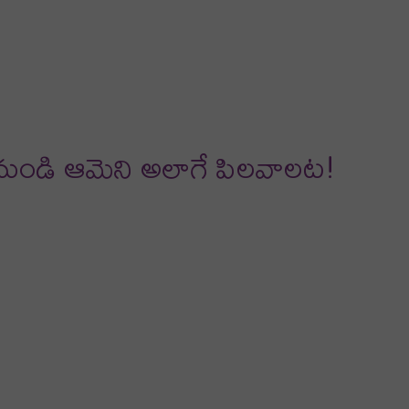
 నుండి ఆమెని అలాగే పిలవాలట!