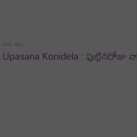
news
gossips
photos
vi
Home
News
Upasana Konidela : పుట్టినరోజు 