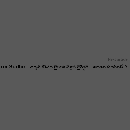
Next article
n Sudhir : దర్శన్ కోసం జైలుకు వెళ్లిన డైరెక్టర్.. కారణం ఏంటంటే ?