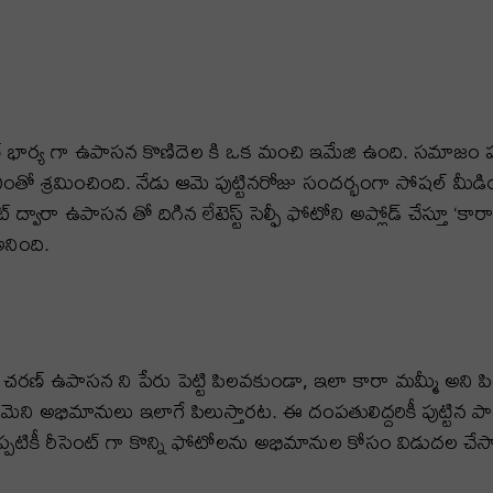
చరణ్ భార్య గా ఉపాసన కొణిదెల కి ఒక మంచి ఇమేజి ఉంది. సమాజం
కు ఎంతో శ్రమించింది. నేడు ఆమె పుట్టినరోజు సందర్భంగా సోషల్ మీ
్వారా ఉపాసన తో దిగిన లేటెస్ట్ సెల్ఫీ ఫోటోని అప్లోడ్ చేస్తూ ‘కారా
అనింది.
మ్ చరణ్ ఉపాసన ని పేరు పెట్టి పిలవకుండా, ఇలా కారా మమ్మీ అ
ఆమెని అభిమానులు ఇలాగే పిలుస్తారట. ఈ దంపతులిద్దరికీ పుట్టిన ప
కీ రీసెంట్ గా కొన్ని ఫోటోలను అభిమానుల కోసం విడుదల చేసాడు ర