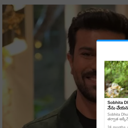
Sobhita Dh
నేను చేయను
Sobhita Dhul
తర్వాత అక్కిన
24 months 