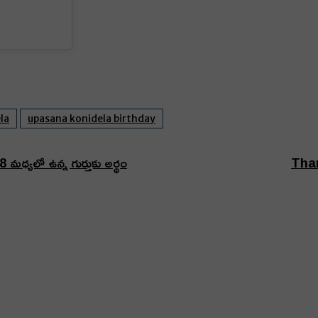
la
upasana konidela birthday
ధ్యలో ఉన్న గుర్తుకు అర్థం
Tharu