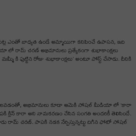
 పట్ల ఎంతో బాధ్యత ఉండే అమ్మాయిగా కనిపించే ఉపాసన, ఇది
డియా లో రామ్ చరణ్ అభిమానులు ప్రత్యేకంగా శుభాకాంక్షలు
 మమ్మీ కి పుట్టిన రోజు శుభాకాంక్షలు’ అంటూ పోస్ట్ చేసాడు. దీనికి
ని పిలవడంతో, అభిమానులు కూడా ఆమెకి సోషల్ మీడియా లో ‘కారా
ాపకి క్లిన్ కారా అని నామకరణం చేసిన సంగతి అందరికీ తెలిసిందే.
ామ్ చరణ్. పాపకి నడక నేర్పిస్తున్నట్టు దిగిన ఫోటో సోషల్