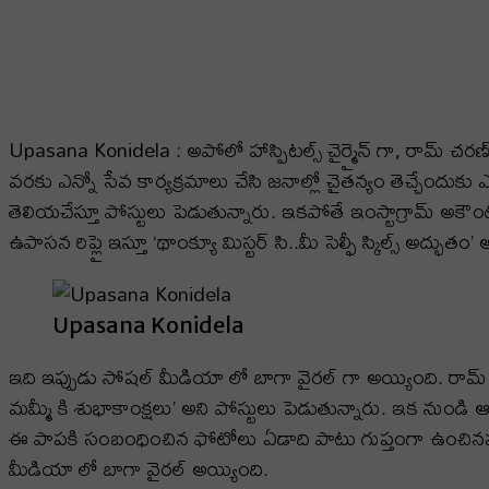
Upasana Konidela : అపోలో హాస్పిటల్స్ చైర్మైన్ గా, రామ్ 
వరకు ఎన్నో సేవ కార్యక్రమాలు చేసి జనాల్లో చైతన్యం తెచ్చేందు
తెలియచేస్తూ పోస్టులు పెడుతున్నారు. ఇకపోతే ఇంస్టాగ్రామ్ అకౌంట్ ద
ఉపాసన రిప్లై ఇస్తూ ‘థాంక్యూ మిస్టర్ సి..మీ సెల్ఫీ స్కిల్స్ అద్భుతం’ 
Upasana Konidela
ఇది ఇప్పుడు సోషల్ మీడియా లో బాగా వైరల్ గా అయ్యింది. రా
మమ్మీ కి శుభాకాంక్షలు’ అని పోస్టులు పెడుతున్నారు. ఇక నుండి 
ఈ పాపకి సంబంధించిన ఫోటోలు ఏడాది పాటు గుప్తంగా ఉంచినప్పటి
మీడియా లో బాగా వైరల్ అయ్యింది.