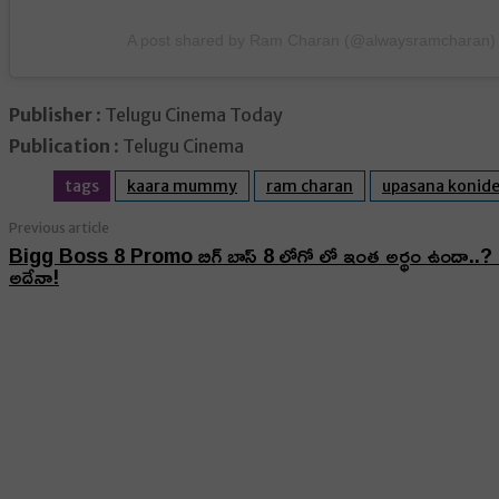
A post shared by Ram Charan (@alwaysramcharan)
Publisher
: Telugu Cinema Today
Publication
: Telugu Cinema
tags
kaara mummy
ram charan
upasana konide
Previous article
Bigg Boss 8 Promo బిగ్ బాస్ 8 లోగో లో ఇంత అర్థం ఉందా..? 8 మ
అదేనా!