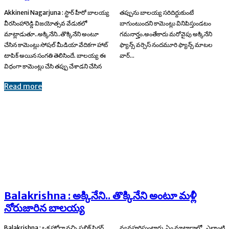
Akkineni Nagarjuna : స్టార్ హీరో బాలయ్య
తప్పును బాలయ్య సరిదిద్దుకుంటే
వీరసింహారెడ్డి విజయోత్సవ వేడుకలో
బాగుంటుందని కామెంట్లు వినిపిస్తుండటం
మాట్లాడుతూ..అక్కినేని..తొక్కినేని అంటూ
గమనార్హం.అంతేకాదు మరోవైపు అక్కినేని
చేసిన కామెంట్లు సోషల్ మీడియా వేదికగా హాట్
ఫ్యాన్స్ వర్సెస్ నందమూరి ఫ్యాన్స్ మాటల
టాపిక్ అయిన సంగతి తెలిసిందే. బాలయ్య ఈ
వార్...
విధంగా కామెంట్లు చేసి తప్పు చేశాడని చేసిన
Read more
Balakrishna : అక్కినేని.. తొక్కినేని అంటూ మళ్లీ
నోరుజారిన బాలయ్య
Balakrishna : ఒక హోదా వచ్చి పబ్లిక్ ఫిగర్‌
వ్యవహరిస్తుంటారు. ఏం మాట్లాడాలో.. ఎలాంటి