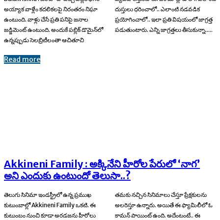
అయ్యాక వాళ్లేం కదలికలపై నిరంతరం నిఘా
దుస్తులు ధరించాలో.. ఎలాంటి నడవడిక
ఉంటుంది. వాళ్లు చేసే ప్రతి పనిపై జనాల
ప్రయోగించాలో.. ఇలా ప్రతి విషయంలో జాగ్రత్త
జడ్జిమెంట్ ఉంటుంది. అందుకే పబ్లిక్ డొమైన్‌లో
పడుతుంటారు. ఎన్ని జాగ్రత్తలు తీసుకున్నా.....
ఉన్నప్పుడు సెలబ్రిటీలంతా ఆచితూచి
Read more
Akkineni Family : అక్కినేని హీరోల పేరులో ‘నాగ’
అని ఎందుకు ఉంటుందో తెలుసా..?
తెలుగు సినిమా ఇండస్ట్రీలో ఉన్న ప్రముఖ
తమకు నచ్చిన సినిమాలు చేస్తూ ప్రేక్షకులను
కుటుంబాల్లో Akkineni Family ఒకటి. ఈ
అలరిస్తూ ఉన్నారు. అయితే ఈ ఫ్యామిలీలో ఓ
కుటుంబం నుంచి కూడా అరడజను హీరోలు
కామన్ పాయింట్ ఉంది. అదేంటంటే.. ఈ