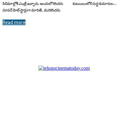
సినిమాల్లోకి ఎంట్రీ ఇచ్చారు. అందులో కొందరు
కుటుంబంలోని పెద్ద కుమారుల...
సూపర్ హిట్ స్టార్లుగా మారితే.. మరికొందరు
Read more