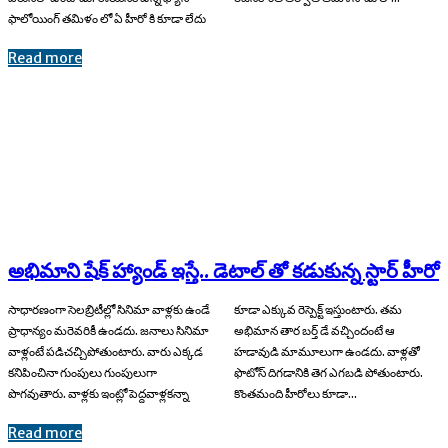
ఫాలోయింగ్ తమిళం లో ఏ హీరో కి కూడా లేదు
Read more
అభిమాని షేక్ హ్యాండ్ ఇస్తే.. డెటాల్ తో కడుకున్న స్టార్ హీరో
సాధారణంగా సెలబ్రిటీల్లో సినిమా వాళ్లకు ఉండే
కూడా ఎక్కువ రెస్పెక్ట్ ఇస్తుంటారు. తమ
ప్రాధాన్యం మరెవరికీ ఉండదు. జనాలు సినిమా
అభిమాన తార బర్త్ డే వచ్చిందంటే ఆ
వాళ్లంటే పడిచచ్చిపోతుంటారు. వారు ఎక్కడ
హడావుడి మామూలుగా ఉండదు. వాళ్లతో
కనిపించినా గుంపులు గుంపులుగా
ఫొటోస్ దిగడానికి తెగ ఎగబడి పోతుంటారు.
పొగవుతారు. వాళ్లకు ఇంట్లో పెద్దవాళ్లకన్నా
కొంతమంది హీరోలు కూడా...
Read more