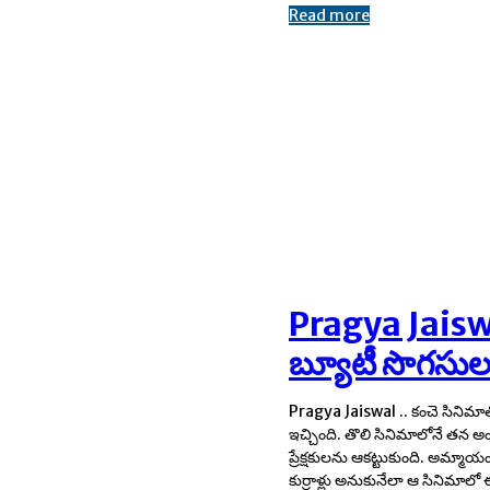
Read more
Pragya Jaiswal
బ్యూటీ సొగసుల
Pragya Jaiswal .. కంచె సినిమాతో
అలరించింది. సీతగా తెలుగు ప్రేక
ఇచ్చింది. తొలి సినిమాలోనే తన
ముద్ర వేసింది. తొలి సినిమాతోనే సూప
ప్రేక్షకులను ఆకట్టుకుంది. అమ్మా
కుర్రాళ్లు అనుకునేలా ఆ సినిమాల