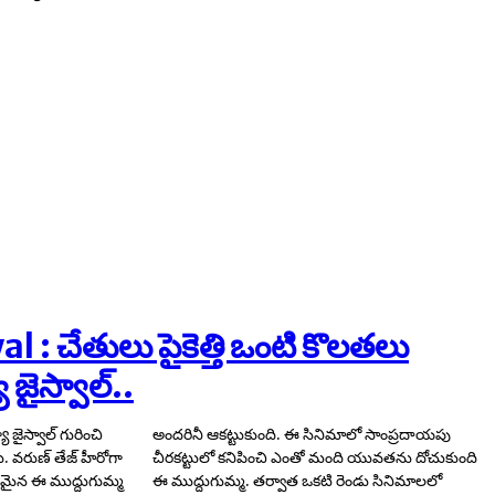
 : చేతులు పైకెత్తి ఒంటి కొలతలు
ా జైస్వాల్..
 జైస్వాల్ గురించి
ాలో సాంప్రదాయపు
. వరుణ్ తేజ్ హీరోగా
ి యువతను దోచుకుంది
చయమైన ఈ ముద్దుగుమ్మ
 రెండు సినిమాలలో