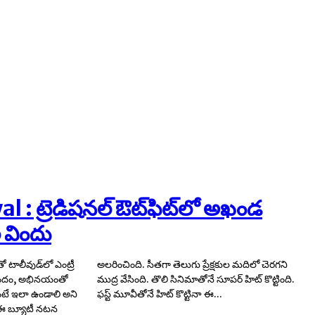
 : ట్రెడిషనల్ ఔట్​ఫిట్​లో అఖండ
 విందు
 టాలీవుడ్​లో ఎంట్రీ
్షకుల మదిలో చెరగని
 అందం, అభినయంతో
ర్ హిట్​ కొట్టింది.
యంటే ఇలా ఉండాలి అని
ఫస్ట్ మూవీతోనే హిట్ కొట్టినా ఈ...
ో ఈ బ్యూటీ నటన