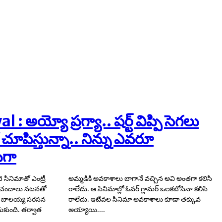
 అయ్యో ప్రగ్యా.. షర్ట్ విప్పి సెగలు
లో చూపిస్తున్నా.. నిన్ను ఎవరూ
ుగా
 సినిమాతో ఎంట్రీ
 అవి అంతగా కలిసి
అందచందాలు నటనతో
్ ఒలకబోసినా కలిసి
ాత బాలయ్య సరసన
లు కూడా తక్కువ
దుకుంది. తర్వాత
అయ్యాయి....