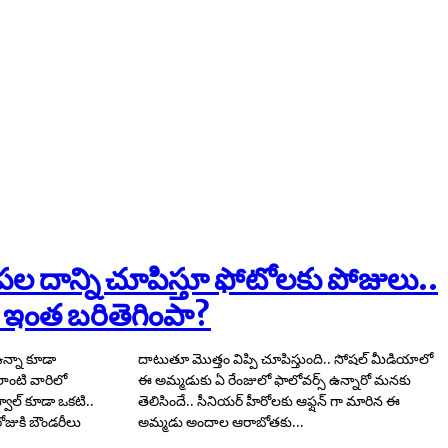
లోపల దాన్ని చూపిస్తూ ఫోటోలకు పోజులు..
ఇంత బరితెగింపా?
న్నా కూడా
షల్ మీడియాలో
ాంటి వారిలో
ఉన్నారో మనకు
్వాల్ కూడా ఒకటి..
ఫ్షన్ గా మారిన ఈ
రోజుకి బౌండరీలు
అమ్మడు అందాల ఆరాబోతకు...