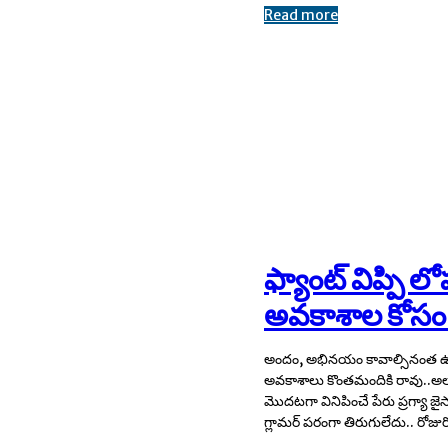
Read more
ఫ్యాంట్ విప్పి 
అవకాశాల కోసం 
అందం, అభినయం కావాల్సినంత ఉ
దాటుతూ మొత్తం విప్పి చూపిస్తుంది.. సో
అవకాశాలు కొంతమందికి రావు..అల
ఈ అమ్మడుకు ఏ రేంజులో ఫాలోవర్స్ 
మొదటగా వినిపించే పేరు ప్రగ్యా జైస
తెలిసిందే.. సీనియర్ హీరోలకు ఆ
గ్లామర్ పరంగా తిరుగులేదు.. రోజు