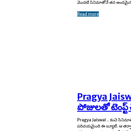
మొదటి సినిమాతోనే తన అందమై
Read more
Pragya Jaiswal 
పోజులతో టెంప్ట్ 
Pragya Jaiswal .. కంచె సినిమాత
అచ్చి రాలేదు. ఇటీవల అఖండ 
పరిచయమైంది ఈ బ్యూటీ. ఆ తర్వా
విజయం సాధించిన ఈ భామ సోష