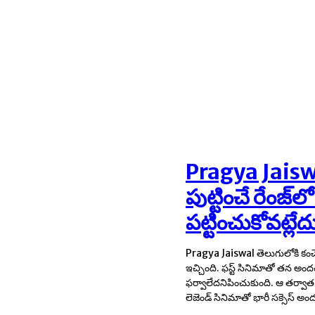
Pragya Jaiswal :
పుట్టించే రేంజ్‎
పట్టించుకోవట్లేద
Pragya Jaiswal తెలుగులోకి కంచె
అమ్మడికి అవకాశాలు బాగానే వచ్చిన
ఇచ్చింది. ఫస్ట్ సినిమాతో తన 
రాలేదు. ఆ సినిమాల్లో ఓవర్ గ్లామర
ఫర్వాలేదనిపించుకుంది. ఆ తర్వ
రాలేదు. ఇటీవల సినిమా అవకాశా
లెజెండ్ సినిమాతో భారీ సక్సెస్ అం