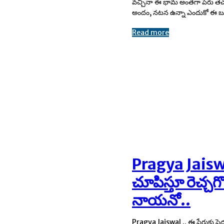
వచ్చినా ఈ భామ అంతగా పేరు తెచ్
అందం, నటన ఉన్నా ఎందుకో ఈ బ్యూ
Read more
Pragya Jaiswa
చూపిస్తూ రెచ్చగొ
నాయనో..
Pragya Jaiswal .. ఈ పేరుకు పె
బికినీలో ఉన్న ప్రగ్యా బోల్డ్ ఫోజులు వై