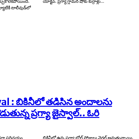
చుకోలేకపోయింది.
యాక్టివ్. ప్రగ్యా గ్లామర్ షోకు కుర్రాళ్లు...
టీకీ టాలీవుడ్​లో
l : బికినీలో తడిసిన అందాలను
డుతున్న ప్రగ్యా జైస్వాల్.. ఓరి
ద్దగా పరిచయం
రల్ అవుతున్నాయి.