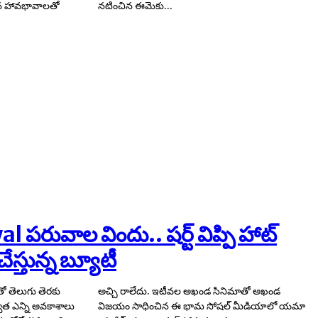
న హావభావాలతో
నటించిన ఈమెకు...
పరువాల విందు.. షర్ట్ విప్పి హాట్
చేస్తున్న బ్యూటీ
ో తెలుగు తెరకు
సినిమాతో అఖండ
త ఎన్ని అవకాశాలు
ల్ మీడియాలో యమా