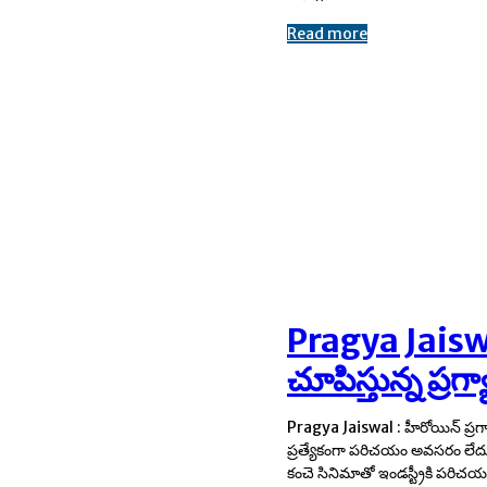
Read more
Pragya Jaiswal
చూపిస్తున్న ప్రగ్య
Pragya Jaiswal : హీరోయిన్ ప్రగ్యా
అందరినీ ఆకట్టుకుంది. ఈ సినిమ
ప్రత్యేకంగా పరిచయం అవసరం లేదు
చీరకట్టులో కనిపించి ఎంతో మంద
కంచె సినిమాతో ఇండస్ట్రీకి పరి
ఈ ముద్దుగుమ్మ. తర్వాత ఒకటి