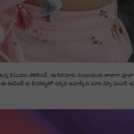
కుతున్న విషయం తెలిసిందే. ఈ సినిమాకు సంబంధించి తాజాగా పూజా క
 ఈవెంట్ కు చీరకట్టులో వచ్చిన ఇమాన్వీ ని చూసి న్యూ పెయిర్ ఇన