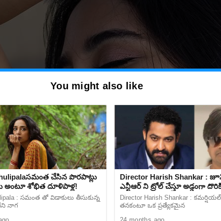
You might also like
ulipalaసమంత చేసిన పొరపాట్లు
Director Harish Shankar : జూ
 అంటూ శోభిత దూళిపాళ్ల!
ఎన్టీఆర్ ని ట్రోల్ చేస్తూ అడ్డంగా దొ
డైరెక్టర్ హరీష్ శంకర్.. ఏకిపారేస్తున్న 
ipala : సమంత తో విడాకులు తీసుకున్న
Director Harish Shankar : కమర్షియల్ డై
ేని నాగ
తనకంటూ ఒక ప్రత్యేకమైన
ago
24 months ago