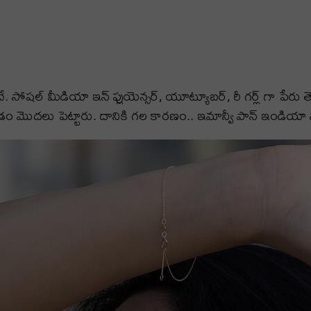
 సోషల్ మీడియా ఇన్ ఫ్లుయెన్సర్, యూట్యూబర్, రీ గర్ల్ గా పేరు త
దలు పెట్టారు. దానికి గల కారణం.. ఇమాన్వీ పాన్ ఇండియా స్టార్