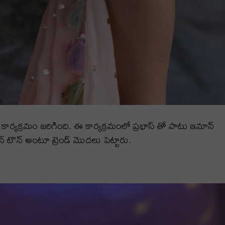
ార్యక్రమం జరిగింది. ఈ కార్యక్రమంలో ప్రభాస్ తో పాటు ఇమాన్
్ టౌన్ అంటూ ట్రెండ్ మొదలు పెట్టారు.