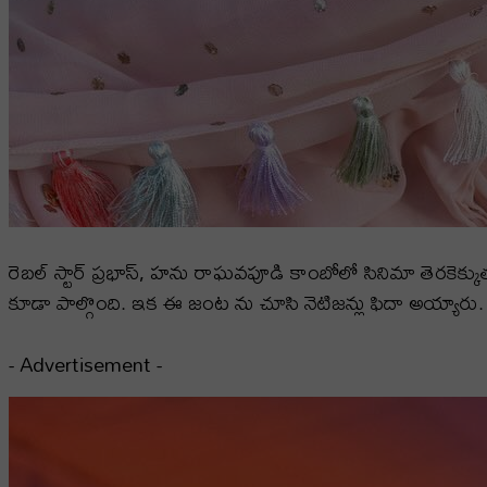
రెబల్ స్టార్ ప్రభాస్, హను రాఘవపూడి కాంబోలో సినిమా తెరకెక్
కూడా పాల్గొంది. ఇక ఈ జంట ను చూసి నెటిజన్లు ఫిదా అయ్యారు. ఈ
- Advertisement -