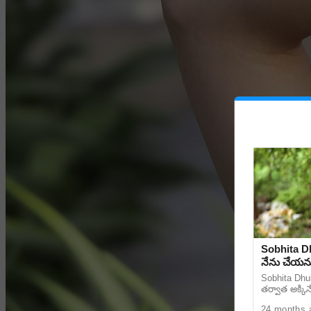
Sobhita Dh
నేను చేయను
Sobhita Dhul
తర్వాత అక్కిన
24 months 