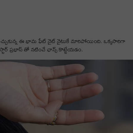
ెచ్చుకున్న ఈ భామ ఫేట్ నైట్ నైటుకే మారిపోయింది. ఒక్కసారిగా
 ప్రభాస్ తో నటించే ఛాన్స్ కొట్టేయడం.