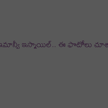
deos
reviews
ా ఇమాన్వీ ఇస్మాయిల్.. ఈ ఫొటోలు చూ