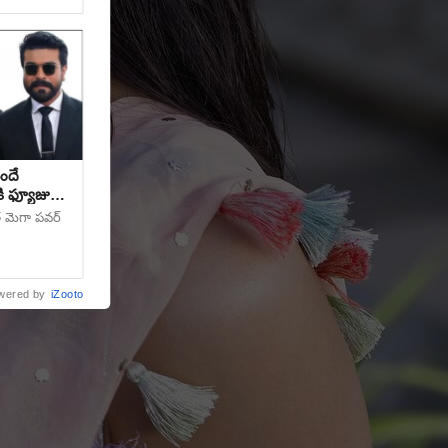
ందే
 కి ఫ్యూజులు
 మెగా పవర్
wered by
iZooto