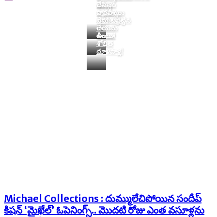
దెబ్బకి
భాస్కర్
చేసిన
నష్టాలు
రాసలీలలు
పొరపాట్లు
పూడినట్టే!
బయటపెట్టిన
నేను
రాఘవ
చేయను
Home
Tags
Michael Movie
లీలలు!
అంటూ
శోభిత
Tag:
Michael Movie
దూళిపాళ్ల!
Michael Collections : దుమ్ములేచిపోయిన సందీప్
కిషన్ ‘మైఖేల్’ ఓపెనింగ్స్.. మొదటి రోజు ఎంత వసూళ్లను