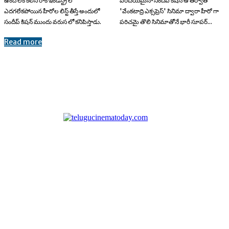
ఉంది లక్ కలిసి రాక ఇండస్ట్రీ లో
పరిచయమైనా సందీప్ కిషన్ ఆ తర్వాత
ఎదగలేకపోయిన హీరోల లిస్ట్ తీస్తే అందులో
'వేంకటాద్రి ఎక్సప్రెస్' సినిమా ద్వారా హీరో గా
సందీప్ కిషన్ ముందు వరుస లో కనిపిస్తాడు.
పరిచమై తొలి సినిమాతోనే భారీ సూపర్...
Read more