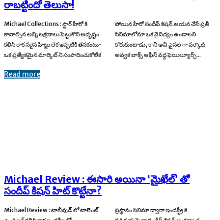
రాబట్టిందో తెలుసా!
Michael Collections : స్టార్ హీరో కి
పోయిన హీరో సందీప్ కిషన్.ఆయన చేసే ప్రతీ
కావాల్సిన అన్ని లక్షణాలు పెట్టుకొని అదృష్టం
సినిమాలోనూ ఒక వైవిద్యం ఉండాలని
కలిసి రాక సరైన హిట్టు లేక ఇప్పటికీ తనకంటూ
కోరుకుంటాడు, కానీ అవి ఫైనల్ గా వర్కౌట్
ఒక ప్రత్యేకమైన మార్కెట్ ని సంపాదించుకోలేక
అవ్వక బాక్స్ ఆఫీస్ వద్ద ఫెయిల్యూర్స్...
Read more
Michael Review : ఈసారి అయినా ‘మైఖేల్’ తో
సందీప్ కిషన్ హిట్ కొట్టేనా?
Michael Review : టాలీవుడ్ లో టాలెంట్
ప్రస్థానం సినిమా ద్వారా ఇండస్ట్రీ కి