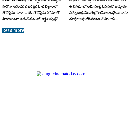
Keerthi Reddy : పవర్ స్టార్ పవన్ కళ్యాణ్
కుర్రకారు గుండెల్లో పదిలంగా నిలిచిపోయింది..
హీరోగా నటించిన ఎవర్ గ్రీన్ హిట్ చిత్రాలలో
ఈ సినిమాలో ఆమె ఎంట్రీ సీన్ మరో అద్భుతం..
తొలిప్రేమ కూడా ఒకటి.. తొలిప్రేమ సినిమాలో
చిచ్చు బుడ్డి వెలుగుల్లో ఆమె అందమైన రూపం
హీరోయిన్ గా నటించిన నందిని రెడ్డి అప్పట్లో
చూస్తూ ఇప్పటికీ పరవశించిపోతారు...
Read more