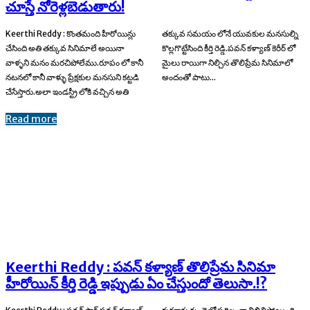
చూస్తే నోరెళ్లబెడుతారు!
Keerthi Reddy : కొంతమంది హీరోయిన్లు
తక్కువ సమయం లోనే యువకుల మనసుల్ని
చేసింది అతి తక్కువ సినిమాలే అయినా
కొల్లగొట్టేసింది కీర్తి రెడ్డి.పవన్ కళ్యాణ్ కెరీర్ లో
వాళ్ళని మనం మరచిపోలేము.రూపం లో కానీ
మైలు రాయిగా నిల్చిన తొలిప్రేమ సినిమాలో
నటనలో కానీ వాళ్ళు ప్రేక్షకుల మనసుని కట్టడి
అందంతో పాటు...
చేసేస్తారు.అలా ఇండస్ట్రీ లోకి వచ్చిన అతి
Read more
Keerthi Reddy : పవన్ కళ్యాణ్ తొలిప్రేమ సినిమా
హీరోయిన్ కీర్తి రెడ్డి ఇప్పుడు ఏం చేస్తుందో తెలుసా.!?