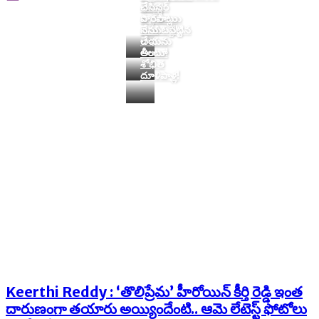
దెబ్బకి
భాస్కర్
చేసిన
నష్టాలు
రాసలీలలు
పొరపాట్లు
పూడినట్టే!
బయటపెట్టిన
నేను
రాఘవ
చేయను
Home
Tags
Keerthi Reddy
లీలలు!
అంటూ
శోభిత
Tag:
Keerthi Reddy
దూళిపాళ్ల!
Keerthi Reddy : ‘తొలిప్రేమ’ హీరోయిన్ కీర్తి రెడ్డి ఇంత
దారుణంగా తయారు అయ్యిందేంటి.. ఆమె లేటెస్ట్ ఫోటోలు