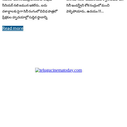
సీనియర్​ నటి జమున ఇకలేరు.. ఐదు
సినీ ఇండస్ట్రీని శోక సంద్రంలో మంచి
దశాబ్దాలకు పైగా సినీ రంగంలో వివిధ పాత్రలో
వెళ్ళిపోయారు.. ఉదయం 11...
ప్రేక్షకుల హృదయాల్లో సుస్థిర స్థానాన్ని
Read more