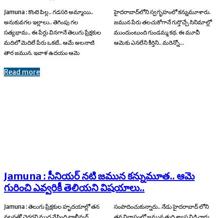
Jamuna : కొంటె పిల్ల.. గడసరి అమ్మాయి..
హైదరాబాద్​లోని స్వగృహంలో కన్నుమూశారు.
అనుకువగల ఇల్లాలు.. తెగింపు గల
జమున పేరు తలచుకోగానే గుర్తొచ్చే సినిమాల్లో
సత్యభామ.. ఈ పేర్లు వినగానే తెలుగు ప్రేక్షకుల
ముందుంటుంది గుండమ్మ కథ. ఈ మూవీ
మదిలో మెదిలే పేరు ఒకటే.. ఆమే అలనాటి
ఆమెకు ఎనలేని కీర్తిని.. మరెన్నో...
తార జమున. ఇవాళ ఉదయం ఆమె
Read more
Jamuna : సీనియర్ నటి జమున కన్నుమూత.. ఆమె
గురించి ఎవ్వరికీ తెలియని విషయాలు..
Jamuna : తెలుగు ప్రేక్షకుల హృదయాల్లో తన
సంపాదించుకున్నారు.. నేడు హైదరాబాద్ లోని
నటనతో చెరగని ముద్ర వేసింది టాలీవుడ్​
తన నివాసంలో జమున తుది శ్వాస విడిచారు..