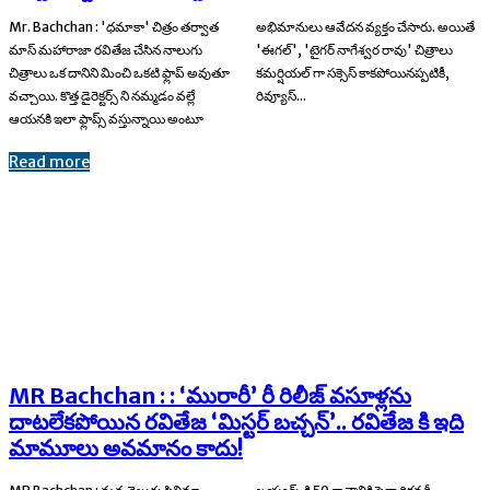
Mr. Bachchan : 'ధమాకా' చిత్రం తర్వాత
అభిమానులు ఆవేదన వ్యక్తం చేసారు. అయితే
మాస్ మహారాజా రవితేజ చేసిన నాలుగు
'ఈగల్', 'టైగర్ నాగేశ్వర రావు' చిత్రాలు
చిత్రాలు ఒక దానిని మించి ఒకటి ఫ్లాప్ అవుతూ
కమర్షియల్ గా సక్సెస్ కాకపోయినప్పటికీ,
వచ్చాయి. కొత్త డైరెక్టర్స్ ని నమ్మడం వల్లే
రివ్యూస్...
ఆయనకి ఇలా ఫ్లాప్స్ వస్తున్నాయి అంటూ
Read more
MR Bachchan : : ‘మురారీ’ రీ రిలీజ్ వసూళ్లను
దాటలేకపోయిన రవితేజ ‘మిస్టర్ బచ్చన్’.. రవితేజ కి ఇది
మామూలు అవమానం కాదు!